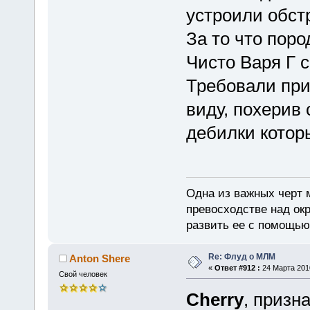
устроили обст
За то что поро
Чисто Варя Г с
Требовали при
виду, похерив
дебилки котор
Одна из важных черт 
превосходстве над ок
развить ее с помощью
Re: Флуд о МЛМ
Anton Shere
«
Ответ #912 :
24 Марта 2010
Свой человек
Cherry
, призн