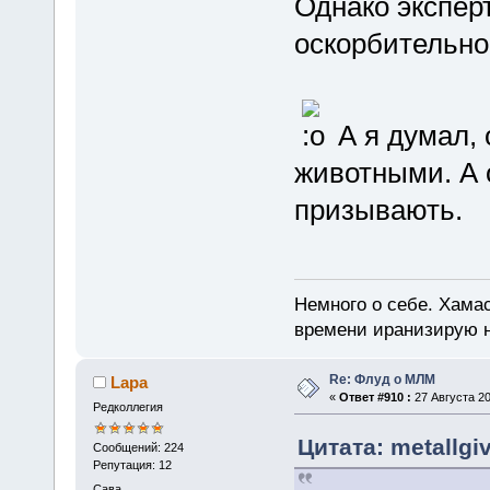
Однако эксперт
оскорбительно
А я думал, 
животными. А 
призывають.
Немного о себе. Хамас
времени иранизирую 
Re: Флуд о МЛМ
Lapa
«
Ответ #910 :
27 Августа 20
Редколлегия
Цитата: metallgiv
Сообщений: 224
Репутация: 12
Сава