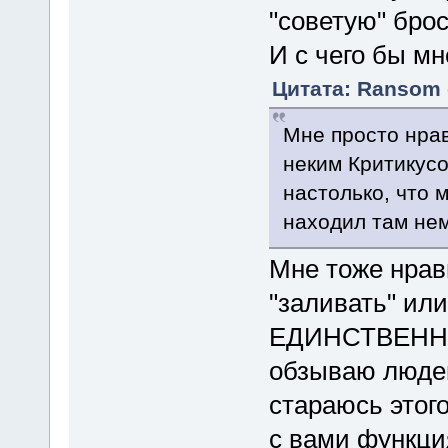
"советую" бро
И с чего бы мн
Цитата: Ransom о
Мне просто нрав
неким Критикусо
настолько, что 
находил там нем
Мне тоже нрави
"заливать" или
ЕДИНСТВЕННАЯ
обзываю людей
стараюсь этого
с вами функ