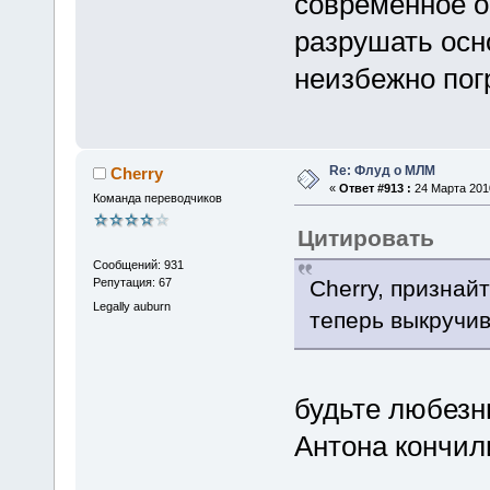
современное о
разрушать осн
неизбежно погр
Re: Флуд о МЛМ
Cherry
«
Ответ #913 :
24 Марта 2010
Команда переводчиков
Цитировать
Сообщений: 931
Cherry, признайт
Репутация: 67
Legally auburn
теперь выкручив
будьте любезны
Антона кончил