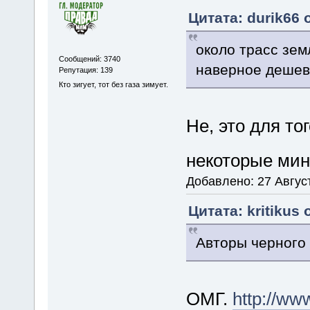
Цитата: durik66 
около трасс зем
Сообщений: 3740
наверное дешевл
Репутация: 139
Кто зигует, тот без газа зимует.
Не, это для то
некоторые ми
Добавлено: 27 Август
Цитата: kritikus 
Авторы черного 
ОМГ.
http://ww