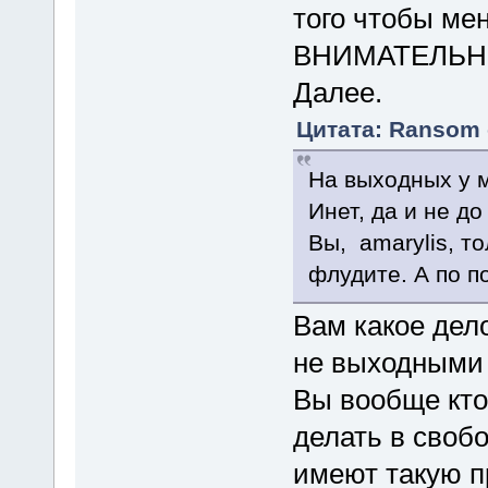
того чтобы ме
ВНИМАТЕЛЬНО 
Далее.
Цитата: Ransom о
На выходных у м
Инет, да и не д
Вы, amarylis, т
флудите. А по п
Вам какое дел
не выходными 
Вы вообще кто
делать в своб
имеют такую п