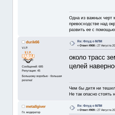
Одна из важных черт 
превосходстве над ок
развить ее с помощью
Re: Флуд о МЛМ
durik66
«
Ответ #908 :
27 Августа 20
V.I.P.
около трасс з
целей наверно
Сообщений: 685
Репутация: 45
Большому воробью - большая
рогатка!
Чем бы дитя ни тешил
Не так опасно стоять н
Re: Флуд о МЛМ
metallgiver
«
Ответ #909 :
27 Августа 20
Гл. модератор