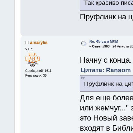
Так красиво пис
Пруфлинк на ц
Re: Флуд о МЛМ
amarylis
«
Ответ #903 :
24 Августа 20
V.I.P.
Начну с конца.
Цитата: Ransom о
Сообщений: 1611
Репутация: 35
Пруфлинк на цит
Для еще более
или жемчуг..."
это Новый заве
входят в Библи