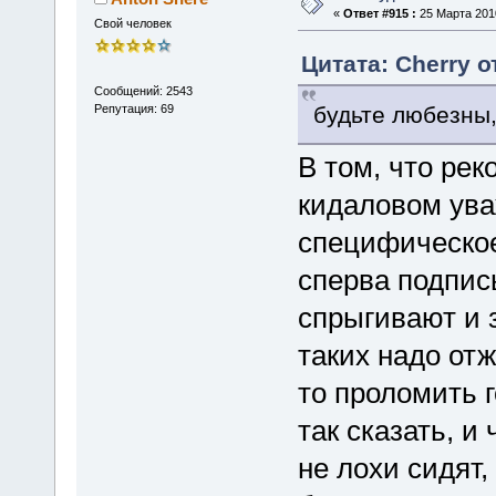
«
Ответ #915 :
25 Марта 2010
Свой человек
Цитата: Cherry о
Сообщений: 2543
будьте любезны,
Репутация: 69
В том, что ре
кидаловом ув
специфическое
сперва подпис
спрыгивают и 
таких надо отж
то проломить 
так сказать, и
не лохи сидят,