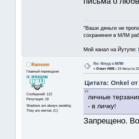
письма о любв
"Ваши деньги не пропа
сохранения в МЛМ раб
Мой канал на Йутупе:
Re: Флуд о МЛМ
Ransom
«
Ответ #905 :
24 Августа 20
Главный переводчик
Цитата: Onkel от
Сообщений: 122
личные терзания
Репутация: 18
- в личку!
Shadows are always awaiting.
They are eternal. (C)
Запрещено. Во