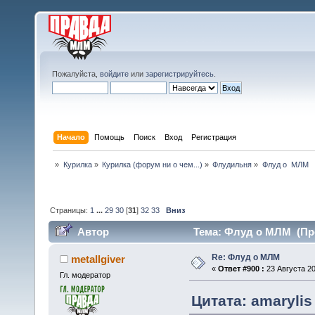
Пожалуйста,
войдите
или
зарегистрируйтесь
.
Начало
Помощь
Поиск
Вход
Регистрация
»
Курилка
»
Курилка (форум ни о чем...)
»
Флудильня
»
Флуд о  МЛМ
Страницы:
1
...
29
30
[
31
]
32
33
Вниз
Автор
Тема: Флуд о МЛМ (Про
Re: Флуд о МЛМ
metallgiver
«
Ответ #900 :
23 Августа 20
Гл. модератор
Цитата: amarylis