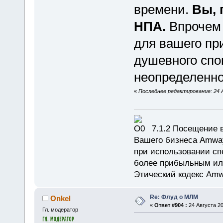
времени.
Вы, 
НПА.
Впрочем 
для вашего пр
душевного спо
неопределенно
«
Последнее редактирование: 24 А
7.1.2 Посещение в
Вашего бизнеса Amway
при использовании сп
более прибыльным или
Этический кодекс Amw
Re: Флуд о МЛМ
Onkel
«
Ответ #904 :
24 Августа 20
Гл. модератор