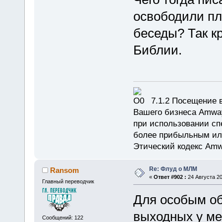
освободили пл
беседы? Так кр
Библии.
7.1.2 Посещение в
Вашего бизнеса Amway
при использовании сп
более прибыльным или
Этический кодекс Amw
Re: Флуд о МЛМ
Ransom
«
Ответ #902 :
24 Августа 20
Главный переводчик
Для особым об
выходных у ме
Сообщений: 122