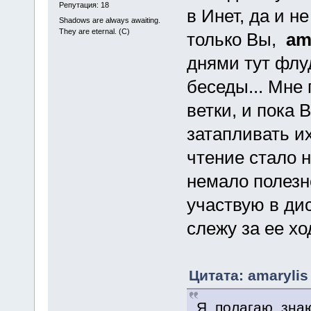
Репутация: 18
в Инет, да и н
Shadows are always awaiting.
They are eternal. (C)
только Вы,
am
днями тут флу
беседы... Мне
ветки, и пока 
затапливать и
чтение стало 
немало полезн
участвую в дис
слежу за ее хо
Цитата: amarylis
Я, полагаю, зна