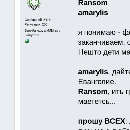
Ransom
amarylis
Сообщений: 5418
Репутация: 200
я понимаю - фл
Был-бы лох, а МЛМ ему
найдётся!
заканчиваем, с
Нешто дети м
amarylis
, дайт
Евангелие.
Ransom
, ить 
маететсь...
прошу ВСЕХ
: