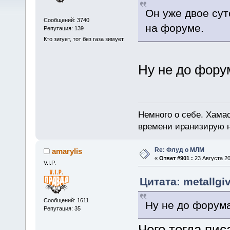
Он уже двое сут
Сообщений: 3740
на форуме.
Репутация: 139
Кто зигует, тот без газа зимует.
Ну не до фору
Немного о себе. Хамас
времени иранизирую 
Re: Флуд о МЛМ
amarylis
«
Ответ #901 :
23 Августа 20
V.I.P.
Цитата: metallgiv
Сообщений: 1611
Ну не до форума
Репутация: 35
Чего тогда пис