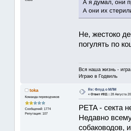
А я думал, они 
А они их стерил
Не, жестоко де
погулять по ко
Вся наша жизнь - игра 
Играю в Годвиль
Re: Флуд о МЛМ
toka
«
Ответ #911 :
28 Августа 20
Команда переводчиков
PETA - секта 
Сообщений: 1774
Репутация: 107
Недавно всему
собаководов, 