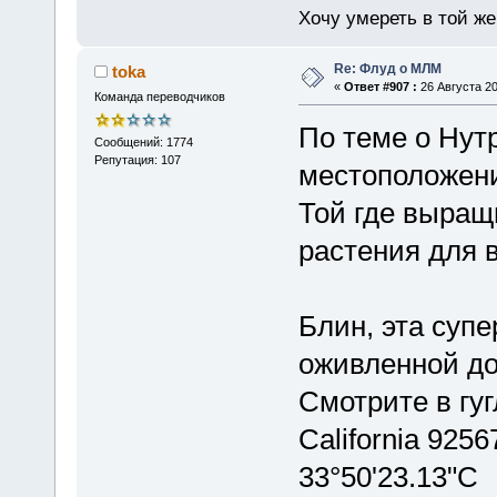
Хочу умереть в той же 
Re: Флуд о МЛМ
toka
«
Ответ #907 :
26 Августа 20
Команда переводчиков
По теме о Нут
Сообщений: 1774
Репутация: 107
местоположени
Той где выращ
растения для 
Блин, эта суп
оживленной дор
Смотрите в гуг
California 925
33°50'23.13"