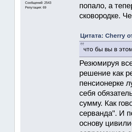
Сообщений: 2543
попало, а тепе
Репутация: 69
сковородке. Че
Цитата: Cherry о
что бы вы в это
Резюмируя вс
решение как р
пенсионерке л
себя обязател
сумму. Как гов
серванда". И 
основу цивилис