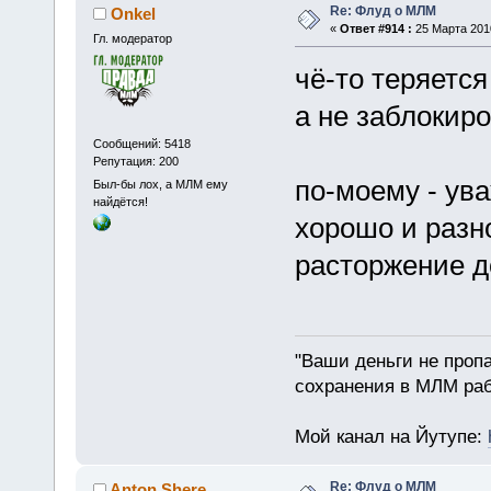
Re: Флуд о МЛМ
Onkel
«
Ответ #914 :
25 Марта 2010
Гл. модератор
чё-то теряется 
а не заблокиро
Сообщений: 5418
Репутация: 200
по-моему - ув
Был-бы лох, а МЛМ ему
найдётся!
хорошо и разн
расторжение д
"Ваши деньги не пропа
сохранения в МЛМ раб
Мой канал на Йутупе:
Re: Флуд о МЛМ
Anton Shere