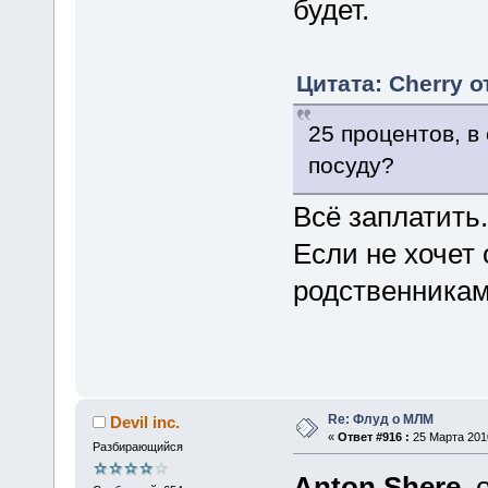
будет.
Цитата: Cherry о
25 процентов, в
посуду?
Всё заплатить.
Если не хочет 
родственникам
Re: Флуд о МЛМ
Devil inc.
«
Ответ #916 :
25 Марта 2010
Разбирающийся
Anton Shere
,