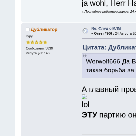
ja wohl, Herr 
«
Последнее редактирование: 24 Ав
Re: Флуд о МЛМ
Дубликатор
«
Ответ #906 :
24 Августа 20
Гуру
Цитата: Дубликат
Сообщений: 3830
Репутация: 146
Werwolf666 Да В
такая борьба за
А главный про
ЭТУ
партию он