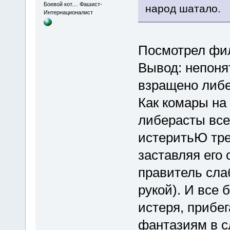
Боевой кот.... Фашист-
народ шатало.
Интернационалист
Посмотрел фил
Вывод: непоня
взращено либе
Как комары на 
либерасты все
истеритьЮ тре
заставляя его 
правитель слаб
рукой). И все 
истеря, прибе
фантазиям в с