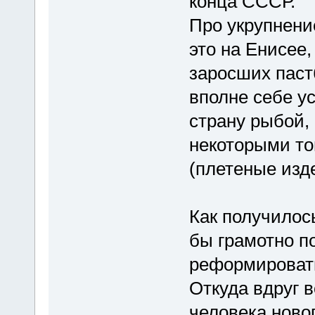
конца СССР.
Про укрупнение
это на Енисее
заросших паст
вполне себе 
страну рыбой,
некоторыми то
(плетеные изде
Как получилось
бы грамотно п
реформироват
Откуда вдруг в
человека новог