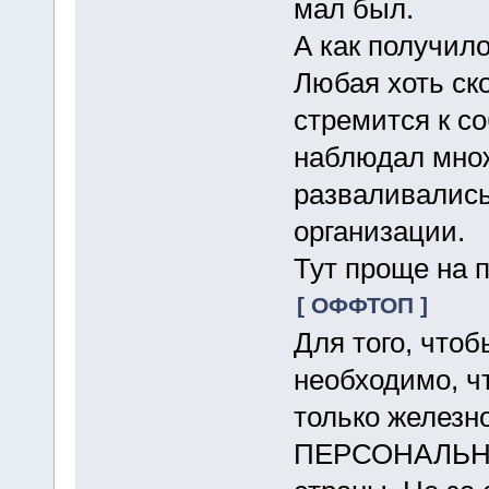
мал был.
А как получило
Любая хоть ск
стремится к с
наблюдал множ
разваливались
организации.
Тут проще на 
[ ОФФТОП ]
Для того, что
необходимо, ч
только железн
ПЕРСОНАЛЬНОЙ