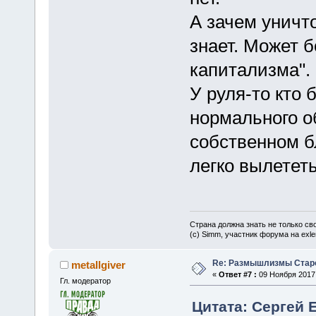
А зачем уничт
знает. Может б
капитализма".
У руля-то кто
нормального о
собственном б
легко вылететь
Страна должна знать не только сво
(c) Simm, участник форума на exler
Re: Размышлизмы Стар
metallgiver
«
Ответ #7 :
09 Ноября 2017,
Гл. модератор
Цитата: Сергей Е