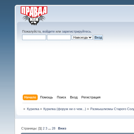
Пожалуйста,
войдите
или
зарегистрируйтесь
.
Начало
Помощь
Поиск
Вход
Регистрация
»
Курилка
»
Курилка (форум ни о чем...)
»
Размышлизмы Старого Сол
Страницы: [
1
]
2
3
...
28
Вниз