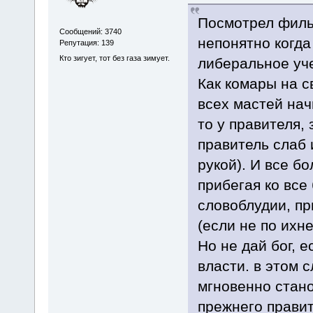
Посмотрел филь
Сообщений: 3740
непонятно когда
Репутация: 139
Кто зигует, тот без газа зимует.
либеральное уч
Как комары на с
всех мастей нач
то у правителя, 
правитель слаб и
рукой). И все бо
прибегая ко вс
словоблудии, п
(если не по ихне
Но не дай бог, 
власти. в этом 
мгновенно стано
прежнего правит