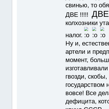
свинью, то обя
ДВЕ
ДВЕ !!!!!
колхозники ута
налог.
Ну и, естеств
артели и предп
момент, больш
изготавливали
гвозди, скобы,
государством 
вовсе! Все де
дефицита, кот