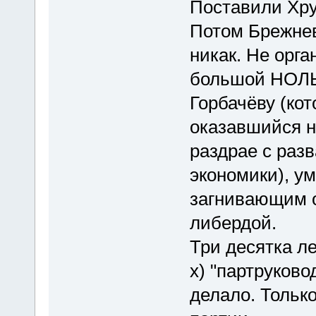
Поставили Хру
Потом Брежнев
никак. Не орга
большой НОЛЬ.
Горбачёву (кот
оказавшийся н
раздрае с раз
экономики), 
загнивающим 
либердой.
Три десятка ле
х) "партруково
делало. Только