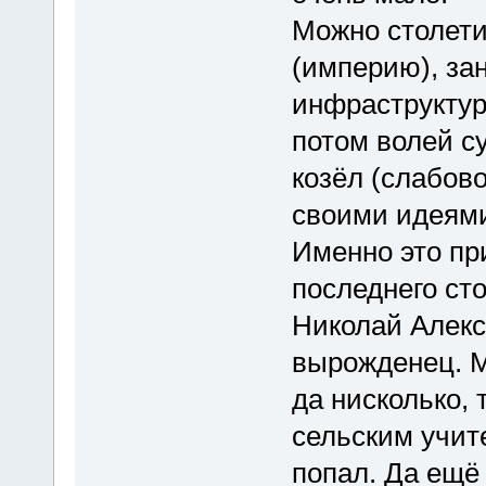
Можно столети
(империю), за
инфраструктур
потом волей с
козёл (слабов
своими идеями,
Именно это пр
последнего ст
Николай Алек
вырожденец. Ма
да нисколько,
сельским учите
попал. Да ещё