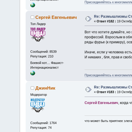
Присоединяйтесь к многомилл
Re: Размышлизмы Ст
Сергей Евгеньевич
«
Ответ #182 :
19 Октября
Топ Лидер
Вот что хотите думайте, но
профессий. Взрослым в обяз
ряды фурье (к примеру), осв
Сообщений: 8539
Иначе, если у человека есть
Репутация: 210
И никаких , бля, прав и своб
Боевой кот.... Фашист-
Интернационалист
Присоединяйтесь к многомилл
Re: Размышлизмы Ст
ДжинНик
«
Ответ #183 :
19 Октября
Модератор
Сергей Евгеньевич
, когда 
что может быть приятнее элега
Сообщений: 1764
Репутация: 74