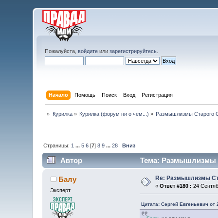
Пожалуйста,
войдите
или
зарегистрируйтесь
.
Начало
Помощь
Поиск
Вход
Регистрация
»
Курилка
»
Курилка (форум ни о чем...)
»
Размышлизмы Старого 
Страницы:
1
...
5
6
[
7
]
8
9
...
28
Вниз
Автор
Тема: Размышлизмы С
Re: Размышлизмы Ст
Балу
«
Ответ #180 :
24 Сентяб
Эксперт
Цитата: Сергей Евгеньевич от 