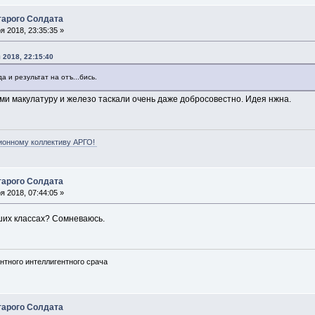
арого Солдата
 2018, 23:35:35 »
 2018, 22:15:40
да и результат на отъ...бись.
ми макулатуру и железо таскали очень даже добросовестно. Идея нжна.
ионному коллективу АРГО!
арого Солдата
 2018, 07:44:05 »
рших классах? Сомневаюсь.
нтного интеллигентного срача
арого Солдата