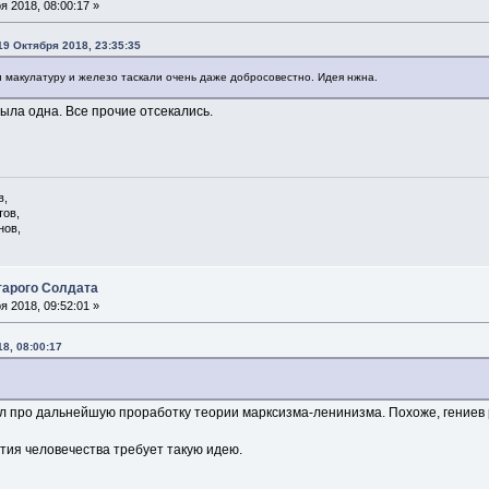
 2018, 08:00:17 »
19 Октября 2018, 23:35:35
 макулатуру и железо таскали очень даже добросовестно. Идея нжна.
ыла одна. Все прочие отсекались.
в,
тов,
нов,
арого Солдата
 2018, 09:52:01 »
8, 08:00:17
л про дальнейшую проработку теории марксизма-ленинизма. Похоже, гениев 
тия человечества требует такую идею.