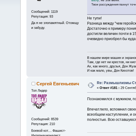
Балу
, не зли меня.
Твои рассуждения пахнут точн
Сообщений: 1119
Репутация: 93
Не тупи!
Да я не злопамятный. Отомщу
Разница между "чем геройск
и забуду.
Достаточно к примеру поним
достигли величин почти в 1
очевидно приобрел бы куд
В нашем мире машин и экрано
Там, где нет ни крестов, ни кио
Ах, как много, друзья, Дон Жуа
И как мало, увы, Дон Кихотов!
Re: Размышлизмы Ст
Сергей Евгеньевич
«
Ответ #181 :
29 Сентяб
Топ Лидер
Познакомился с мужиком, по
Впечатлило, вспомнил своего
всеобщем наступлении, и он
Сообщений: 8539
полностью. Всю оставшуюся 
Репутация: 210
Боевой кот.... Фашист-
Интернационалист