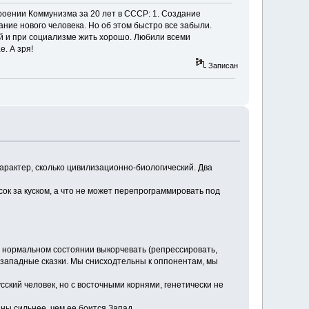
троении Коммунизма за 20 лет в СССР: 1. Создание
ние нового человека. Но об этом быстро все забыли.
рой и при социализме жить хорошо. Любили всеми
е. А зря!
Записан
арактер, сколько цивилизационно-биологический. Два
ок за куском, а что не может перепрограммировать под
в нормальном состоянии выкорчевать (репрессировать,
в западные сказки. Мы снисходтельны к оппонентам, мы
ский человек, но с восточными корнями, генетически не
ны сильнее, чем ее боится Запад.