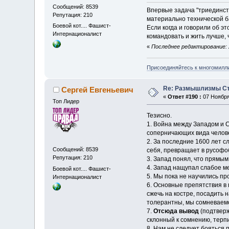
Сообщений: 8539
Впервые задача "триединств
Репутация: 210
материально технической б
Боевой кот.... Фашист-
Если когда и говорили об э
Интернационалист
командовать и жить лучше, 
«
Последнее редактирование: 
Присоединяйтесь к многомилл
Re: Размышлизмы Ст
Сергей Евгеньевич
«
Ответ #190 :
07 Ноября 
Топ Лидер
Тезисно.
1. Война между Западом и 
соперничающих вида челове
2. За последние 1600 лет с
Сообщений: 8539
себя, превращает в русофо
Репутация: 210
3. Запад понял, что прямым
4. Запад нащупал слабое ме
Боевой кот.... Фашист-
5. Мы пока не научились п
Интернационалист
6. Основные препятствия в
сжечь на костре, посадить 
толерантны, мы сомневаемс
7.
Отсюда вывод
(подтверж
склонный к сомнению, терп
8. Нам не следует бояться 