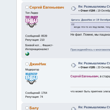
Re: Размышлизмы Ст
Сергей Евгеньевич
«
Ответ #184 :
19 Октября
Топ Лидер
Цитата: ДжинНик от 19 Октября
когда что-то из под палки, тог
Не факт. Помню, мы пацана
Сообщений: 8539
Репутация: 210
Боевой кот.... Фашист-
Интернационалист
Присоединяйтесь к многомилл
Re: Размышлизмы Ст
ДжинНик
«
Ответ #185 :
20 Октября
Модератор
Сергей Евгеньевич
, в ста
что может быть приятнее элега
Сообщений: 1764
Репутация: 74
Re: Размышлизмы Ст
Балу