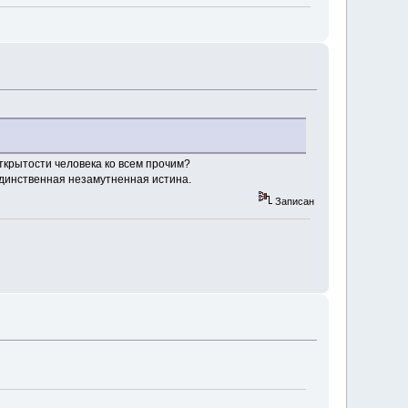
ткрытости человека ко всем прочим?
единственная незамутненная истина.
Записан