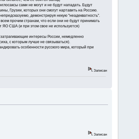
нглосаксы сами не могут и не будут нападать. Будут
ины, Грузии, которых они смогут нартавить на Россию.
непредсказуемо, демонстрируя некую "неадекватность".
всем прочим странам, что если они не будут принимать
ет ЯО США (и при этом свое не используется)
ю затрагивающие интересы России, немедленно
иха, с которым лучше не связываться).
андировать особенности русского мира, который при
Записан
Записан