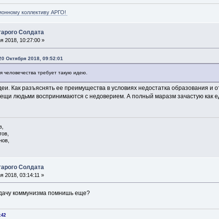
ионному коллективу АРГО!
арого Солдата
 2018, 10:27:00 »
20 Октября 2018, 09:52:01
ия человечества требует такую идею.
деи. Как разъяснять ее преимущества в условиях недостатка образования и о
вещи людьми воспринимаются с недоверием. А полный маразм зачастую как 
в,
тов,
нов,
арого Солдата
 2018, 03:14:11 »
адачу коммунизма помнишь еще?
:42