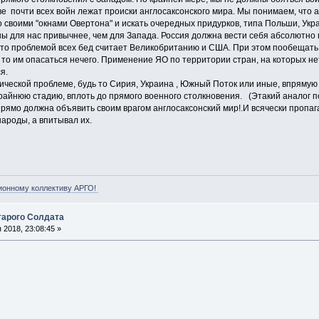
ве почти всех войн лежат происки англосаксонского мира. Мы понимаем, что а
своими "окнами Овертона" и искать очередных придурков, типа Польши, Укра
 для нас привычнее, чем для Запада. Россия должна вести себя абсолютно 
 что проблемой всех бед считает Великобританию и США. При этом пообещать 
, то им опасаться нечего. Применение ЯО по территории стран, на которых н
я.
ической проблеме, будь то Сирия, Украина , Южный Поток или иные, впряму
райнюю стадию, вплоть до прямого военного столкновения. (Этакий аналог пс
прямо должна объявить своим врагом англосаксонский мир!.И всячески пропаг
ароды, а впитывал их.
ионному коллективу АРГО!
арого Солдата
2018, 23:08:45 »