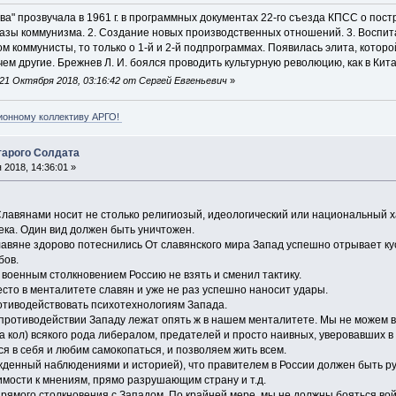
а" прозвучала в 1961 г. в программных документах 22-го съезда КПСС о пос
азы коммунизма. 2. Создание новых производственных отношений. 3. Воспита
том коммунисты, то только о 1-й и 2-й подпрограммах. Появилась элита, кото
чем другие. Брежнев Л. И. боялся проводить культурную революцию, как в Кита
21 Октября 2018, 03:16:42 от Сергей Евгеньевич
»
ионному коллективу АРГО!
арого Солдата
2018, 14:36:01 »
Славянами носит не столько религиозый, идеологический или национальный х
ка. Один вид должен быть уничтожен.
лавяне здорово потеснились От славянского мира Запад успешно отрывает кус
бов.
 военным столкновением Россию не взять и сменил тактику.
сто в менталитете славян и уже не раз успешно наносит удары.
ротиводействовать психотехнологиям Запада.
 противодействии Западу лежат опять ж в нашем менталитете. Мы не можем 
на кол) всякого рода либералом, предателей и просто наивных, уверовавших 
я в себя и любим самокопаться, и позволяем жить всем.
денный наблюдениями и историей), что правителем в России должен быть рус
имости к мнениям, прямо разрушающим страну и т.д.
прямого столкновения с Западом. По крайней мере, мы не должны бояться вой