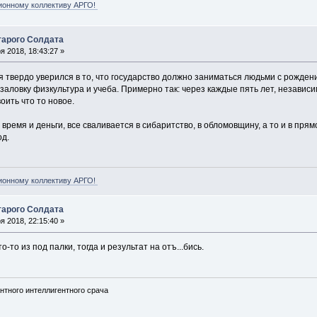
ионному коллективу АРГО!
арого Солдата
 2018, 18:43:27 »
 я твердо уверился в то, что государство должно заниматься людьми с рожден
аловку физкультура и учеба. Примерно так: через каждые пять лет, независи
оить что то новое.
 время и деньги, все сваливается в сибаритство, в обломовщину, а то и в прям
од.
ионному коллективу АРГО!
арого Солдата
 2018, 22:15:40 »
что-то из под палки, тогда и результат на отъ...бись.
нтного интеллигентного срача