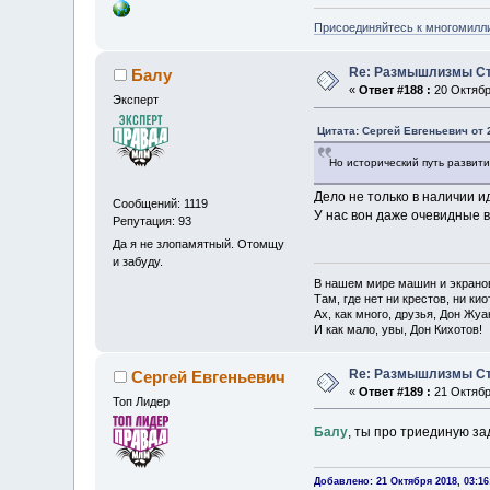
Присоединяйтесь к многомилл
Re: Размышлизмы Ст
Балу
«
Ответ #188 :
20 Октября
Эксперт
Цитата: Сергей Евгеньевич от 
Но исторический путь развит
Дело не только в наличии и
Сообщений: 1119
У нас вон даже очевидные 
Репутация: 93
Да я не злопамятный. Отомщу
и забуду.
В нашем мире машин и экрано
Там, где нет ни крестов, ни кио
Ах, как много, друзья, Дон Жуа
И как мало, увы, Дон Кихотов!
Re: Размышлизмы Ст
Сергей Евгеньевич
«
Ответ #189 :
21 Октября
Топ Лидер
Балу
, ты про триединую з
Добавлено: 21 Октября 2018, 03:16