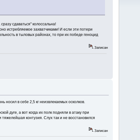
 сразу сдаваться" колоссальна!
ерно истребляемое захватчиками! И если эти потери
яльность в тыловых районах, то при их победе геноцид
Записан
нь носил в себе 2,5 кг неизвлекаемых осколков.
ой дуге, а вот когда их полк подняли в атаку при
и тяжелейшая контузия. Слух так и не восстановился
Записан