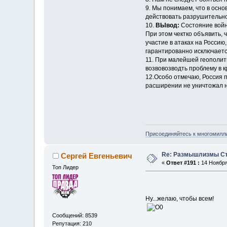
9. Мы понимаем, что в осно
действовать разрушительно 
10.
ВЫвод:
Состояние войны
При этом чектко объявить,
участие в атаках на Россию
гарантированно исключаетс
11. При малейшей геополит
возвовозводть проблему в к
12.Особо отмечаю, Россия 
расширении не уничтожал н
Присоединяйтесь к многомилл
Re: Размышлизмы Ст
Сергей Евгеньевич
«
Ответ #191 :
14 Ноября 
Топ Лидер
Ну...желаю, чтобы всем!
Сообщений: 8539
Репутация: 210