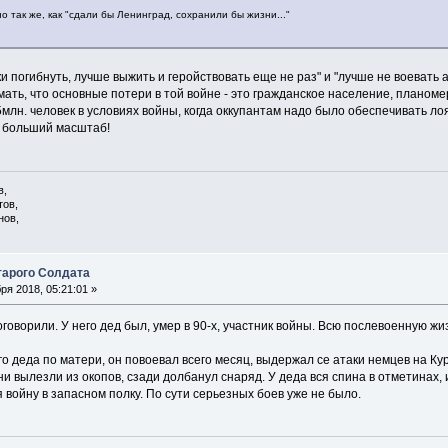
о так же, как "сдали бы Ленинград, сохранили бы жизни..."
и погибнуть, лучше выжить и геройствовать еще не раз" и "лучше не воевать а
ать, что основные потери в той войне - это гражданское население, планом
5млн. человек в условиях войны, когда оккупантам надо было обеспечивать ло
а больший масштаб!
в,
тов,
нов,
арого Солдата
ря 2018, 05:21:01 »
говорили. У него дед был, умер в 90-х, участник войны. Всю послевоенную жиз
 деда по матери, он повоевал всего месяц, выдержал се атаки немцев на Курск
и вылезли из окопов, сзади долбанул снаряд. У деда вся спина в отметинах, 
войну в запасном полку. По сути серьезных боев уже не было.