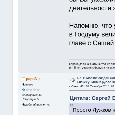
деятельности 
Напомню, что 
в Госдуму вели
главе с Сашей
Страна должна знать не только сво
(c) Simm, участник форума на exler
Re: В Москве создан Со
papaNik
бизнесу! МЛМ в русло З
Новичок
«
Ответ #3 :
02 Сентября 2010, 20:
Сообщений: 44
Цитата: Сергей Е
Репутация: 5
Недобитый романтик
Просто Лужков н