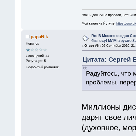
"Ваши деньги не пропали, нет! Они
Мой канал на Йутупе:
https://goo.g
Re: В Москве создан Со
papaNik
бизнесу! МЛМ в русло З
Новичок
«
Ответ #6 :
02 Сентября 2010, 21:
Сообщений: 44
Цитата: Сергей Е
Репутация: 5
Недобитый романтик
Радуйтесь, что
проблемы, перер
Миллионы дист
дарят свое ли
(духовное, мо