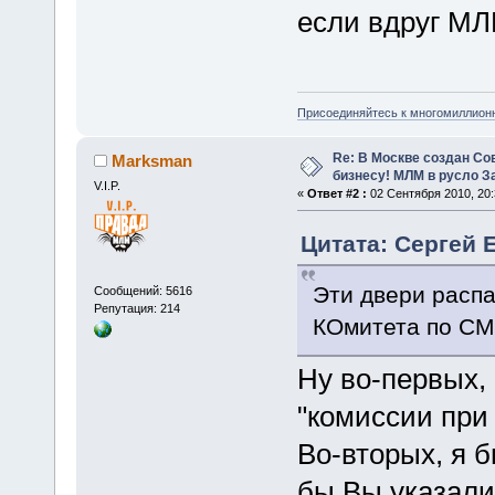
если вдруг МЛ
Присоединяйтесь к многомиллион
Re: В Москве создан Со
Marksman
бизнесу! МЛМ в русло З
V.I.P.
«
Ответ #2 :
02 Сентября 2010, 20:
Цитата: Сергей Е
Эти двери распа
Сообщений: 5616
Репутация: 214
КОмитета по СМ 
Ну во-первых, 
"комиссии при 
Во-вторых, я 
бы Вы указали