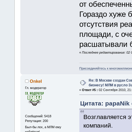
от обеспеченн
Гораздо хуже 
отсутствия ре
площади, с оч
расшатывали б
«
Последнее редактирование: 02 
Присоединяйтесь к многомиллион
Re: В Москве создан Со
Onkel
бизнесу! МЛМ в русло З
Гл. модератор
«
Ответ #5 :
02 Сентября 2010, 21:
Цитата: papaNik 
Возглавляется э
Сообщений: 5418
Репутация: 200
компаний.
Был-бы лох, а МЛМ ему
найдётся!