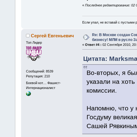
«
Последнее редактирование: 02 С
Если упал, не вставай с пустыми
Re: В Москве создан Со
Сергей Евгеньевич
бизнесу! МЛМ в русло З
Топ Лидер
«
Ответ #4 :
02 Сентября 2010, 20:
Цитата: Marksma
Во-вторых, я бы
Сообщений: 8539
Репутация: 210
указали на хоть
Боевой кот.... Фашист-
Интернационалист
комиссии.
Напомню, что у 
Госдуму великая 
Сашей Рявкиным