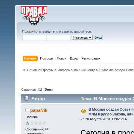
Пожалуйста,
войдите
или
зарегистрируйтесь
.
Начало
Помощь
Поиск
Вход
Регистрация
»
Основной форум
»
Информационный центр
»
В Москве создан Сове
Страницы: [
1
]
Вниз
Автор
Тема: В Москве создан 
(Прочитано 17348 раз)
В Москве создан Совет п
papaNik
МЛМ в русло Закона, или
Новичок
«
:
28 Августа 2010, 17:02:29 »
Сообщений: 44
Сегодня в про
Репутация: 5