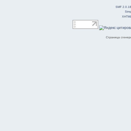
SMF 2.0.1
Simp
XHTM
Страница сгенери