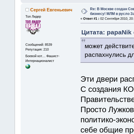
Re: В Москве создан Со
Сергей Евгеньевич
бизнесу! МЛМ в русло З
Топ Лидер
«
Ответ #1 :
02 Сентября 2010, 20:
Цитата: papaNik 
может действит
Сообщений: 8539
Репутация: 210
распахнулись д
Боевой кот.... Фашист-
Интернационалист
Эти двери расп
С создания КО
Правительстве 
Просто Лужков
политико-экон
себе общие пр