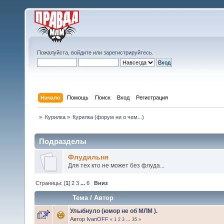
Пожалуйста,
войдите
или
зарегистрируйтесь
.
Начало
Помощь
Поиск
Вход
Регистрация
»
Курилка
»
Курилка (форум ни о чем...)
Подразделы
Флудильня
Для тех кто не может без флуда...
Страницы: [
1
]
2
3
...
6
Вниз
Тема
/
Автор
Улыбнуло (юмор не об МЛМ ).
Автор
IvanOFF
«
1
2
3
...
35
»