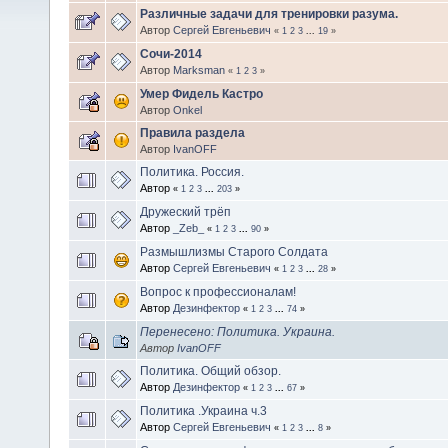
Различные задачи для тренировки разума.
Автор
Сергей Евгеньевич
«
1
2
3
...
19
»
Сочи-2014
Автор
Marksman
«
1
2
3
»
Умер Фидель Кастро
Автор
Onkel
Правила раздела
Автор
IvanOFF
Политика. Россия.
Автор
«
1
2
3
...
203
»
Дружеский трёп
Автор
_Zeb_
«
1
2
3
...
90
»
Размышлизмы Старого Солдата
Автор
Сергей Евгеньевич
«
1
2
3
...
28
»
Вопрос к профессионалам!
Автор
Дезинфектор
«
1
2
3
...
74
»
Перенесено: Политика. Украина.
Автор
IvanOFF
Политика. Общий обзор.
Автор
Дезинфектор
«
1
2
3
...
67
»
Политика .Украина ч.3
Автор
Сергей Евгеньевич
«
1
2
3
...
8
»