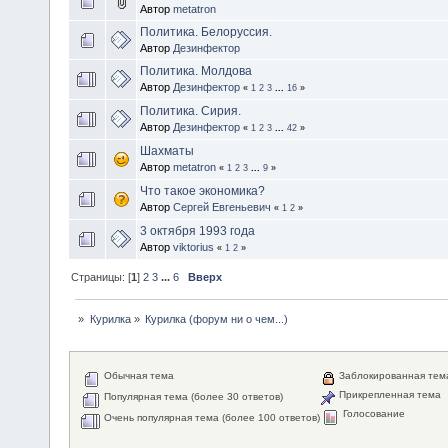
Автор
metatron
Политика. Белоруссия.
Автор
Дезинфектор
Политика. Молдова
Автор
Дезинфектор
«
1
2
3
...
16
»
Политика. Сирия.
Автор
Дезинфектор
«
1
2
3
...
42
»
Шахматы
Автор
metatron
«
1
2
3
...
9
»
Что такое экономика?
Автор
Сергей Евгеньевич
«
1
2
»
3 октября 1993 года
Автор
viktorius
«
1
2
»
Страницы: [
1
]
2
3
...
6
Вверх
»
Курилка
»
Курилка (форум ни о чем...)
Обычная тема
Заблокированная тем
Прикрепленная тема
Популярная тема (более 30 ответов)
Голосование
Очень популярная тема (более 100 ответов)