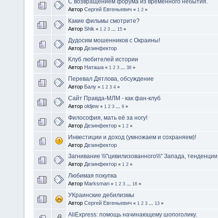
С возвращением форума из временного небытия.
Автор
Сергей Евгеньевич
«
1
2
»
Какие фильмы смотрите?
Автор
Shik
«
1
2
3
...
15
»
Дудосим мошенников с Окраины!
Автор
Дезинфектор
Клуб любителей истории
Автор
Наташа
«
1
2
3
...
38
»
Перевал Дятлова, обсуждение
Автор
Балу
«
1
2
3
4
»
Сайт Правда-МЛМ - как фан-клуб
Автор
oldjew
«
1
2
3
...
9
»
Философия, мать её за ногу!
Автор
Дезинфектор
«
1
2
»
Инвестиции и доход (умножаем и сохраняем)!
Автор
Дезинфектор
Загнивание \\\"цивилизованного\\\" Запада, тенденции.
Автор
Дезинфектор
«
1
2
»
Любимая покупка
Автор
Marksman
«
1
2
3
...
16
»
УКраинские дебилизмы
Автор
Сергей Евгеньевич
«
1
2
3
...
13
»
AliExpress: помощь начинающему шопоголику.