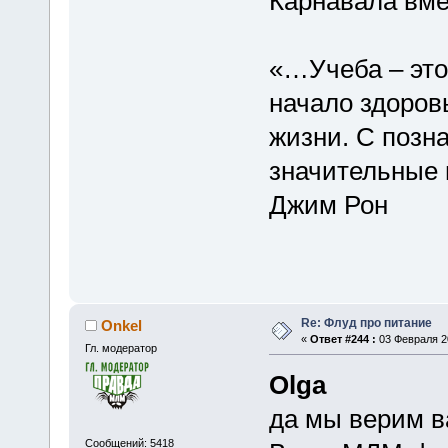
Карнавала вме
«…Учеба – это 
начало здоров
жизни. С позн
значительные 
Джим Рон
Re: Флуд про питание
Onkel
«
Ответ #244 :
03 Февраля 20
Гл. модератор
Olga
да мы верим ва
Сообщений: 5418