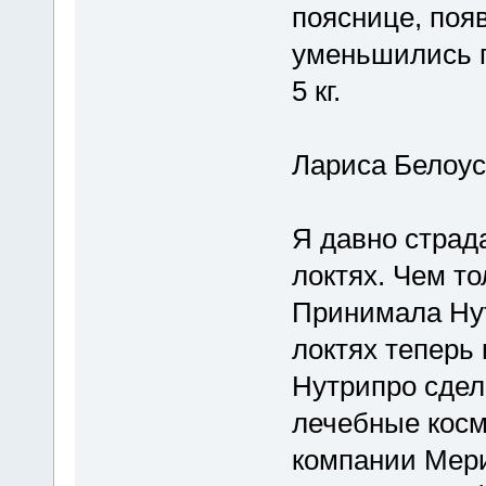
пояснице, поя
уменьшились п
5 кг.
Лариса Белоусо
Я давно страд
локтях. Чем то
Принимала Нут
локтях теперь 
Нутрипро сдел
лечебные косм
компании Мери