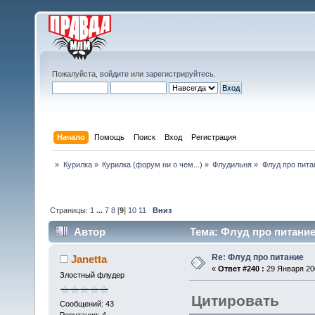
Пожалуйста,
войдите
или
зарегистрируйтесь
.
Начало
Помощь
Поиск
Вход
Регистрация
»
Курилка
»
Курилка (форум ни о чем...)
»
Флудильня
»
Флуд про пита
Страницы:
1
...
7
8
[
9
]
10
11
Вниз
Автор
Тема: Флуд про питание
Re: Флуд про питание
Janetta
«
Ответ #240 :
29 Января 200
Злостный флудер
Цитировать
Сообщений: 43
Репутация: 4