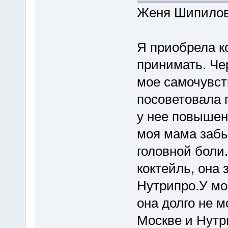
Женя Шипилова,
Я приобрела ко
принимать. Че
мое самочувст
посоветовала 
у нее повышен
моя мама забы
головной боли.
коктейль, она 
Нутрипро.У мое
она долго не м
Москве и Нутр