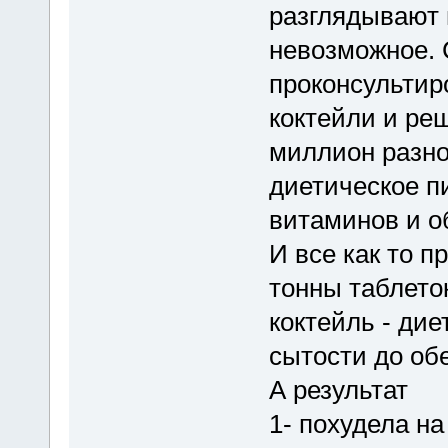
разглядывают 
невозможное. 
проконсультир
коктейли и ре
миллион разно
диетическое п
витаминов и 
И все как то п
тонны таблеток
коктейль - дие
сытости до об
А результат
1- похудела на