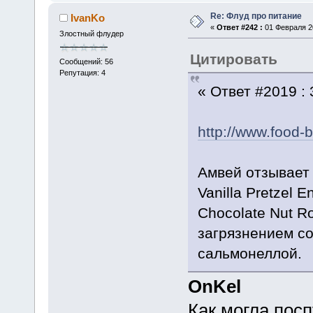
Re: Флуд про питание
IvanKo
«
Ответ #242 :
01 Февраля 20
Злостный флудер
Цитировать
Сообщений: 56
Репутация: 4
« Ответ #2019 :
http://www.food-
Амвей отзывает 
Vanilla Pretzel E
Chocolate Nut Ro
загрязнением с
сальмонеллой.
OnKel
Как могла посп