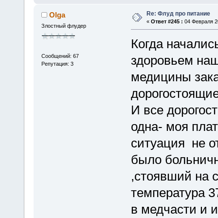
Re: Флуд про питание
Olga
«
Ответ #245 :
04 Февраля 20
Злостный флудер
Когда началис
Сообщений: 67
здоровьем наш
Репутация: 3
медицины зака
дорогостоящие
И все дорогос
одна- моя пла
ситуация не о
было больничн
,стоявший на 
температура 3
в медчасти и и