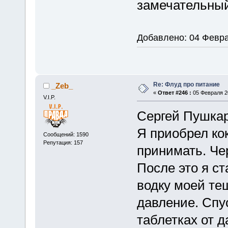
замечательный
Добавлено: 04 Февра
Re: Флуд про питание
_Zeb_
«
Ответ #246 :
05 Февраля 20
V.I.P.
Сергей Пушкаре
Я приобрел кок
Сообщений: 1590
Репутация: 157
принимать. Че
После это я ст
водку моей тещ
давление. Спу
таблетках от д