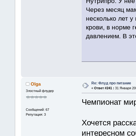
Нутрипро. У нее
Через месяц мам
несколько лет у
крови, в норме 
давлением. В эт
Re: Флуд про питание
Olga
«
Ответ #241 :
31 Января 200
Злостный флудер
Чемпионат мир
Сообщений: 67
Репутация: 3
Хочется расск
интересном со