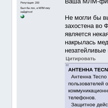
Ваша МЛМ-фир
Репутация: 200
Был-бы лох, а МЛМ ему
найдётся!
Не могли бы вы
захостена во 
является некая
накрылась мед
незатейливые 
Цитировать
АНТЕННА TECNO 
Антенна Tecno 
пользователей о
коммуникационн
телефонов.
Защитное дейст