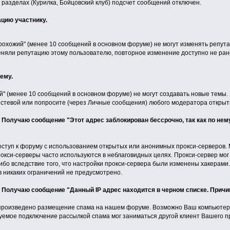
 разделах (Курилка, Бойцовский клуб) подсчет сообщений отключен.
ацию участнику.
рохожий" (менее 10 сообщений в основном форуме) не могут изменять репут
няли репутацию этому пользователю, повторное изменение доступно не ранее
тему.
" (менее 10 сообщений в основном форуме) не могут создавать новые темы. Е
гостевой или попросите (через Личные сообщения) любого модератора открыть
м. Получаю сообщение "Этот адрес заблокирован бессрочно, так как по н
ступ к форуму с использованием открытых или анонимных прокси-серверов. 
рокси-серверы часто используются в неблаговидных целях. Прокси-сервер мо
либо вследствие того, что настройки прокси-сервера были изменены хакерам
 никаких ограничений не предусмотрено.
. Получаю сообщение "Данный IP адрес находится в черном списке. Причин
 произведено размещение спама на нашем форуме. Возможно Ваш компьютер 
уемое подключение рассылкой спама мог заниматься другой клиент Вашего п