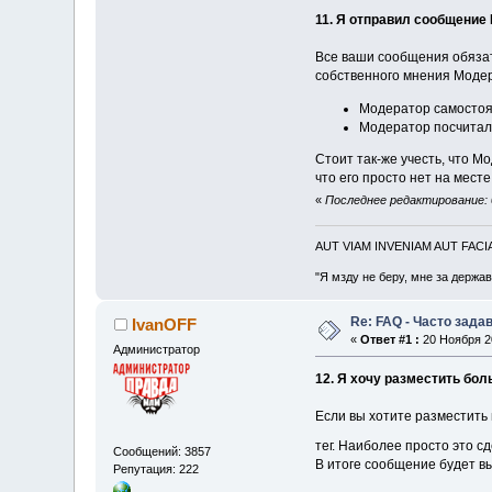
11. Я отправил сообщение 
Все ваши сообщения обязат
собственного мнения Модера
Модератор самостоя
Модератор посчитал,
Стоит так-же учесть, что 
что его просто нет на месте
«
Последнее редактирование: 
AUT VIAM INVENIAM AUT FAC
"Я мзду не беру, мне за держа
Re: FAQ - Часто зад
IvanOFF
«
Ответ #1 :
20 Ноября 20
Администратор
12. Я хочу разместить бо
Если вы хотите разместить 
тег. Наиболее просто это 
Сообщений: 3857
В итоге сообщение будет вы
Репутация: 222