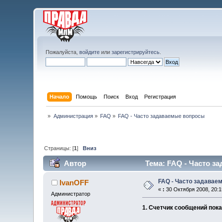
Пожалуйста,
войдите
или
зарегистрируйтесь
.
Начало
Помощь
Поиск
Вход
Регистрация
»
Администрация
»
FAQ
»
FAQ - Часто задаваемые вопросы
Страницы: [
1
]
Вниз
Автор
Тема: FAQ - Часто з
FAQ - Часто задавае
IvanOFF
«
:
30 Октября 2008, 20:1
Администратор
1. Счетчик сообщений пок