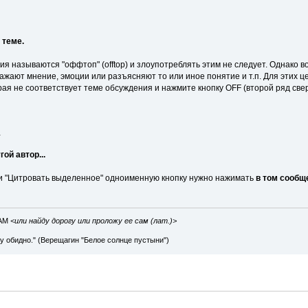
 теме.
я называются "оффтоп" (offtop) и злоупотреблять этим не следует. Однако 
ажают мнение, эмоции или разъясняют то или иное понятие и т.п. Для этих 
орая не соответствует теме обсуждения и нажмите кнопку OFF (второй ряд све
1
гой автор...
и "Цитровать выделенное" одноименную кнопку нужно нажимать
в том сообще
IAM
<или найду дорогу или проложу ее сам (лат.)>
ву обидно." (Верещагин "Белое солнце пустыни")