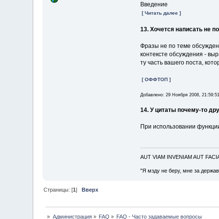
Введение
[ Читать далее ]
13. Хочется написать не по
Фразы не по теме обсуждени
контексте обсуждения - выр
ту часть вашего поста, кот
[ ОФФТОП ]
Добавлено: 29 Ноября 2008, 21:59:5
14. У цитаты почему-то дру
При использовании функци
AUT VIAM INVENIAM AUT FAC
"Я мзду не беру, мне за держа
Страницы: [
1
]
Вверх
»
Администрация
»
FAQ
»
FAQ - Часто задаваемые вопросы