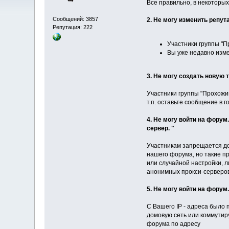
Все правильно, в некоторых
Сообщений: 3857
2. Не могу изменить репут
Репутация: 222
Участники группы "П
Вы уже недавно изме
3. Не могу создать новую 
Участники группы "Прохожий
т.п. оставьте сообщение в 
4. Не могу войти на фору
сервер. "
Участникам запрещается до
нашего форума, но такие п
или случайной настройки, 
анонимных прокси-серверов
5. Не могу войти на форум
С Вашего IP - адреса было
домовую сеть или коммутир
форума по адресу