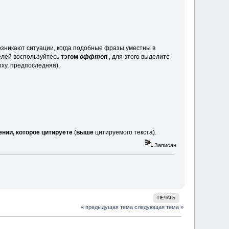
возникают ситуации, когда подобные фразы уместны в
целей воспользуйтесь
тэгом
оффтоп
, для этого выделите
рху, предпоследняя).
нии, которое цитируете
(
выше
цитируемого текста).
Записан
ПЕЧАТЬ
« предыдущая тема
следующая тема »