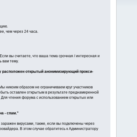
ацию.
, чем через 24 часа.
сли вы считаете, что ваша тема срочная / интересная и
 вам тему.
ему расположен открытый анонимизирующий прокси-
Мы никоим образом не ограничиваем круг участников
г быть оставлен открытым в результате преднамеренной
и. Для чтения форума с использованием открытых или
а - спам."
заражен вирусами, также, если вы подключены через
ровайдера. В этом случае обратитесь к Администратору