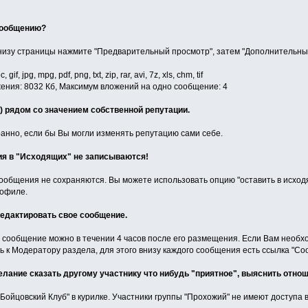
 сообщению?
низу страницы нажмите "Предварительный просмотр", затем "Дополнительные
, jpg, mpg, pdf, png, txt, zip, rar, avi, 7z, xls, chm, tif
ния: 8032 Кб, Максимум вложений на одно сообщение: 4
 (+) рядом со значением собственной репутации.
ранно, если бы Вы могли изменять репутацию сами себе.
ия в "Исходящих" не записываются!
общения не сохраняются. Вы можете использовать опцию "оставить в исходя
рофиле.
редактировать свое сообщение.
 сообщение можно в течении 4 часов после его размещения. Если Вам необх
ь к Модератору раздела, для этого внизу каждого сообщения есть ссылка "Со
елание сказать другому участнику что нибудь "приятное", выяснить отнош
"Бойцовский Клуб" в курилке. Участники группы "Прохожий" не имеют доступа в