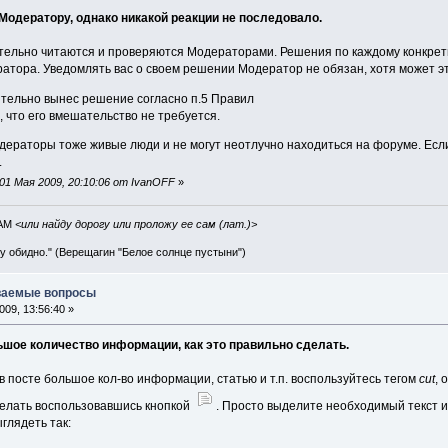
Модератору, однако никакой реакции не последовало.
ельно читаются и проверяются Модераторами. Решения по каждому конкретно
тора. Уведомлять вас о своем решении Модератор не обязан, хотя может это
тельно вынес решение согласно п.5 Правил
 что его вмешательство не требуется.
Модераторы тоже живые люди и не могут неотлучно находиться на форуме. Ес
.
01 Мая 2009, 20:10:06 от IvanOFF
»
IAM
<или найду дорогу или проложу ее сам (лат.)>
ву обидно." (Верещагин "Белое солнце пустыни")
аваемые вопросы
09, 13:56:40 »
льшое количество информации, как это правильно сделать.
в посте большое кол-во информации, статью и т.п. воспользуйтесь тегом
cut
, 
сделать воспользовавшись кнопкой
. Просто выделите необходимый текст и
глядеть так: