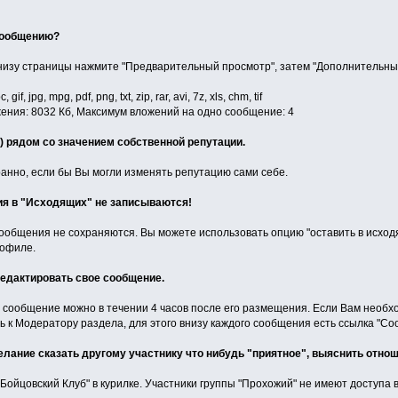
 сообщению?
низу страницы нажмите "Предварительный просмотр", затем "Дополнительные
, jpg, mpg, pdf, png, txt, zip, rar, avi, 7z, xls, chm, tif
ния: 8032 Кб, Максимум вложений на одно сообщение: 4
 (+) рядом со значением собственной репутации.
ранно, если бы Вы могли изменять репутацию сами себе.
ия в "Исходящих" не записываются!
общения не сохраняются. Вы можете использовать опцию "оставить в исходя
рофиле.
редактировать свое сообщение.
 сообщение можно в течении 4 часов после его размещения. Если Вам необх
ь к Модератору раздела, для этого внизу каждого сообщения есть ссылка "Со
елание сказать другому участнику что нибудь "приятное", выяснить отнош
"Бойцовский Клуб" в курилке. Участники группы "Прохожий" не имеют доступа в