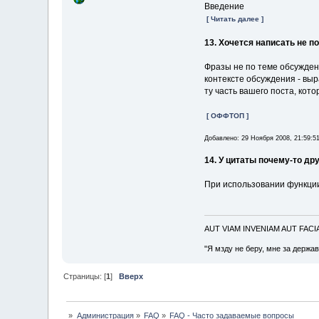
Введение
[ Читать далее ]
13. Хочется написать не по
Фразы не по теме обсуждени
контексте обсуждения - выр
ту часть вашего поста, кот
[ ОФФТОП ]
Добавлено: 29 Ноября 2008, 21:59:5
14. У цитаты почему-то дру
При использовании функци
AUT VIAM INVENIAM AUT FAC
"Я мзду не беру, мне за держа
Страницы: [
1
]
Вверх
»
Администрация
»
FAQ
»
FAQ - Часто задаваемые вопросы