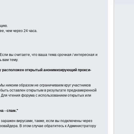
ацию.
, чем через 24 часа.
сли вы считаете, что ваша тема срочная / интересная и
 вам тему.
ему расположен открытый анонимизирующий прокси-
Мы никоим образом не ограничиваем круг участников
г быть оставлен открытым в результате преднамеренной
и. Для чтения форума с использованием открытых или
а - спам."
заражен вирусами, также, если вы подключены через
ровайдера. В этом случае обратитесь к Администратору