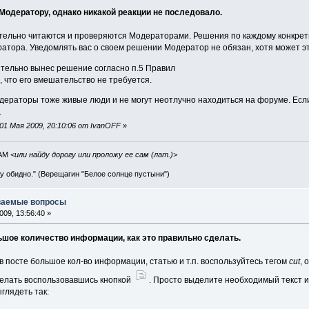
Модератору, однако никакой реакции не последовало.
ельно читаются и проверяются Модераторами. Решения по каждому конкретно
тора. Уведомлять вас о своем решении Модератор не обязан, хотя может это
тельно вынес решение согласно п.5 Правил
 что его вмешательство не требуется.
Модераторы тоже живые люди и не могут неотлучно находиться на форуме. Ес
.
01 Мая 2009, 20:10:06 от IvanOFF
»
IAM
<или найду дорогу или проложу ее сам (лат.)>
ву обидно." (Верещагин "Белое солнце пустыни")
аваемые вопросы
09, 13:56:40 »
льшое количество информации, как это правильно сделать.
в посте большое кол-во информации, статью и т.п. воспользуйтесь тегом
cut
, 
сделать воспользовавшись кнопкой
. Просто выделите необходимый текст и
глядеть так: