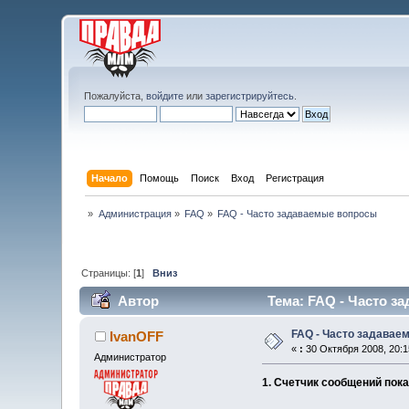
Пожалуйста,
войдите
или
зарегистрируйтесь
.
Начало
Помощь
Поиск
Вход
Регистрация
»
Администрация
»
FAQ
»
FAQ - Часто задаваемые вопросы
Страницы: [
1
]
Вниз
Автор
Тема: FAQ - Часто з
FAQ - Часто задавае
IvanOFF
«
:
30 Октября 2008, 20:1
Администратор
1. Счетчик сообщений пок