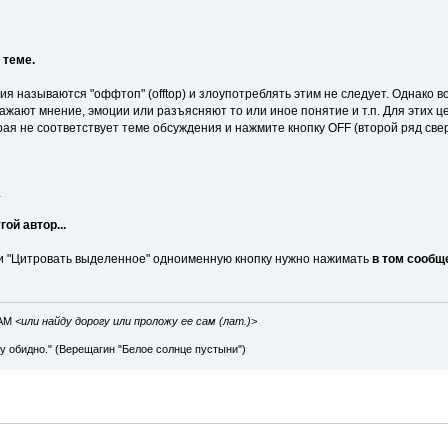
 теме.
я называются "оффтоп" (offtop) и злоупотреблять этим не следует. Однако 
ажают мнение, эмоции или разъясняют то или иное понятие и т.п. Для этих 
орая не соответствует теме обсуждения и нажмите кнопку OFF (второй ряд све
1
гой автор...
и "Цитровать выделенное" одноименную кнопку нужно нажимать
в том сообще
IAM
<или найду дорогу или проложу ее сам (лат.)>
ву обидно." (Верещагин "Белое солнце пустыни")