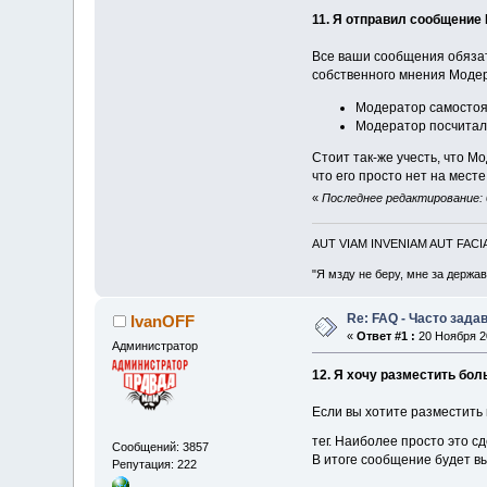
11. Я отправил сообщение 
Все ваши сообщения обязат
собственного мнения Модера
Модератор самостоя
Модератор посчитал,
Стоит так-же учесть, что 
что его просто нет на месте
«
Последнее редактирование: 
AUT VIAM INVENIAM AUT FAC
"Я мзду не беру, мне за держа
Re: FAQ - Часто зад
IvanOFF
«
Ответ #1 :
20 Ноября 20
Администратор
12. Я хочу разместить бо
Если вы хотите разместить 
тег. Наиболее просто это 
Сообщений: 3857
В итоге сообщение будет вы
Репутация: 222