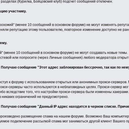
 разделах (Курилка, Бойцовский клуб) подсчет сообщений отключен.
ацию участнику.
рохожий" (менее 10 сообщений в основном форуме) не могут изменять репут
няли репутацию этому пользователю, повторное изменение доступно не ранее
тему.
" (менее 10 сообщений в основном форуме) не могут создавать новые темы. Е
гостевой или попросите (через Личные сообщения) любого модератора открыть
м. Получаю сообщение "Этот адрес заблокирован бессрочно, так как по н
ступ к форуму с использованием открытых или анонимных прокси-серверов. 
рокси-серверы часто используются в неблаговидных целях. Прокси-сервер мо
либо вследствие того, что настройки прокси-сервера были изменены хакерам
 никаких ограничений не предусмотрено.
. Получаю сообщение "Данный IP адрес находится в черном списке. Причин
 произведено размещение спама на нашем форуме. Возможно Ваш компьютер 
уемое подключение рассылкой спама мог заниматься другой клиент Вашего п