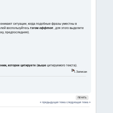
возникают ситуации, когда подобные фразы уместны в
целей воспользуйтесь
тэгом
оффтоп
, для этого выделите
рху, предпоследняя).
нии, которое цитируете
(
выше
цитируемого текста).
Записан
ПЕЧАТЬ
« предыдущая тема
следующая тема »