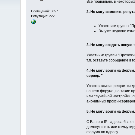
Все правильно, в некоторых
Сообщений: 3857
2. Не могу изменить репут
Репутация: 222
Участники группы "П
Вы уже недавно изме
3. Не могу создать новую 
Участники группы "Прохожий
т.п. оставьте сообщение в 
4. Не могу войти на фору
сервер. "
Участникам запрещается до
нашего форума, но такие п
или случайной настройки, 
анонимных прокси-серверов
5. Не могу войти на форум
С Вашего IP - адреса было
домовую сеть или коммутир
форума по адресу