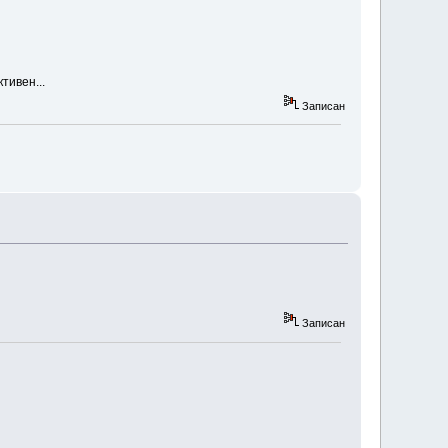
тивен...
Записан
Записан