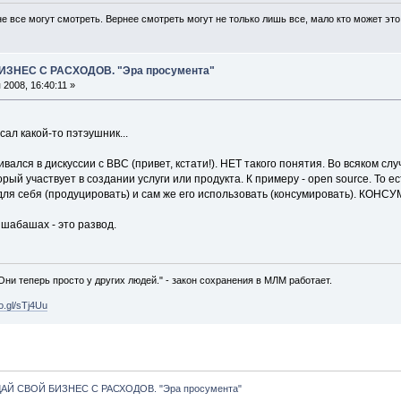
не все могут смотреть. Вернее смотреть могут не только лишь все, мало кто может это
ИЗНЕС С РАСХОДОВ. "Эра просумента"
2008, 16:40:11 »
сал какой-то пэтэушник...
вался в дискуссии с ВВС (привет, кстати!). НЕТ такого понятия. Во всяком слу
торый участвует в создании услуги или продукта. К примеру - open source. Т
ля себя (продуцировать) и сам же его использовать (консумировать). КОНСУ
 шабашах - это развод.
 Они теперь просто у других людей." - закон сохранения в МЛМ работает.
oo.gl/sTj4Uu
АЙ СВОЙ БИЗНЕС С РАСХОДОВ. "Эра просумента"  