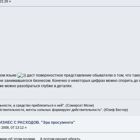
21:26 »
ском языке
) даст поверхностное представление обывателю о том, что та
 не занимавшегося бизнесом. Конечно о некоторых цифрах можно спорить до п
же можно разобраться глубже в деталях.
льности, а средство приблизиться к ней". (Сомерсет Моэм)
ействительности, мечты сильных формируют действительность". (Юзеф Бестер)
ИЗНЕС С РАСХОДОВ. "Эра просумента"
2008, 07:13:12 »
аю об этом ролике.... А потом решил убрать...