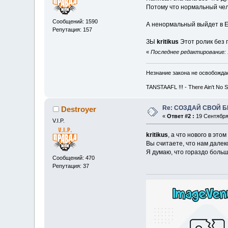
Потому что нормальный чело
Сообщений: 1590
А ненормальный выйдет в Ек
Репутация: 157
ЗЫ
kritikus
Этот ролик без 
«
Последнее редактирование: 
Незнание закона не освобождае
TANSTAAFL !!! - There Ain't No 
Re: СОЗДАЙ СВОЙ Б
Destroyer
«
Ответ #2 :
19 Сентября 
V.I.P.
kritikus
, а что нового в это
Вы считаете, что нам далек
Я думаю, что гораздо больш
Сообщений: 470
Репутация: 37