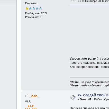
«
:
18 Сентября 2008, 20:
Старожил
Сообщений: 1289
Репутация: 3
Уверен, этот ролик (на рус
простого человека, никогда
бизнес-предложения, а поз
"Мечты - не уход от действите
"Мечты слабых - бегство от д
Re: СОЗДАЙ СВОЙ Б
_Zeb_
«
Ответ #1 :
19 Сентября 
V.I.P.
Написал сначала все что дум