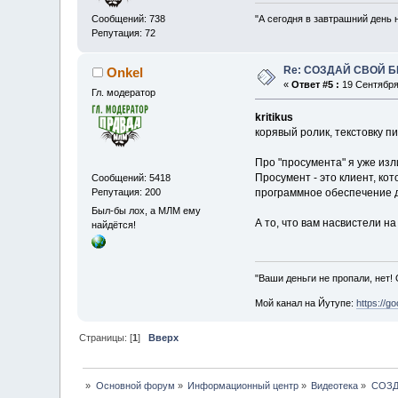
Сообщений: 738
"А сегодня в завтрашний день 
Репутация: 72
Re: СОЗДАЙ СВОЙ Б
Onkel
«
Ответ #5 :
19 Сентября 
Гл. модератор
kritikus
корявый ролик, текстовку пи
Про "просумента" я уже изли
Просумент - это клиент, ко
Сообщений: 5418
Репутация: 200
программное обеспечение д
Был-бы лох, а МЛМ ему
А то, что вам насвистели на
найдётся!
"Ваши деньги не пропали, нет!
Мой канал на Йутупе:
https://g
Страницы: [
1
]
Вверх
»
Основной форум
»
Информационный центр
»
Видеотека
»
СОЗД