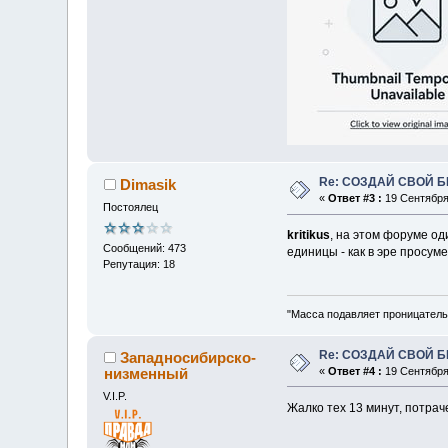
Re: СОЗДАЙ СВОЙ Б
Dimasik
«
Ответ #3 :
19 Сентября 
Постоялец
kritikus
, на этом форуме од
Сообщений: 473
единицы - как в эре просум
Репутация: 18
"Масса подавляет проницательн
Re: СОЗДАЙ СВОЙ Б
Западносибирско-
низменный
«
Ответ #4 :
19 Сентября 
V.I.P.
Жалко тех 13 минут, потрач