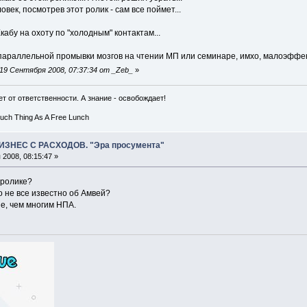
век, посмотрев этот ролик - сам все поймет...
абу на охоту по "холодным" контактам...
параллельной промывки мозгов на чтении МП или семинаре, имхо, малоэффек
19 Сентября 2008, 07:37:34 от _Zeb_
»
т от ответственности. А знание - освобождает!
Such Thing As A Free Lunch
ИЗНЕС С РАСХОДОВ. "Эра просумента"
2008, 08:15:47 »
м ролике?
о не все известно об Амвей?
е, чем многим НПА.