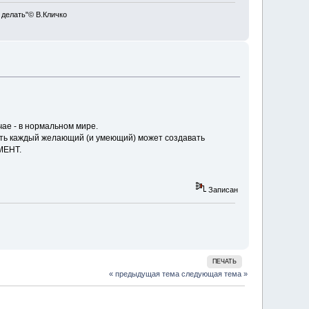
 делать"© В.Кличко
чае - в нормальном мире.
о есть каждый желающий (и умеющий) может создавать
МЕНТ.
Записан
ПЕЧАТЬ
« предыдущая тема
следующая тема »