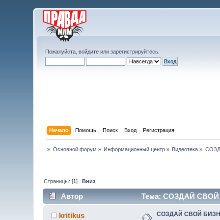
Пожалуйста,
войдите
или
зарегистрируйтесь
.
Начало
Помощь
Поиск
Вход
Регистрация
»
Основной форум
»
Информационный центр
»
Видеотека
»
СОЗД
Страницы: [
1
]
Вниз
Автор
Тема: СОЗДАЙ СВОЙ Б
СОЗДАЙ СВОЙ БИЗНЕ
kritikus