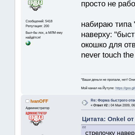
просто не рабо
Сообщений: 5418
набираю типа "
Репутация: 200
наверху: "быст
Был-бы лох, а МЛМ ему
найдётся!
окошко для отв
never touch the
"Ваши деньги не пропали, нет! Они
Мой канал на Йутупе:
https://goo.g
Re: Форма быстрого отв
IvanOFF
«
Ответ #2 :
04 Мая 2009, 06
Администратор
Цитата: Onkel от
стрелочку навер