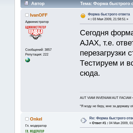
Автор
Тема: Форма быстрого о
Форма быстрого ответа
IvanOFF
«
:
03 Мая 2009, 21:58:51 »
Администратор
Сегодня форма
AJAX, т.е. отв
Сообщений: 3857
перезагрузки 
Репутация: 222
Тестируем и в
сюда.
AUT VIAM INVENIAM AUT FACIAM
"Я мзду не беру, мне за державу о
Re: Форма быстрого отв
Onkel
«
Ответ #1 :
04 Мая 2009, 01
Гл. модератор