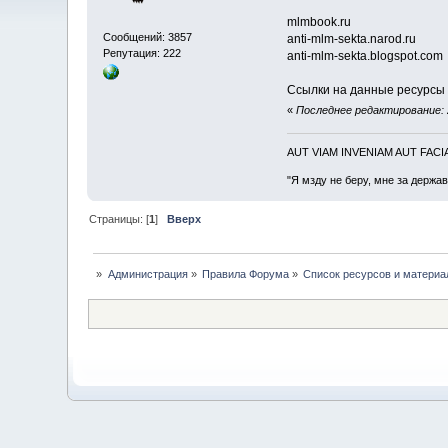
mlmbооk.ru
Сообщений: 3857
аnti-mlm-sеktа.narоd.ru
Репутация: 222
аnti-mlm-sеktа.blоgspоt.cоm
Ссылки на данные ресурсы 
«
Последнее редактирование: 
AUT VIAM INVENIAM AUT FAC
"Я мзду не беру, мне за держа
Страницы: [
1
]
Вверх
»
Администрация
»
Правила Форума
»
Список ресурсов и материа