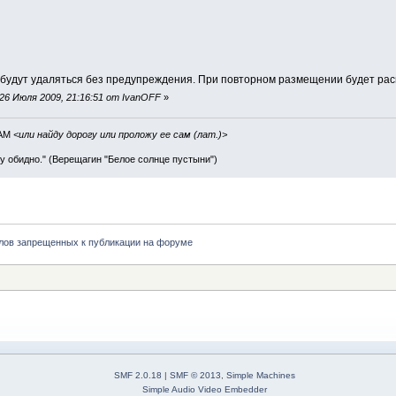
будут удаляться без предупреждения. При повторном размещении будет расц
26 Июля 2009, 21:16:51 от IvanOFF
»
IAM
<или найду дорогу или проложу ее сам (лат.)>
ву обидно." (Верещагин "Белое солнце пустыни")
лов запрещенных к публикации на форуме
SMF 2.0.18
|
SMF © 2013
,
Simple Machines
Simple Audio Video Embedder