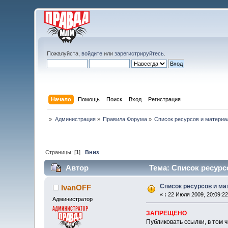
Пожалуйста,
войдите
или
зарегистрируйтесь
.
Начало
Помощь
Поиск
Вход
Регистрация
»
Администрация
»
Правила Форума
»
Список ресурсов и материа
Страницы: [
1
]
Вниз
Автор
Тема: Список ресурс
Список ресурсов и м
IvanOFF
«
:
22 Июля 2009, 20:09:22
Администратор
ЗАПРЕЩЕНО
Публиковать ссылки, в том