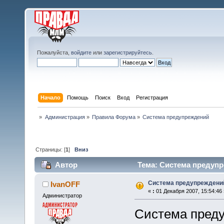
Пожалуйста,
войдите
или
зарегистрируйтесь
.
Начало
Помощь
Поиск
Вход
Регистрация
»
Администрация
»
Правила Форума
»
Система предупреждений
Страницы: [
1
]
Вниз
Автор
Тема: Система предупр
Система предупреждени
IvanOFF
«
:
01 Декабря 2007, 15:54:46 
Администратор
Система пред