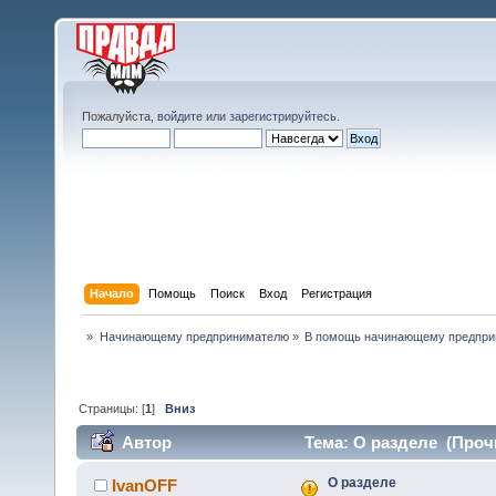
Пожалуйста,
войдите
или
зарегистрируйтесь
.
Начало
Помощь
Поиск
Вход
Регистрация
»
Начинающему предпринимателю
»
В помощь начинающему предпр
Страницы: [
1
]
Вниз
Автор
Тема: О разделе (Прочи
О разделе
IvanOFF