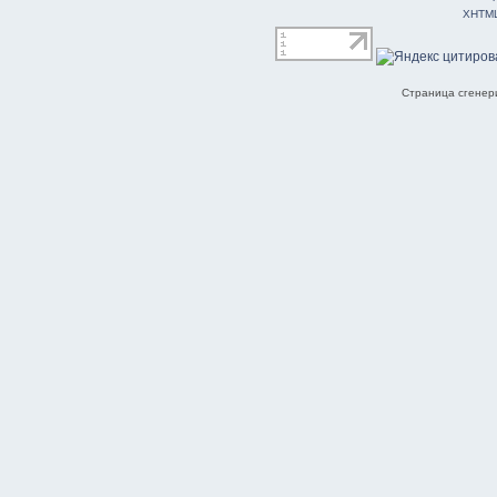
XHTM
Страница сгенери