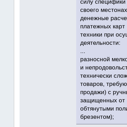
силу специфики
своего местона
денежные расчет
платежных карт
техники при ос
деятельности:
...
разносной мелк
и непродовольс
технически сло
товаров, требу
продажи) с ручн
защищенных от 
обтянутыми пол
брезентом);