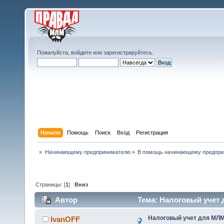
Пожалуйста,
войдите
или
зарегистрируйтесь
.
Начало
Помощь
Поиск
Вход
Регистрация
»
Начинающему предпринимателю
»
В помощь начинающему предпр
Страницы: [
1
]
Вниз
Автор
Тема: Налоговый учет 
Налоговый учет для МЛМ
IvanOFF