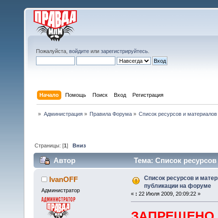
Пожалуйста,
войдите
или
зарегистрируйтесь
.
Начало
Помощь
Поиск
Вход
Регистрация
»
Администрация
»
Правила Форума
»
Список ресурсов и материалов
Страницы: [
1
]
Вниз
Автор
Тема: Список ресурсов
(Прочитано 32141 раз)
Список ресурсов и мате
IvanOFF
публикации на форуме
Администратор
«
:
22 Июля 2009, 20:09:22 »
ЗАПРЕЩЕНО