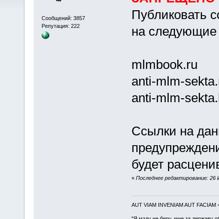
Публиковать с
Сообщений: 3857
Репутация: 222
на следующие 
mlmbооk.ru
аnti-mlm-sеktа.
аnti-mlm-sеktа
Ссылки на дан
предупрежден
будет расценив
«
Последнее редактирование: 26 И
AUT VIAM INVENIAM AUT FACIAM
"Я мзду не беру, мне за державу о