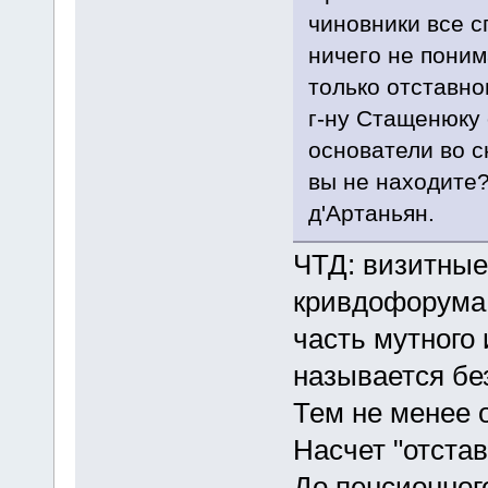
чиновники все с
ничего не поним
только отставн
г-ну Стащенюку 
основатели во с
вы не находите?
д'Артаньян.
ЧТД: визитные
кривдофорума 
часть мутного 
называется бе
Тем не менее о
Насчет "отста
До пенсионного