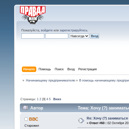
Пожалуйста,
войдите
или
зарегистрируйтесь
.
Начало
Помощь
Поиск
Вход
Регистрация
»
Начинающему предпринимателю
»
В помощь начинающему предпр
Страницы:
1
2
[
3
]
4
5
Вниз
Автор
Тема: Хочу (?) занимать
Re: Хочу (?) заниматься
ВВС
«
Ответ #60 :
02 Октября 201
Старожил