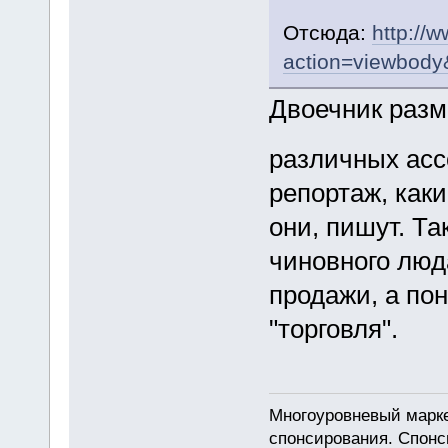
Отсюда:
http://
action=viewbody
Двоечник разм
различных ас
репортаж, как
они, пишут. Та
чиновного люд
продажи, а по
"торговля".
Многоуровневый марке
спонсирования. Спон