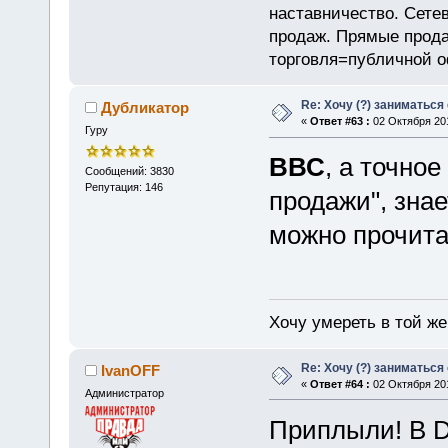
наставничество. Сете
продаж. Прямые прод
торговля=публичной 
Re: Хочу (?) заниматься
Дубликатор
«
Ответ #63 :
02 Октября 201
Гуру
ВВС
, а точно
Сообщений: 3830
Репутация: 146
продажи", знае
можно прочита
Хочу умереть в той же 
Re: Хочу (?) заниматься
IvanOFF
«
Ответ #64 :
02 Октября 201
Администратор
Приплыли! В D