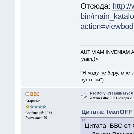
Отсюда:
http:/
bin/main_katalo
action=viewbod
AUT VIAM INVENIAM 
(лат.)>
"Я мзду не беру, мне 
пустыни")
Re: Хочу (?) заниматься
ВВС
«
Ответ #62 :
02 Октября 201
Старожил
Цитата: IvanOFF 
Сообщений: 1274
Репутация: 40
Цитата: ВВС от 