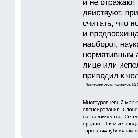
и не отражают
действуют, пр
считать, что 
и предвосхища
наоборот, наук
нормативным а
лице или испо
приводил к че
«
Последнее редактирование: 02 
Многоуровневый марке
спонсирования. Спон
наставничество. Сете
продаж. Прямые прод
торговля=публичной 