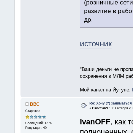
(розничные сети
развитие в рабо
др.
источник
"Ваши деньги не пропа
сохранения в МЛМ раб
Мой канал на Йутупе:
Re: Хочу (?) заниматься
ВВС
«
Ответ #69 :
03 Октября 201
Старожил
IvanOFF
, как 
Сообщений: 1274
Репутация: 40
полноценных, 