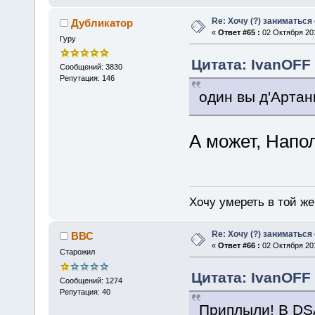
Re: Хочу (?) заниматься
Дубликатор
«
Ответ #65 :
02 Октября 201
Гуру
Цитата: IvanOFF 
Сообщений: 3830
Репутация: 146
один вы д'Артан
А может, Нап
Хочу умереть в той же 
Re: Хочу (?) заниматься
ВВС
«
Ответ #66 :
02 Октября 201
Старожил
Цитата: IvanOFF 
Сообщений: 1274
Репутация: 40
Приплыли! В DS