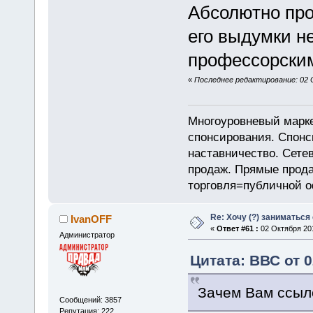
Абсолютно про
его выдумки н
профессорским
«
Последнее редактирование: 02 
Многоуровневый марке
спонсирования. Спон
наставничество. Сете
продаж. Прямые прод
торговля=публичной 
Re: Хочу (?) заниматься
IvanOFF
«
Ответ #61 :
02 Октября 201
Администратор
Цитата: ВВС от 0
Зачем Вам ссыл
Сообщений: 3857
Репутация: 222