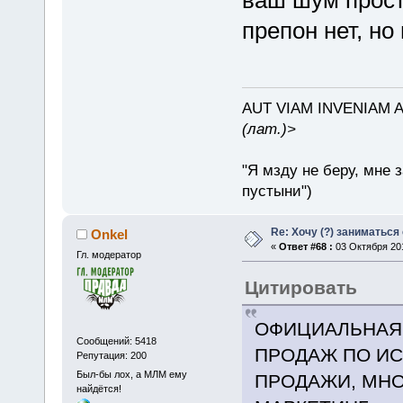
препон нет, но
AUT VIAM INVENIAM 
(лат.)>
"Я мзду не беру, мне 
пустыни")
Re: Хочу (?) заниматься
Onkel
«
Ответ #68 :
03 Октября 201
Гл. модератор
Цитировать
ОФИЦИАЛЬНАЯ
Сообщений: 5418
ПРОДАЖ ПО И
Репутация: 200
Был-бы лох, а МЛМ ему
ПРОДАЖИ, МНО
найдётся!