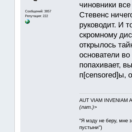
чиновники все
Сообщений: 3857
Стевенс ничег
Репутация: 222
руководит. И т
скромному дис
открылось тай
основатели во 
попахивает, вы
п[censored]ы, 
AUT VIAM INVENIAM 
(лат.)>
"Я мзду не беру, мне 
пустыни")