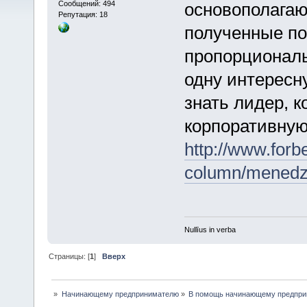
Сообщений: 494
основополагаю
Репутация: 18
полученные по
пропорциональ
одну интересн
знать лидер, 
корпоративную
http://www.forb
column/menedzh
Nullīus in verba
Страницы: [
1
]
Вверх
»
Начинающему предпринимателю
»
В помощь начинающему предпр