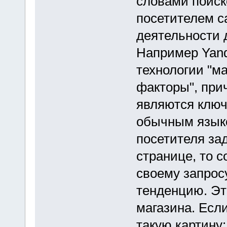
словами поиск
посетителем са
деятельности 
Например Yand
технологии "м
факторы", при
являются ключ
обычным языко
посетителя за
странице, то с
своему запрос
тенденцию. Это
магазина. Есл
такую картину: