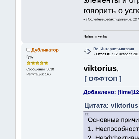
элементы и от
говорить о ус
«
Последнее редактирование: 12 Фе
Nullīus in verba
Re: Интернет-магазин
Дубликатор
«
Ответ #1 :
12 Февраля 2012
Гуру
viktorius
,
Сообщений: 3830
Репутация: 146
[ ОФФТОП ]
Добавлено: [time]12
Цитата: viktoriu
Основные причи
1. Неспособност
2. Неэффективн