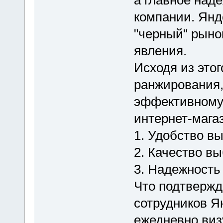
а главное над
компании. Янде
"черный" рыно
явления.
Исходя из это
ранжирования,
эффективному
интернет-мага
1. Удобство в
2. Качество вы
3. Надежность
Что подтвержд
сотрудников Ян
ежедневно виз