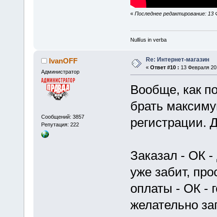
«
Последнее редактирование: 13 Фе
Nullīus in verba
Re: Интернет-магазин
IvanOFF
«
Ответ #10 :
13 Февраля 201
Администратор
Вообще, как по
брать максиму
Сообщений: 3857
регистрации. 
Репутация: 222
Заказал - ОК -
уже забит, про
оплаты - ОК - 
желательно за