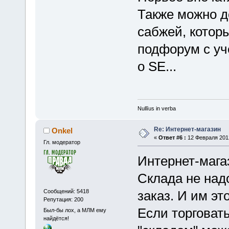
Также можно д
сабжей, котор
подфорум с уче
о SE...
Nullīus in verba
Re: Интернет-магазин
Onkel
«
Ответ #6 :
12 Февраля 2012
Гл. модератор
Интернет-магаз
Склада не над
Сообщений: 5418
заказ. И им эт
Репутация: 200
Если торговать
Был-бы лох, а МЛМ ему
найдётся!