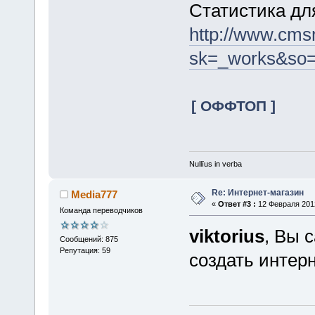
Статистика д
http://www.cms
sk=_works&so=
[ ОФФТОП ]
Nullīus in verba
Re: Интернет-магазин
Media777
«
Ответ #3 :
12 Февраля 2012
Команда переводчиков
viktorius
, Вы 
Сообщений: 875
Репутация: 59
создать интер