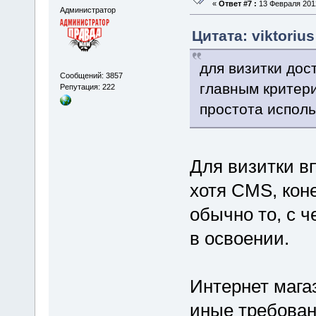
«
Ответ #7 :
13 Февраля 2012
Администратор
Цитата: viktoriu
для визитки дос
Сообщений: 3857
главным критери
Репутация: 222
простота испол
Для визитки в
хотя CMS, кон
обычно то, с ч
в освоении.
Интернет мага
иные требовани