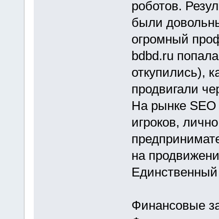
роботов. Резу
были довольн
огромный профи
bdbd.ru попала
откупились), к
продвигали че
На рынке SEO 
игроков, лично
предпринимате
на продвижение
Единственный 
Финансовые зат