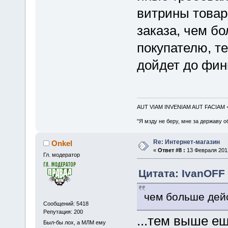
витрины товар
заказа, чем б
покупателю, те
дойдет до фин
AUT VIAM INVENIAM AUT FACIAM
"Я мзду не беру, мне за державу о
Re: Интернет-магазин
Onkel
«
Ответ #8 :
13 Февраля 2012
Гл. модератор
Цитата: IvanOFF 
чем больше дей
Сообщений: 5418
Репутация: 200
...тем выше ещ
Был-бы лох, а МЛМ ему