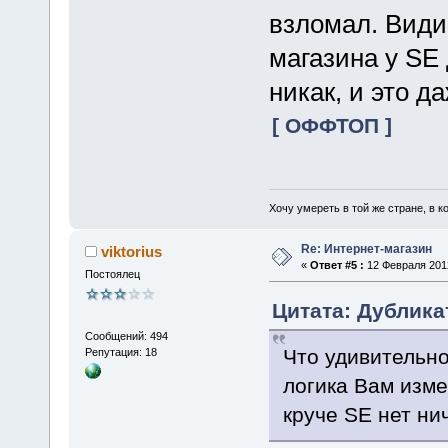
взломал. Види
магазина у SE 
никак, и это д
[ ОФФТОП ]
Хочу умереть в той же стране, в ко
Re: Интернет-магазин
viktorius
«
Ответ #5 :
12 Февраля 2012
Постоялец
Цитата: Дублика
Сообщений: 494
Что удивительно
Репутация: 18
логика Вам изме
круче SE нет нич