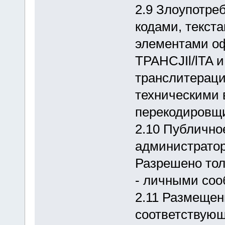
2.9 Злоупотре
кодами, текст
элементами о
TPAHCJIl/lTA 
транслитераци
техническими 
перекодировщ
2.10 Публично
администратор
Разрешено тол
- личными соо
2.11 Размещен
соответствующ