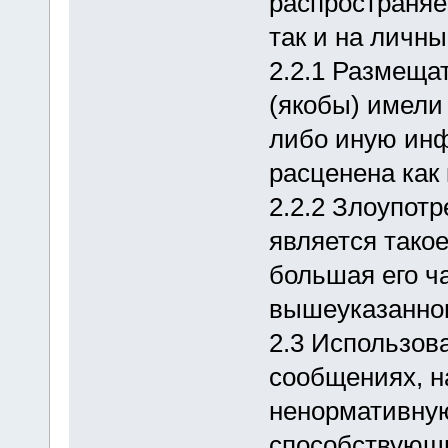
распространяе
так и на личн
2.2.1 Размеща
(якобы) имели
либо иную ин
расценена как 
2.2.2 Злоупот
является тако
большая его ч
вышеуказанног
2.3 Использов
сообщениях, н
ненормативную
способствующ