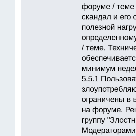
форуме / теме
скандал и его
полезной нагр
определенному
/ теме. Технич
обеспечивается
минимум недел
5.5.1 Пользов
злоупотребляю
ограничены в 
на форуме. Ре
группу "Злост
Модераторами 