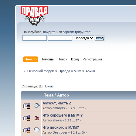
Пожалуйста,
войдите
или
зарегистрируйтесь
.
Начало
Помощь
Поиск
Вход
Регистрация
»
Основной форум
»
Правда о МЛМ
»
Архив
Страницы: [
1
]
Вниз
Тема
/
Автор
AMWAY, часть 2
Автор
amarylis
«
1
2
3
...
202
»
Что хорошего в МЛМ ?
Автор
shi-va
«
1
2
3
...
17
»
Что плохого в МЛМ?
Автор
Destroyer
«
1
2
3
...
50
»