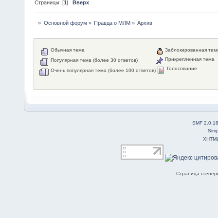
Страницы: [
1
]
Вверх
»
Основной форум
»
Правда о МЛМ
»
Архив
Обычная тема
Заблокированная тем
Прикрепленная тема
Популярная тема (более 30 ответов)
Голосование
Очень популярная тема (более 100 ответов)
SMF 2.0.1
Simp
XHTM
Страница сгенери