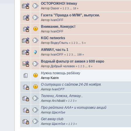
ОСТОРОЖНО! Intway
Автор
Daser
«
1
2
3
...
18
»
Газета "Правда о МЛМ", выпуски.
Автор
IvanOFF
Внимание, Конкурс!
Автор
IvanOFF
KGC networks
Автор
ВодкуГлыть
«
1
2
3
...
5
»
AMWAY, часть 1
Автор
IvanOFF
«
1
2
3
...
199
»
Водный фильтр от амвея з 600 евро
Автор
Добрый человек
«
1
2
3
...
8
»
Нужна помощь ребёнку
Автор Katrin
О ситуации с сайтом 24-26 ноября.
Автор
IvanOFF
Тюлени, Аляска, Amway...
Автор Archibald
«
1
2
3
»
Про рейтинг ААА+ и котировки акций
Автор
ЩастЪе
Get away club
Автор
ЩастЪе
«
1
2
3
»