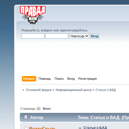
Пожалуйста,
войдите
или
зарегистрируйтесь
.
Начало
Помощь
Поиск
Вход
Регистрация
»
Основной форум
»
Информационный центр
»
Статья о БАД
Страницы: [
1
]
Вниз
Автор
Тема: Статья о БАД (Пр
Статья о БАД
ВодкуГлыть