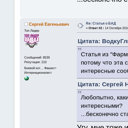
Re: Статья о БАД
Сергей Евгеньевич
«
Ответ #2 :
14 Октября 2010
Топ Лидер
Цитата: ВодкуГлы
Статья из "Фарм
Сообщений: 8539
потому что эта с
Репутация: 210
Боевой кот.... Фашист-
интересные соо
Интернационалист
Цитата: Сергей Н
Любопытно, каки
интересными?
...бесконечно с
Угу, мне тоже 