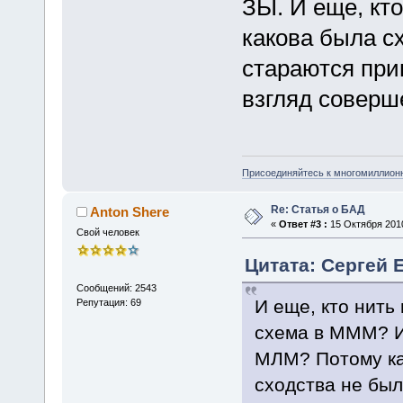
ЗЫ. И еще, кт
какова была с
стараются при
взгляд соверш
Присоединяйтесь к многомиллион
Re: Статья о БАД
Anton Shere
«
Ответ #3 :
15 Октября 2010
Свой человек
Цитата: Сергей Е
Сообщений: 2543
И еще, кто нить
Репутация: 69
схема в МММ? И 
МЛМ? Потому ка
сходства не был