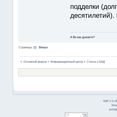
подделки (долг
десятилетий).
А Ви как думаете?
Страницы: [
1
]
Вверх
»
Основной форум
»
Информационный центр
»
Статья о БАД
SMF 2.0.1
Simp
XHTM