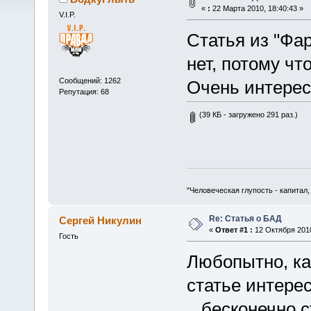
«
:
22 Марта 2010, 18:40:43 »
V.I.P.
Статья из "Фа
нет, потому чт
Сообщений: 1262
Очень интере
Репутация: 68
(39 КБ - загружено 291 раз.)
"Человеческая глупость - капитал
Re: Статья о БАД
Сергей Никулин
«
Ответ #1 :
12 Октября 2010
Гость
Любопытно, ка
статье интере
...бесконечно 