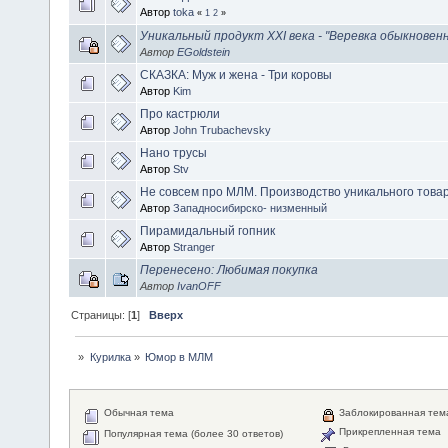
Автор
toka
«
1
2
»
Уникальный продукт XXI века - "Веревка обыкновен
Автор
EGoldstein
СКАЗКА: Муж и жена - Три коровы
Автор
Kim
Про кастрюли
Автор
John Trubachevsky
Нано трусы
Автор
Stv
Не совсем про МЛМ. Производство уникального товар
Автор
Западносибирско- низменный
Пирамидальный гопник
Автор
Stranger
Перенесено: Любимая покупка
Автор
IvanOFF
Страницы: [
1
]
Вверх
»
Курилка
»
Юмор в МЛМ
Обычная тема
Заблокированная тем
Прикрепленная тема
Популярная тема (более 30 ответов)