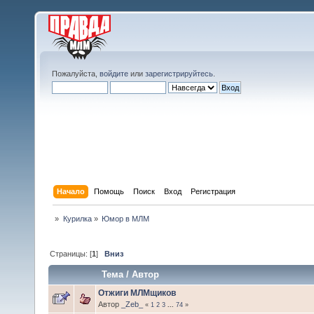
Пожалуйста,
войдите
или
зарегистрируйтесь
.
Начало
Помощь
Поиск
Вход
Регистрация
»
Курилка
»
Юмор в МЛМ
Страницы: [
1
]
Вниз
Тема
/
Автор
Отжиги МЛМщиков
Автор
_Zeb_
«
1
2
3
...
74
»