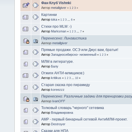
Фан Клуб Vishnki
Автор
metallgiver
«
1
2
3
»
Картинки
Автор
toka
«
1
2
3
...
6
»
Стихи про MLM :-)
Автор
Marksman
«
1
2
3
...
7
»
Перенесено: Лингвистика
Автор
metallgiver
Прямые продажи. ОСЭ или Джус вам, братья!
Автор
Западносибирско- низменный
«
1
2
3
»
МЛМ в литературе.
Автор
Балу
Отжиги АНТИ-млмщиков:)
Автор
kritikus
«
1
2
3
...
10
»
Старая сказка про пирамиду
Автор
koreezzz
Перенесено: Различные задачи для тренировки разу
Автор
IvanOFF
Толковый словарь "черного" сетевика
Автор
Владимировна
АМР - первый бинарный сетевой АнтиМЛМ-проект.
Автор
Destroyer
Сказки для НПА