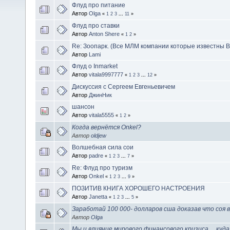
Флуд про питание
Автор
Olga
«
1
2
3
...
11
»
Флуд про ставки
Автор
Anton Shere
«
1
2
»
Re: Зоопарк. (Все МЛМ компании которые известны В
Автор
Lami
Флуд о Inmarket
Автор
vitala9997777
«
1
2
3
...
12
»
Дискуссия с Сергеем Евгеньевичем
Автор
ДжинНик
шансон
Автор
vitala5555
«
1
2
»
Когда вернётся Onkel?
Автор
oldjew
Волшебная сила сои
Автор
padre
«
1
2
3
...
7
»
Re: Флуд про туризм
Автор
Onkel
«
1
2
3
...
9
»
ПОЗИТИВ КНИГА ХОРОШЕГО НАСТРОЕНИЯ
Автор
Janetta
«
1
2
3
...
5
»
Заработай 100 000- долларов сша доказав что соя 
Автор
Olga
Мы и влияние мирового финансового кризиса ... куд