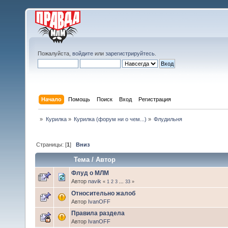
Пожалуйста,
войдите
или
зарегистрируйтесь
.
Начало
Помощь
Поиск
Вход
Регистрация
»
Курилка
»
Курилка (форум ни о чем...)
»
Флудильня
Страницы: [
1
]
Вниз
Тема
/
Автор
Флуд о МЛМ
Автор
navik
«
1
2
3
...
33
»
Относительно жалоб
Автор
IvanOFF
Правила раздела
Автор
IvanOFF