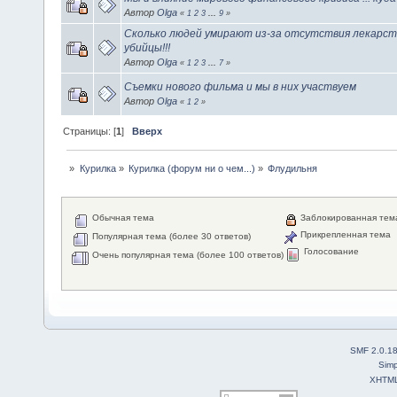
Автор
Olga
«
1
2
3
...
9
»
Сколько людей умирают из-за отсутствия лекарст
убийцы!!!
Автор
Olga
«
1
2
3
...
7
»
Съемки нового фильма и мы в них участвуем
Автор
Olga
«
1
2
»
Страницы: [
1
]
Вверх
»
Курилка
»
Курилка (форум ни о чем...)
»
Флудильня
Обычная тема
Заблокированная тем
Прикрепленная тема
Популярная тема (более 30 ответов)
Голосование
Очень популярная тема (более 100 ответов)
SMF 2.0.1
Simp
XHTM