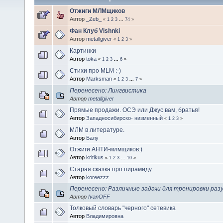
Отжиги МЛМщиков
Автор
_Zeb_
«
1
2
3
...
74
»
Фан Клуб Vishnki
Автор
metallgiver
«
1
2
3
»
Картинки
Автор
toka
«
1
2
3
...
6
»
Стихи про MLM :-)
Автор
Marksman
«
1
2
3
...
7
»
Перенесено: Лингвистика
Автор
metallgiver
Прямые продажи. ОСЭ или Джус вам, братья!
Автор
Западносибирско- низменный
«
1
2
3
»
МЛМ в литературе.
Автор
Балу
Отжиги АНТИ-млмщиков:)
Автор
kritikus
«
1
2
3
...
10
»
Старая сказка про пирамиду
Автор
koreezzz
Перенесено: Различные задачи для тренировки разу
Автор
IvanOFF
Толковый словарь "черного" сетевика
Автор
Владимировна