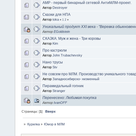
АМР - первый бинарный сетевой АнтиМЛМ-проект.
Автор
Destroyer
Сказки для НПА
Автор
toka
«
1
2
»
Уникальный продукт XXI века - "Веревка обыкновен
Автор
EGoldstein
СКАЗКА: Муж и жена - Три коровы
Автор
Kim
Про кастрюли
Автор
John Trubachevsky
Нано трусы
Автор
Stv
Не совсем про МЛМ. Производство уникального товар
Автор
Западносибирско- низменный
Пирамидальный гопник
Автор
Stranger
Перенесено: Любимая покупка
Автор
IvanOFF
Страницы: [
1
]
Вверх
»
Курилка
»
Юмор в МЛМ