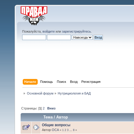
Пожалуйста,
войдите
или
зарегистрируйтесь
.
Начало
Помощь
Поиск
Вход
Регистрация
»
Основной форум
»
Нутрициология и БАД
Страницы: [
1
]
2
Вниз
Тема
/
Автор
Общие вопросы
Автор
ОСА
«
1
2
3
...
8
»