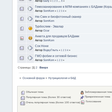
Автор
Балу
«
1
2
3
...
6
»
Гемосканирование в МЛМ-компаниях с БАДами (Корал
Автор
SomKom
«
1
2
3
4
»
Ню Скин и биофотонный сканер
Автор
SomKom
Турбослим - Эвалар
Автор
Ozar
Анкета для продавцов БАДами
Автор
SomKom
Сок Нони
Автор
ВодкуГлыть
«
1
2
3
4
»
ГМО фобии и сетевой бизнес
Автор
SomKom
«
1
2
3
»
Страницы: [
1
]
2
Вверх
»
Основной форум
»
Нутрициология и БАД
Обычная тема
Заблокированная тем
Прикрепленная тема
Популярная тема (более 30 ответов)
Голосование
Очень популярная тема (более 100 ответов)