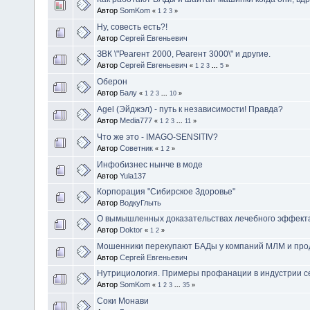
Автор
SomKom
«
1
2
3
»
Ну, совесть есть?!
Автор
Сергей Евгеньевич
ЗВК \"Реагент 2000, Реагент 3000\" и другие.
Автор
Сергей Евгеньевич
«
1
2
3
...
5
»
Оберон
Автор
Балу
«
1
2
3
...
10
»
Agel (Эйджэл) - путь к независимости! Правда?
Автор
Media777
«
1
2
3
...
11
»
Что же это - IMAGO-SENSITIV?
Автор
Советник
«
1
2
»
Инфобизнес нынче в моде
Автор
Yula137
Корпорация "Сибирское Здоровье"
Автор
ВодкуГлыть
О вымышленных доказательствах лечебного эффек
Автор
Doktor
«
1
2
»
Мошенники перекупают БАДы у компаний МЛМ и прод
Автор
Сергей Евгеньевич
Нутрициология. Примеры профанации в индустрии с
Автор
SomKom
«
1
2
3
...
35
»
Соки Монави