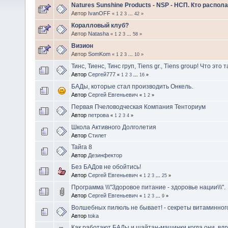
Natures Sunshine Products - NSP - НСП. Кто распо
Автор
IvanOFF
«
1
2
3
...
42
»
Коралловый клуб?
Автор
Natasha
«
1
2
3
...
58
»
Визион
Автор
SomKom
«
1
2
3
...
10
»
Тинс, Тиенс, Тинс груп, Tiens gr., Tiens group! Что это 
Автор
Сергей777
«
1
2
3
...
16
»
БАДы, которые стал производить Онкель.
Автор
Сергей Евгеньевич
«
1
2
»
Первая Пчеловодческая Компания Тенториум
Автор
петрова
«
1
2
3
4
»
Школа Активного Долголетия
Автор
Стилет
Тайга 8
Автор
Дезинфектор
Без БАДов не обойтись!
Автор
Сергей Евгеньевич
«
1
2
3
...
25
»
Программа \\\"Здоровое питание - здоровье нации\\\".
Автор
Сергей Евгеньевич
«
1
2
3
...
9
»
Волшебных пилюль не бывает! - секреты витаминног
Автор
toka
Как работают БАДы и шайтан-машинки когда они, вдр