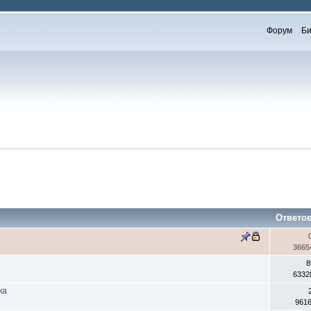
Форум
Би
Ответо
3665
8
6332
ка
961