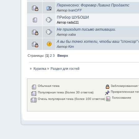
Перенесено: Форевер Ливинг Продактс
Автор
IvanOFF
ПРибор ШУБОШИ
Автор rada111
Не приходит письмо активации.
Автор xaba
А вы бы точно хотели, чтобы ваш "спонсор"
Автор
Kim
Страницы: [
1
]
2
3
Вверх
»
Курилка
»
Раздел для гостей
Обычная тема
Заблокированная 
Прикрепленная те
Популярная тема (более 30 ответов)
Голосование
Очень популярная тема (более 100 ответов)