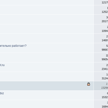
1217
1252
3
2017
1094
2
1469
вительно работает?
5
9866
1
9905
t.ru
2
2341
1
3124
1
1329
biz
1532
ь
1684