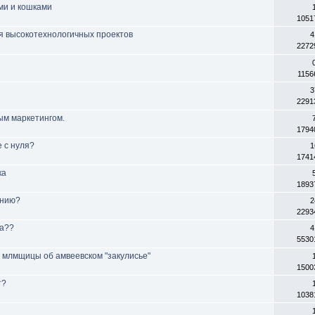
ами и кошками
1051
ля высокотехнологичных проектов
4
2272
1156
3
2291
ым маркетингом.
1794
 с нуля?
1
1741
ка
1893
анию?
2
2293
га??
4
5530
аз млмщицы об амвеевском "закулисье"
1500
т?
1038