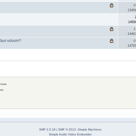
0
1345
1455
1
1446
 был идиот?
0
1475
тема
ма
SMF 2.0.18
|
SMF © 2013
,
Simple Machines
Simple Audio Video Embedder