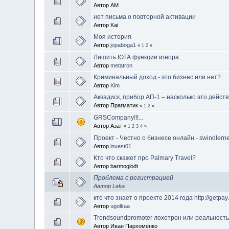
Автор AM
нет письма о повторной активации
Автор Kai
Моя история
Автор
jopaboga1
«
1
2
»
Лишить ЮТА функции игнора.
Автор
metatron
Криминальный доход - это бизнес или нет?
Автор
Kim
Аквадиск, прибор АП-1 – насколько это дейст
Автор Прагматик
«
1
2
»
GRSCompany!!!...
Автор Азат
«
1
2
3
4
»
Проект - Честно о бизнесе онлайн - swindlerne
Автор
invest01
Кто что скажет про Palmary Travel?
Автор barmoglodt
Проблема с регистрацией
Автор Leka
кто что знает о проекте 2014 года http://getpay.
Автор
ugolkaa
Trendsoundpromoter лохотрон или реальност
Автор Иван Пархоменко