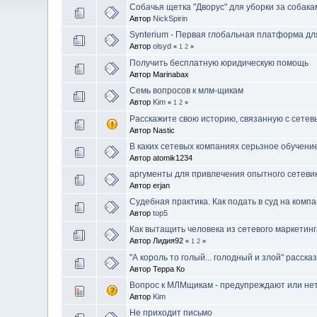
Собачья щетка "Дворус" для уборки за собак
Автор
NickSpirin
Synterium - Первая глобальная платформа д
Автор
olsyd
«
1
2
»
Получить бесплатную юридическую помощь
Автор Marinabax
Семь вопросов к млм-щикам
Автор
Kim
«
1
2
»
Расскажите свою историю, связанную с сетев
Автор Nastic
В каких сетевых компаниях серьзное обучение
Автор atomik1234
аргументы для привлечения опытного сетеви
Автор erjan
Судебная практика. Как подать в суд на комп
Автор
top5
Как вытащить человека из сетевого маркетин
Автор Лидия92
«
1
2
»
"А король то голый... голодный и злой" расск
Автор Терра Ко
Вопрос к МЛМщикам - предупреждают или не
Автор
Kim
Не приходит письмо