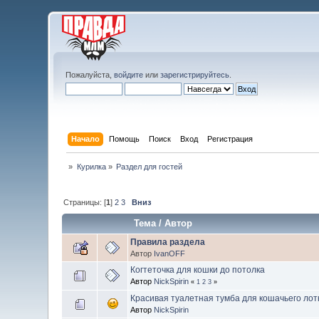
Пожалуйста,
войдите
или
зарегистрируйтесь
.
Начало
Помощь
Поиск
Вход
Регистрация
»
Курилка
»
Раздел для гостей
Страницы: [
1
]
2
3
Вниз
Тема
/
Автор
Правила раздела
Автор
IvanOFF
Когтеточка для кошки до потолка
Автор
NickSpirin
«
1
2
3
»
Красивая туалетная тумба для кошачьего лот
Автор
NickSpirin