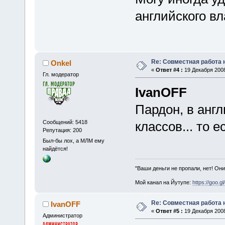
английского в
Re: Совместная работа
Onkel
«
Ответ #4 :
19 Декабря 2008
Гл. модератор
IvanOFF
Пардон, в англ
Сообщений: 5418
классов... то е
Репутация: 200
Был-бы лох, а МЛМ ему
найдётся!
"Ваши деньги не пропали, нет! Они
Мой канал на Йутупе:
https://goo.g
Re: Совместная работа
IvanOFF
«
Ответ #5 :
19 Декабря 2008
Администратор