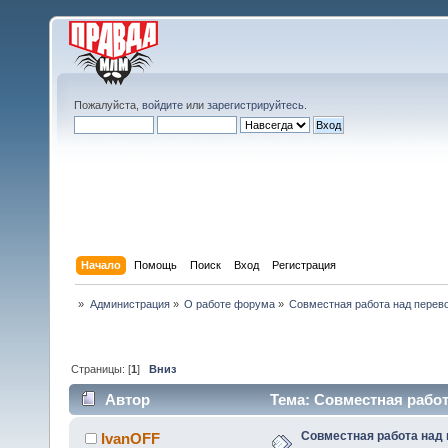
Пожалуйста,
войдите
или
зарегистрируйтесь
.
Начало
Помощь
Поиск
Вход
Регистрация
»
Администрация
»
О работе форума
»
Совместная работа над перев
Страницы: [
1
]
Вниз
Автор
Тема: Совместная работ
Совместная работа над
IvanOFF