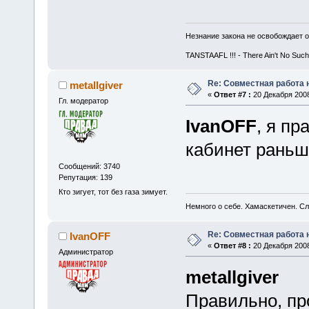
Незнание закона не освобождает о
TANSTAAFL !!! - There Ain't No Such
Re: Совместная работа
metallgiver
«
Ответ #7 :
20 Декабря 2008
Гл. модератор
IvanOFF
, я п
кабинет раньш
Сообщений: 3740
Репутация: 139
Кто зигует, тот без газа зимует.
Немного о себе. Хамаскетичен. С
Re: Совместная работа
IvanOFF
«
Ответ #8 :
20 Декабря 2008
Администратор
metallgiver
Правильно, пр