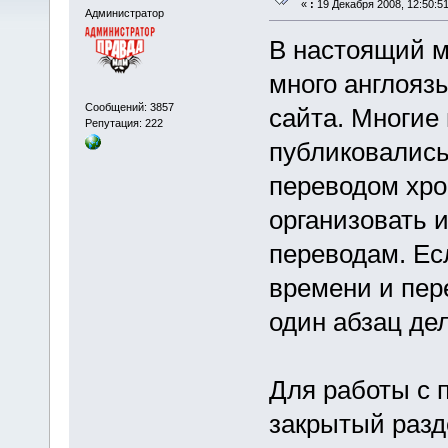
«
:
19 Декабря 2008, 12:50:51
Администратор
В настоящий м
много англояз
Сообщений: 3857
сайта. Многие 
Репутация: 222
публиковались
переводом хро
организовать 
переводам. Ес
времени и пер
один абзац де
Для работы с 
закрытый раз