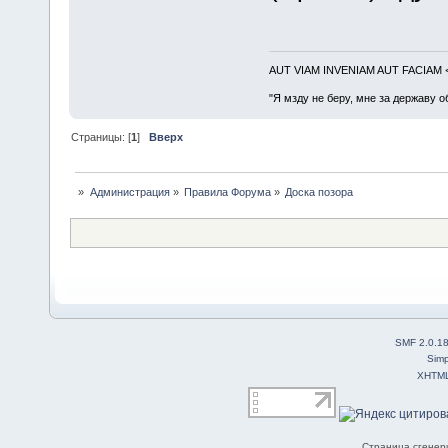
AUT VIAM INVENIAM AUT FACIAM
"Я мзду не беру, мне за державу о
Страницы: [
1
]
Вверх
»
Администрация
»
Правила Форума
»
Доска позора
SMF 2.0.1
Simp
XHTM
Страница сгенери