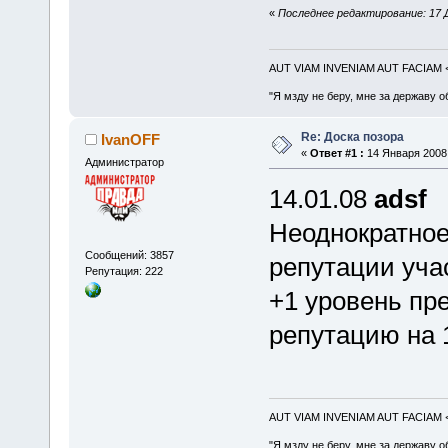
«
Последнее редактирование: 17 Д
AUT VIAM INVENIAM AUT FACIAM
"Я мзду не беру, мне за державу о
Re: Доска позора
IvanOFF
«
Ответ #1 :
14 Января 2008,
Администратор
14.01.08
adsf
Неоднократное
Сообщений: 3857
репутации уча
Репутация: 222
+1 уровень пр
репутацию на 
AUT VIAM INVENIAM AUT FACIAM
"Я мзду не беру, мне за державу о