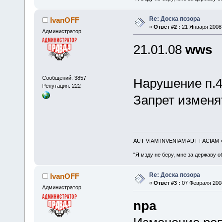
Re: Доска позора
IvanOFF
«
Ответ #2 :
21 Января 2008,
Администратор
21.01.08
wws
Сообщений: 3857
Нарушение п.4
Репутация: 222
Запрет изменя
AUT VIAM INVENIAM AUT FACIAM
"Я мзду не беру, мне за державу о
Re: Доска позора
IvanOFF
«
Ответ #3 :
07 Февраля 2008
Администратор
npa