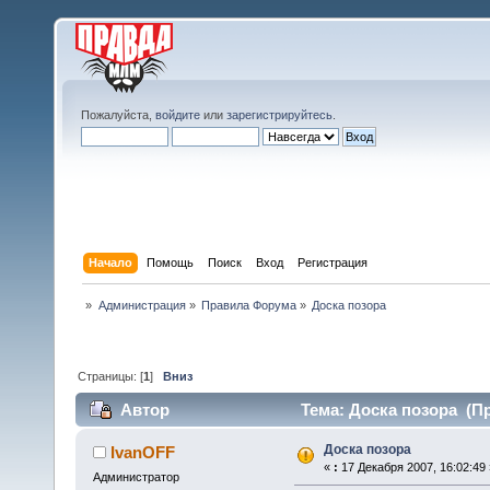
Пожалуйста,
войдите
или
зарегистрируйтесь
.
Начало
Помощь
Поиск
Вход
Регистрация
»
Администрация
»
Правила Форума
»
Доска позора
Страницы: [
1
]
Вниз
Автор
Тема: Доска позора (Пр
Доска позора
IvanOFF
«
:
17 Декабря 2007, 16:02:49 
Администратор