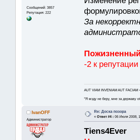
Изменение реп
Сообщений: 3857
формулировко
Репутация: 222
За некорректн
администрато
Пожизненный
-2 к репутации
AUT VIAM INVENIAM AUT FACIAM
"Я мзду не беру, мне за державу о
Re: Доска позора
IvanOFF
«
Ответ #4 :
06 Июля 2008, 1
Администратор
Tiens4Ever