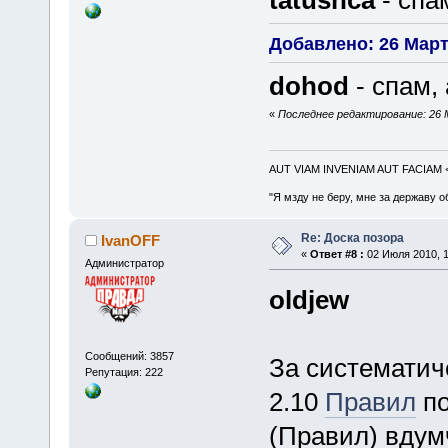
tatushca
- спа
Добавлено: 26 Марта
dohod
- спам, 
«
Последнее редактирование: 26 
AUT VIAM INVENIAM AUT FACIAM
"Я мзду не беру, мне за державу о
Re: Доска позора
IvanOFF
«
Ответ #8 :
02 Июля 2010, 1
Администратор
oldjew
Сообщений: 3857
За систематиче
Репутация: 222
2.10
Правил
по
(Правил) вдум