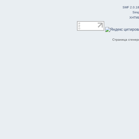
SMF 2.0.1
Simp
XHTM
Страница сгенери