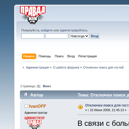
Пожалуйста,
войдите
или
зарегистрируйтесь
.
Начало
Помощь
Поиск
Вход
Регистрация
»
Администрация
»
О работе форума
»
Отключен поиск для гостей
Страницы: [
1
]
Вниз
Автор
Тема: Отключен поиск д
Отключен поиск для гост
IvanOFF
«
:
15 Июня 2009, 21:45:13 »
Администратор
В связи с бол