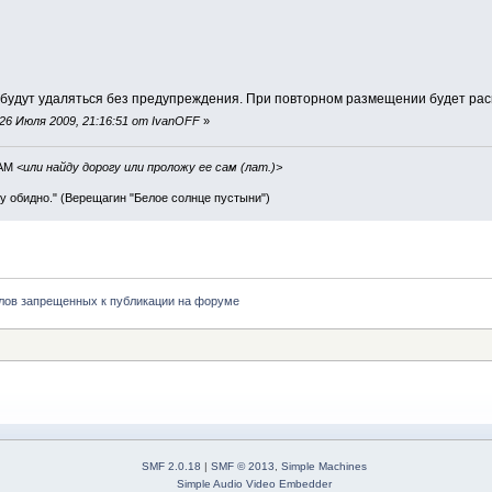
будут удаляться без предупреждения. При повторном размещении будет расц
26 Июля 2009, 21:16:51 от IvanOFF
»
IAM
<или найду дорогу или проложу ее сам (лат.)>
ву обидно." (Верещагин "Белое солнце пустыни")
лов запрещенных к публикации на форуме
SMF 2.0.18
|
SMF © 2013
,
Simple Machines
Simple Audio Video Embedder