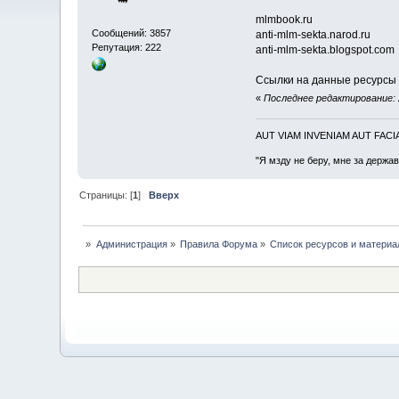
mlmbооk.ru
Сообщений: 3857
аnti-mlm-sеktа.narоd.ru
Репутация: 222
аnti-mlm-sеktа.blоgspоt.cоm
Ссылки на данные ресурсы 
«
Последнее редактирование: 
AUT VIAM INVENIAM AUT FAC
"Я мзду не беру, мне за держа
Страницы: [
1
]
Вверх
»
Администрация
»
Правила Форума
»
Список ресурсов и материа