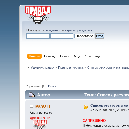
Пожалуйста,
войдите
или
зарегистрируйтесь
.
Начало
Помощь
Поиск
Вход
Регистрация
»
Администрация
»
Правила Форума
»
Список ресурсов и материа
Страницы: [
1
]
Вниз
Автор
Тема: Список ресурс
Список ресурсов и м
IvanOFF
«
:
22 Июля 2009, 20:09:22
Администратор
ЗАПРЕЩЕНО
Публиковать ссылки, в том