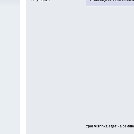
Оленеводы анти совсем наглы
Ура!
Vishnka
едет на семин