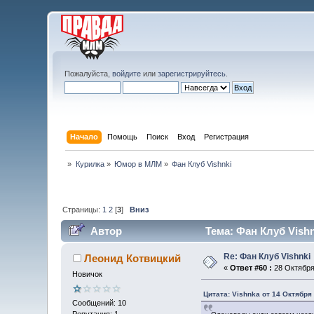
Пожалуйста,
войдите
или
зарегистрируйтесь
.
Начало
Помощь
Поиск
Вход
Регистрация
»
Курилка
»
Юмор в МЛМ
»
Фан Клуб Vishnki
Страницы:
1
2
[
3
]
Вниз
Автор
Тема: Фан Клуб Vishn
Re: Фан Клуб Vishnki
Леонид Котвицкий
«
Ответ #60 :
28 Октября 
Новичок
Цитата: Vishnka от 14 Октября 
Сообщений: 10
Репутация: 1