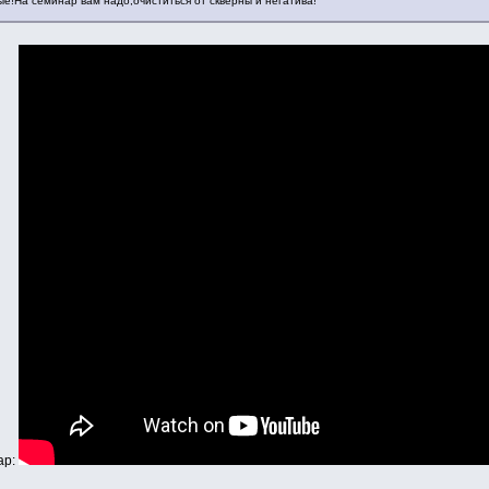
е!На семинар вам надо,очиститься от скверны и негатива!
ар: