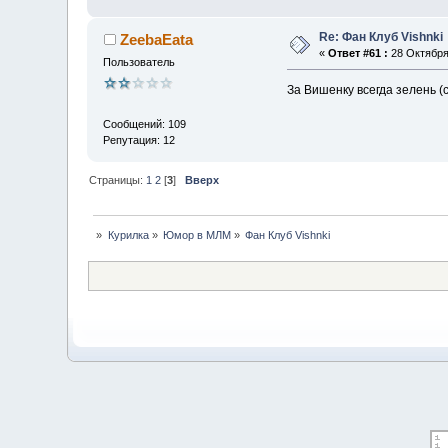
Re: Фан Клуб Vishnki
ZeebaEata
«
Ответ #61 :
28 Октября 
Пользователь
За Вишенку всегда зелень (
Сообщений: 109
Репутация: 12
Страницы:
1
2
[
3
]
Вверх
»
Курилка
»
Юмор в МЛМ
»
Фан Клуб Vishnki