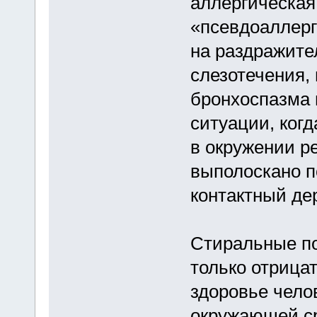
аллергическая
«псевдоаллерги
на раздражите
слезотечения, 
бронхоспазма 
ситуации, когд
в окружении ре
выполоскано п
контактный де
Стиральные по
только отрица
здоровье чело
окружающей ср