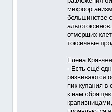
разложения би
микроорганизм
большинстве с
альготоксинов
отмерших клет
токсичные про
Елена Кравчен
- Есть ещё од
развиваются ос
пик купания в 
к нам обращаю
крапивницами,
проявляются в