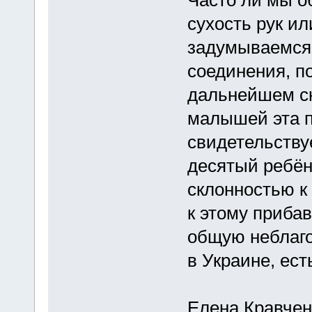
Часто ли мы о
сухость рук и
задумываемся 
соединения, по
дальнейшем ск
малышей эта п
свидетельству
десятый ребён
склонностью к
к этому приба
общую неблаго
в Украине, есть
Елена Кравчен