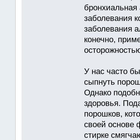
бронхиальная 
заболевания к
заболевания ал
конечно, прим
осторожностью
У нас часто б
сыпнуть порош
Однако подобн
здоровья. По
порошков, кот
своей основе 
стирке смягча