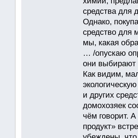
химии, предла
средства для 
Однако, покуп
средство для 
мы, какая обр
… /опускаю оп
они выбирают 
Как видим, ма
экологическую
и других сред
домохозяек сос
чём говорит. А
продукт» встре
убеждены, что 