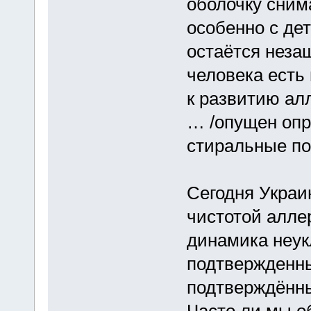
оболочку сним
особенно с дет
остаётся незащ
человека есть
к развитию алл
… /опущен опр
стиральные по
Сегодня Украин
чистотой алле
динамика неук
подтвержденны
подтверждённ