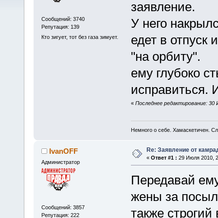
заявление.
Сообщений: 3740
У него накрыл
Репутация: 139
едет в отпуск 
Кто зигует, тот без газа зимует.
"на орбиту".
ему глубоко ст
исправиться. 
«
Последнее редактирование: 30 Ию
Немного о себе. Хамаскетичен. С
Re: Заявление от камра
IvanOFF
«
Ответ #1 :
29 Июля 2010, 2
Администратор
Передавай ему
жены за посыл
Сообщений: 3857
также строгий 
Репутация: 222