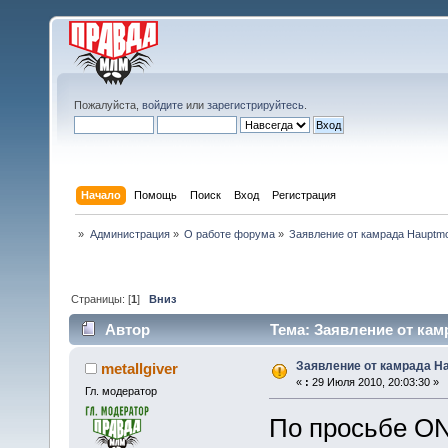
Пожалуйста,
войдите
или
зарегистрируйтесь
.
Начало
Помощь
Поиск
Вход
Регистрация
»
Администрация
»
О работе форума
»
Заявление от камрада Hauptmod
Страницы: [
1
]
Вниз
Автор
Тема: Заявление от камр
Заявление от камрада Ha
metallgiver
«
:
29 Июля 2010, 20:03:30 »
Гл. модератор
По просьбе O