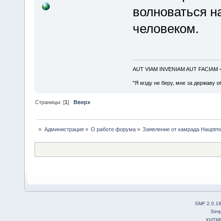
волноваться н
человеком.
AUT VIAM INVENIAM AUT FACIAM
"Я мзду не беру, мне за державу о
Страницы: [
1
]
Вверх
»
Администрация
»
О работе форума
»
Заявление от камрада Hauptmod
SMF 2.0.1
Simp
XHTM