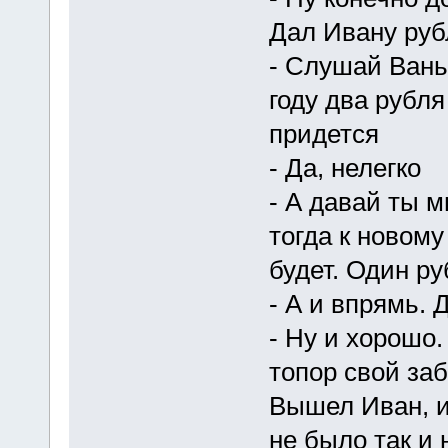
Дал Ивану рубл
- Слушай Вань,
году два рубля
придется
- Да, нелегко
- А давай ты м
тогда к новому
будет. Один ру
- А и впрямь. 
- Ну и хорошо.
топор свой за
Вышел Иван, и 
не было так и 