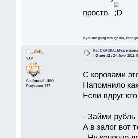
просто.
If you are going through hell, keep goi
Re: СКАЗКА: Муж и жена
_Zeb_
«
Ответ #2 :
24 Июня 2011, 0
V.I.P.
С коровами эт
Сообщений: 1590
Напомнило как
Репутация: 157
Если вдруг кто
- Займи рубль 
А в залог вот 
- Ну конечно д