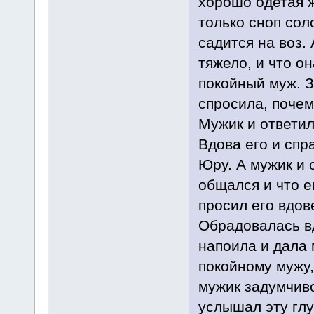
хорошо одетая ж
только сноп сол
садится на воз.
тяжело, и что он
покойный муж. 
спросила, почем
Мужик и ответил:
Вдова его и спр
Юру. А мужик и 
общался и что е
просил его вдове
Обрадовалась вд
напоила и дала
покойному мужу,
мужик задумчиво
услышал эту глу