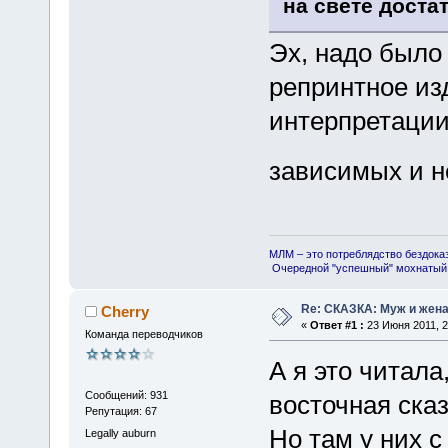
на свете доста
Эх, надо было 
репринтное из
интерпретации
зависимых и 
МЛМ – это потреблядство бездока
Очередной "успешный" мохнатый 
Re: СКАЗКА: Муж и жена
Cherry
«
Ответ #1 :
23 Июня 2011, 2
Команда переводчиков
А я это читала
Сообщений: 931
восточная сказ
Репутация: 67
Но там у них 
Legally auburn