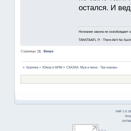
остался. И вед
Незнание закона не освобождает о
TANSTAAFL !!! - There Ain't No Such
Страницы: [
1
]
Вверх
»
Курилка
»
Юмор в МЛМ
»
СКАЗКА: Муж и жена - Три коровы
SMF 2.0.1
Simp
XHTM