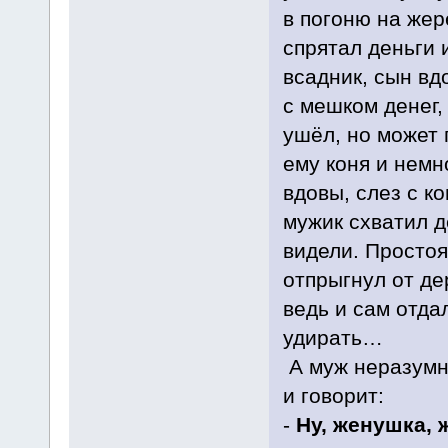
в погоню на жер
спрятал деньги 
всадник, сын вд
с мешком денег, 
ушёл, но может 
ему коня и немн
вдовы, слез с к
мужик схватил д
видели. Простоя
отпрыгнул от де
ведь и сам отда
удирать…
А муж неразумн
и говорит:
-
Ну, женушка, 