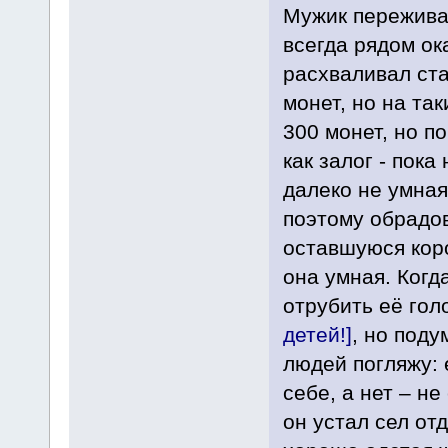
Мужик переживал
всегда рядом ок
расхваливал ста
монет, но на та
300 монет, но п
как залог - пок
далеко не умная
поэтому обрадов
оставшуюся коро
она умная. Когд
отрубить её гол
детей!]
, но поду
людей погляжу: 
себе, а нет – н
он устал сел от