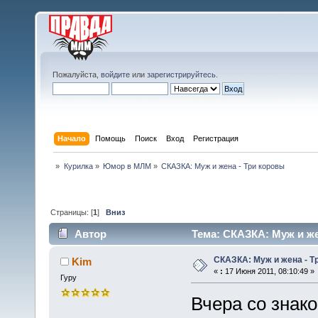
Пожалуйста,
войдите
или
зарегистрируйтесь
.
Начало
Помощь
Поиск
Вход
Регистрация
»
Курилка
»
Юмор в МЛМ
»
СКАЗКА: Муж и жена - Три коровы
Страницы: [
1
]
Вниз
Автор
Тема: СКАЗКА: Муж и же
СКАЗКА: Муж и жена - Т
Kim
«
:
17 Июня 2011, 08:10:49 »
Гуру
Вчера со знак