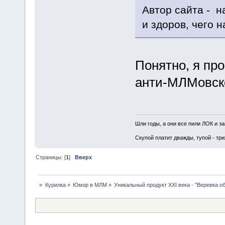
Автор сайта - н
и здоров, чего 
Понятно, я про
анти-МЛМовско
Шли годы, а они все пили ЛОК и з
Скупой платит дважды, тупой - три
Страницы: [
1
]
Вверх
»
Курилка
»
Юмор в МЛМ
»
Уникальный продукт XXI века - "Веревка о