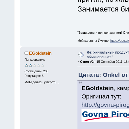
Занимается би
"Ваши деньги не пропали, нет! Они
Мой канал на Йутупе:
https://goo.g
Re: Уникальный продукт 
EGoldstein
обыкновенная"
Пользователь
«
Ответ #2 :
15 Сентября 2011, 16:
Сообщений: 230
Цитата: Onkel от
Репутация: 6
МЛМ должен умереть...
EGoldstein
, кам
Оригинал тут:
http://govna-pirog