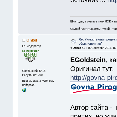
Шли годы, а они все пили ЛОК и з
Скупой платит дважды, тупой - три
Re: Уникальный продукт 
Onkel
обыкновенная"
Гл. модератор
«
Ответ #1 :
15 Сентября 2011, 16:
EGoldstein
, к
Оригинал тут:
Сообщений: 5418
Репутация: 200
http://govna-pir
Был-бы лох, а МЛМ ему
найдётся!
Автор сайта - 
притих, но жив