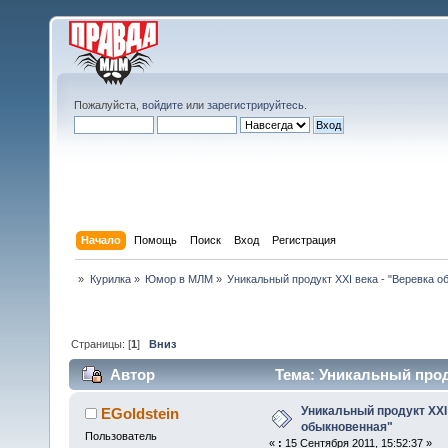
Пожалуйста,
войдите
или
зарегистрируйтесь
.
Начало
Помощь
Поиск
Вход
Регистрация
»
Курилка
»
Юмор в МЛМ
»
Уникальный продукт XXI века - "Веревка о
Страницы: [
1
]
Вниз
Автор
Тема: Уникальный прод
раз)
Уникальный продукт XXI 
EGoldstein
обыкновенная"
Пользователь
«
:
15 Сентября 2011, 15:52:37 »