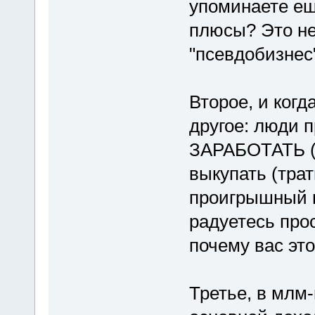
упоминаете ещ
плюсы? Это не 
"псевдобизнес
Второе, и когд
другое: люди 
ЗАРАБОТАТЬ (
выкупать (трат
проигрышный в
радуетесь про
почему вас это
Третье, в млм-