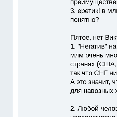
преимуществе
3. еретик! в м
понятно?
Пятое, нет Вик
1. "Негатив" н
млм очень мно
странах (США, 
так что СНГ ни
А это значит, 
для навозных 
2. Любой челов