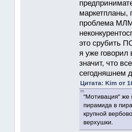
предпринимате
маркетпланы, 
проблема МЛМ 
неконкурентос
это срубить П
я уже говорил в
значит, что в
сегодняшнем д
Цитата: Kim от 1
"Мотивация" же 
пирамида в пира
крупной вербово
верхушки.