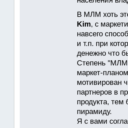
В МЛМ хоть эт
Kim
, с маркет
навсего спосо
и т.п. при кот
денежно что б
Степень "МЛМн
маркет-планом
мотивирован ч
партнеров в п
продукта, тем
пирамиду.
Я с вами согл