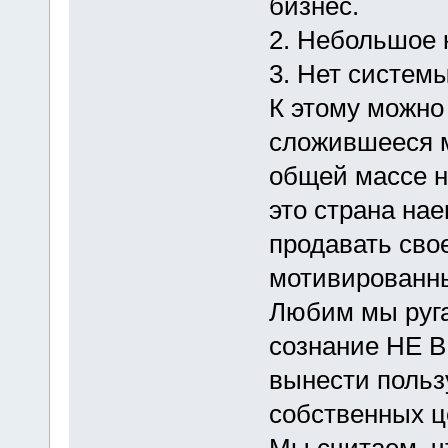
бизнес.
2. Небольшое 
3. Нет систем
К этому можно
сложившееся м
общей массе на
это страна нае
продавать сво
мотивированн
Любим мы ругат
сознание НЕ В
вынести пользу
собственных ц
Мы считаем, ч