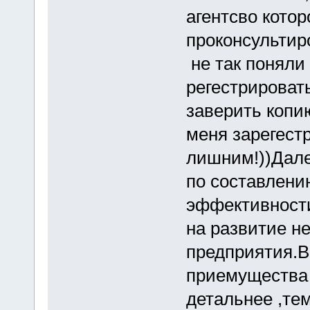
агентсво котор
проконсультир
не так поняли
регестрироват
заверить копи
меня зарегест
лишним!))Дале
по составлени
эффективности
на развитие н
предприятия.В
приемущества
детальнее ,те