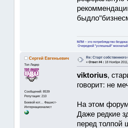
рекоммендаци
быдло"бизнесм
МЛМ – это потреблядство бездока
Очередной "успешный" мохнатый 
Re: Старт собственного
Сергей Евгеньевич
«
Ответ #4 :
18 Ноября 2011,
Топ Лидер
viktorius
, ста
говорит: не ме
Сообщений: 8539
Репутация: 210
На этом форум
Боевой кот.... Фашист-
Интернационалист
Даже редкие з
перед толпой 