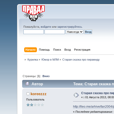
Пожалуйста,
войдите
или
зарегистрируйтесь
.
Начало
Помощь
Поиск
Вход
Регистрация
»
Курилка
»
Юмор в МЛМ
»
Старая сказка про пирамиду
Страницы: [
1
]
Вниз
Автор
Тема: Старая сказка 
Старая сказка про п
koreezzz
«
:
01 Августа 2013, 08:00
Пользователь
http://lleo.me/arhive/fan2004
«
Последнее редактирование: 