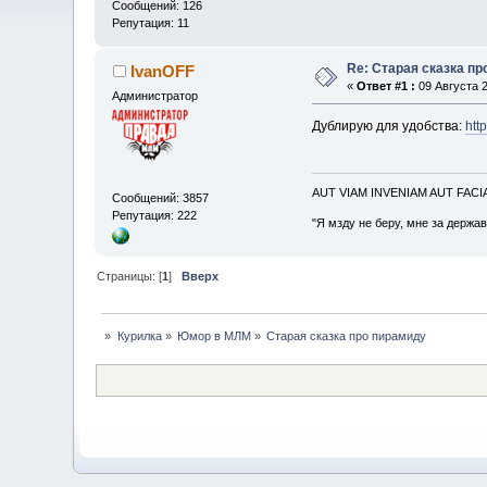
Сообщений: 126
Репутация: 11
Re: Старая сказка п
IvanOFF
«
Ответ #1 :
09 Августа 2
Администратор
Дублирую для удобства:
htt
AUT VIAM INVENIAM AUT FAC
Сообщений: 3857
Репутация: 222
"Я мзду не беру, мне за держа
Страницы: [
1
]
Вверх
»
Курилка
»
Юмор в МЛМ
»
Старая сказка про пирамиду