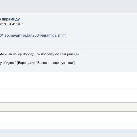
ро пирамиду
013, 01:41:34 »
p://lleo.me/arhive/fan2004/piramida.shtml
IAM
<или найду дорогу или проложу ее сам (лат.)>
ву обидно." (Верещагин "Белое солнце пустыни")