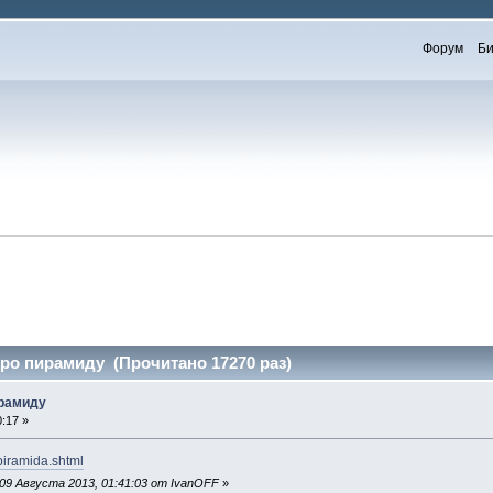
Форум
Би
про пирамиду (Прочитано 17270 раз)
ирамиду
:17 »
/piramida.shtml
09 Августа 2013, 01:41:03 от IvanOFF
»