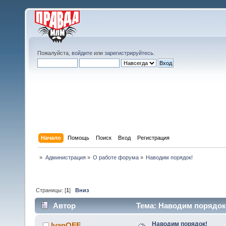
Пожалуйста,
войдите
или
зарегистрируйтесь
.
Начало
Помощь
Поиск
Вход
Регистрация
»
Администрация
»
О работе форума
»
Наводим порядок!
Страницы: [
1
]
Вниз
Автор
Тема: Наводим порядок!
Наводим порядок!
IvanOFF