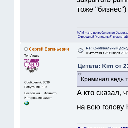
тоже "бизнес")
МЛМ – это потреблядство бездока
Очередной "успешный" мохнатый 
Re: Криминальный доход
Сергей Евгеньевич
«
Ответ #9 :
23 Января 2017,
Топ Лидер
Цитата: Kim от 2
Криминал ведь т
Сообщений: 8539
Репутация: 210
А кто сказал, 
Боевой кот.... Фашист-
Интернационалист
на всю голову