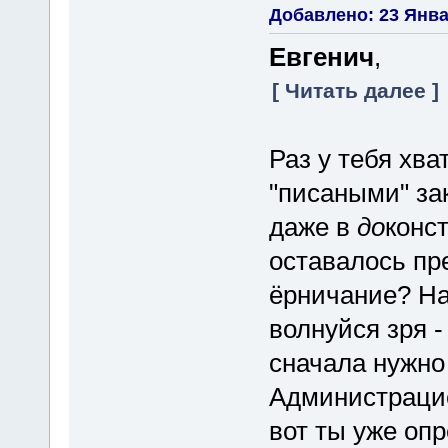
Добавлено: 23 Январ
Евгенич
,
[ Читать далее ]
Раз у тебя хв
"писаными" зак
даже в
до
конс
оставалось пр
ёрничание? На
волнуйся зря -
сначала нужно 
Администрацией
вот ты уже оп