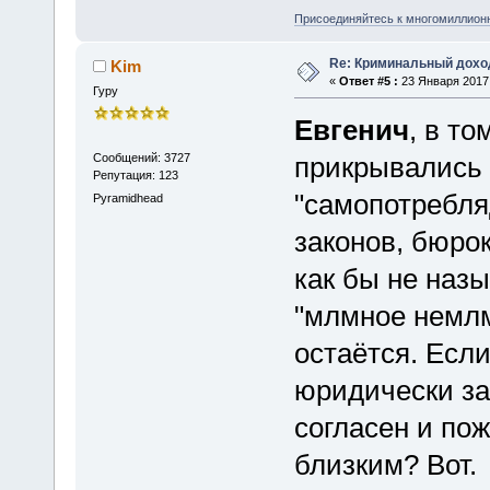
Присоединяйтесь к многомиллион
Re: Криминальный доход
Kim
«
Ответ #5 :
23 Января 2017,
Гуру
Евгенич
, в то
Сообщений: 3727
прикрывались 
Репутация: 123
"самопотребля
Pyramidhead
законов, бюрок
как бы не назы
"млмное немлм
остаётся. Если
юридически за
согласен и по
близким? Вот.