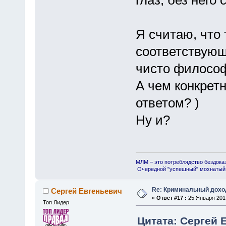
глаз, без него
Я считаю, что 
соответствующ
чисто философ
А чем конкретн
ответом? )
Ну и?
МЛМ – это потреблядство бездока
Очередной "успешный" мохнатый 
Re: Криминальный доход
Сергей Евгеньевич
«
Ответ #17 :
25 Января 2017
Топ Лидер
Цитата: Сергей Е