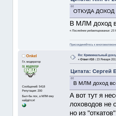
ОТКУДА ДОХОД
В МЛМ доход в
«
Последнее редактирование: 23 Я
Присоединяйтесь к многомиллион
Re: Криминальный доход
Onkel
«
Ответ #10 :
23 Января 2017
Гл. модератор
Цитата: Сергей Е
В МЛМ доход все
Сообщений: 5418
Репутация: 200
А вот тут я не
Был-бы лох, а МЛМ ему
найдётся!
лоховодов не 
но из "откатов