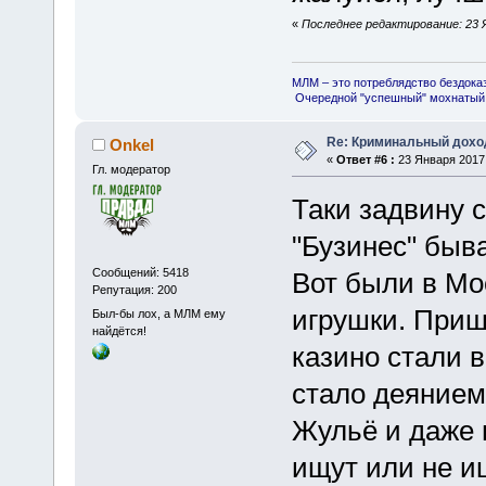
«
Последнее редактирование: 23 Я
МЛМ – это потреблядство бездока
Очередной "успешный" мохнатый 
Re: Криминальный доход
Onkel
«
Ответ #6 :
23 Января 2017,
Гл. модератор
Таки задвину с
"Бузинес" быв
Сообщений: 5418
Вот были в Мо
Репутация: 200
игрушки. Приш
Был-бы лох, а МЛМ ему
найдётся!
казино стали в
стало деянием
Жульё и даже 
ищут или не и