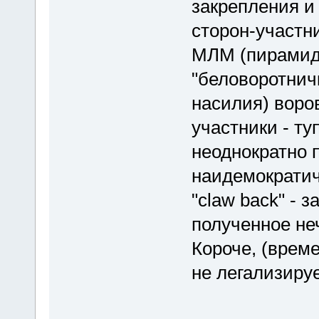
закрепления и
сторон-участни
МЛМ (пирамидн
"беловоротнич
насилия) воро
участники - т
неоднократно 
наидемократи
"claw back" - 
полученное не
Короче, (време
не легализиру