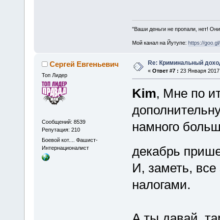
"Ваши деньги не пропали, нет! Они
Мой канал на Йутупе:
https://goo.g
Re: Криминальный доход
Сергей Евгеньевич
«
Ответ #7 :
23 Января 2017,
Топ Лидер
Kim
, Мне по и
дополнительн
Сообщений: 8539
намного больше
Репутация: 210
Боевой кот.... Фашист-
декабрь пришел
Интернационалист
И, заметь, все
налогами.
А ты давай, та