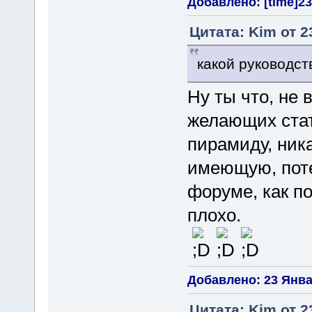
Добавлено: [time]23
Цитата: Kim от 2
какой руководс
Ну ты что, не
желающих стат
пирамиду, ник
имеющую, поте
форуме, как п
плохо.
Добавлено: 23 Январ
Цитата: Kim от 2