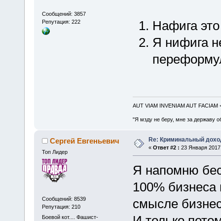
Сообщений: 3857
Нафига это
Репутация: 222
Я нифига н
переформу
AUT VIAM INVENIAM AUT FACIAM
"Я мзду не беру, мне за державу о
Re: Криминальный доход
Сергей Евгеньевич
«
Ответ #2 :
23 Января 2017,
Топ Лидер
Я напомню бес
100% бизнеса 
Сообщений: 8539
смысле бизнес 
Репутация: 210
И только пото
Боевой кот.... Фашист-