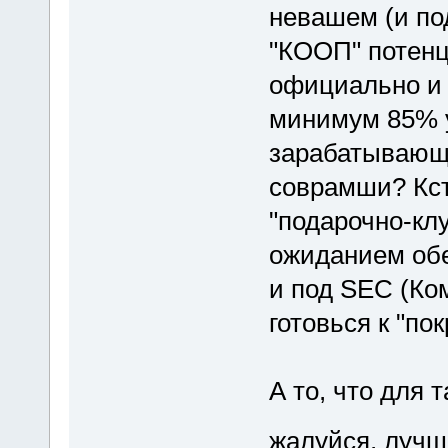
невашем (и по
"КООП" потенц
официально и
минимум 85% у
зарабатывающ
соврамши? Кс
"подарочно-клу
ожиданием обе
и под SEC (Ко
готовься к "по
А то, что для т
жалуйся, лучш