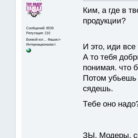
Ким, а где в т
продукции?
Сообщений: 8539
Репутация: 210
Боевой кот.... Фашист-
И это, иди все
Интернационалист
А то тебя доб
понимая. что б
Потом убьешь 
сядешь.
Тебе оно надо
ЗЫ. Модеры, с