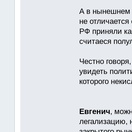
А в нынешнем
не отличается
РФ приняли как
считаеся полу
Честно говоря
увидеть полит
которого неки
Евгенич
, мож
легализацию, 
закрытого рынк