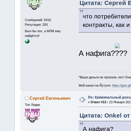
Цитата: Сергей Е
что потребители
Сообщений: 5418
контракты, как 
Репутация: 200
Был-бы лох, а МЛМ ему
найдётся!
А нафига?
"Ваши деньги не пропали, нет! Они
Мой канал на Йутупе:
https://goo.g
Re: Криминальный доход
Сергей Евгеньевич
«
Ответ #13 :
23 Января 2017
Топ Лидер
Цитата: Onkel от
А нафига?