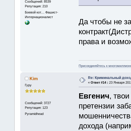
Сообщений: 8539
Репутация: 210
Боевой кот.... Фашист-
Интернационалист
Да чтобы не з
контракт(Дист
права и возмо
Присоединяйтесь к многомиллион
Re: Криминальный доход
Kim
«
Ответ #14 :
23 Января 2017
Гуру
Евгенич
, тво
Сообщений: 3727
претензии заба
Репутация: 123
мошенничества 
Pyramidhead
дохода (напри