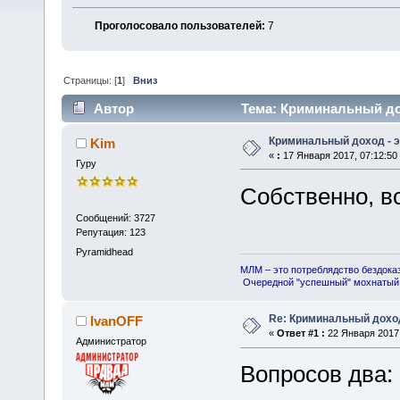
Проголосовало пользователей:
7
Страницы: [
1
]
Вниз
Автор
Тема: Криминальный дох
Криминальный доход - э
Kim
«
:
17 Января 2017, 07:12:50
Гуру
Собственно, в
Сообщений: 3727
Репутация: 123
Pyramidhead
МЛМ – это потреблядство бездока
Очередной "успешный" мохнатый 
Re: Криминальный доход
IvanOFF
«
Ответ #1 :
22 Января 2017,
Администратор
Вопросов два: