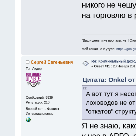
никого не чеш
на торговлю в 
"Ваши деньги не пропали, нет! Они
Мой канал на Йутупе:
https://goo.g
Re: Криминальный доход
Сергей Евгеньевич
«
Ответ #11 :
23 Января 2017
Топ Лидер
Цитата: Onkel от
А вот тут я нес
Сообщений: 8539
лоховодов не от
Репутация: 210
Боевой кот.... Фашист-
"откатов" структ
Интернационалист
Я не знаю, ка