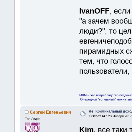
IvanOFF
, есл
"а зачем вообщ
люди?", то це
евгеничеподоб
пирамидных сх
тем, что голос
пользователи, 
МЛМ – это потреблядство бездока
Очередной "успешный" мохнатый 
Re: Криминальный доход
Сергей Евгеньевич
«
Ответ #4 :
23 Января 2017,
Топ Лидер
Kim
, все таки