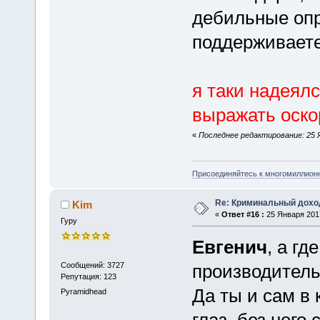
дебильные оп
поддерживает
я таки надеялс
выражать оскор
«
Последнее редактирование: 25 Я
Присоединяйтесь к многомиллион
Re: Криминальный доход
Kim
«
Ответ #16 :
25 Января 2017
Гуру
Евгенич
, а г
Сообщений: 3727
производитель
Репутация: 123
Да ты и сам в 
Pyramidhead