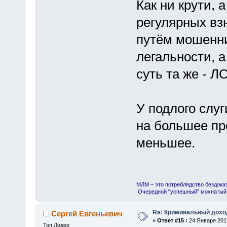
Как ни крути, 
регулярных вз
путём мошенни
легальности, а
суть та же - 
У подлого слуг
на большее пр
меньшее.
МЛМ – это потреблядство бездока
Очередной "успешный" мохнатый 
Re: Криминальный доход
Сергей Евгеньевич
«
Ответ #15 :
24 Января 2017
Топ Лидер