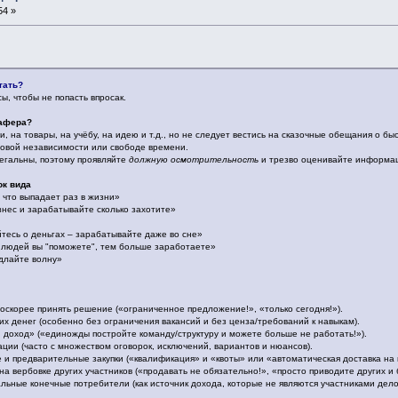
54 »
тать?
ы, чтобы не попасть впросак.
 афера?
и, на товары, на учёбу, на идею и т.д., но не следует вестись на сказочные обещания о б
овой независимости или свободе времени.
гальны, поэтому проявляйте
должную осмотрительность
и трезво оценивайте информа
ок вида
что выпадает раз в жизни»
нес и зарабатывайте сколько захотите»
тесь о деньгах – зарабатывайте даже во сне»
 людей вы "поможете", тем больше заработаете»
длайте волну»
поскорее принять решение («ограниченное предложение!», «только сегодня!»).
х денег (особенно без ограничения вакансий и без ценза/требований к навыкам).
доход» («единожды постройте команду/структуру и можете больше не работать!»).
ции (часто с множеством оговорок, исключений, вариантов и нюансов).
и предварительные закупки («квалификация» и «квоты» или «автоматическая доставка на 
 вербовке других участников («продавать не обязательно!», «просто приводите других и 
льные конечные потребители (как источник дохода, которые не являются участниками дел