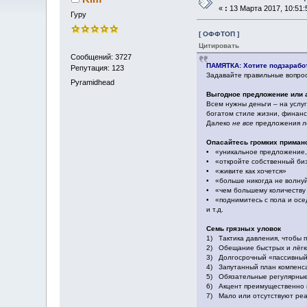
«
:
13 Марта 2017, 10:51:
Гуру
[ ОФФТОП ]
Цитировать
Сообщений: 3727
ПАМЯТКА: Хотите подзарабо
Репутация: 123
Задавайте правильные вопрос
Pyramidhead
Выгодное предложение или
Всем нужны деньги – на услуг
богатом стиле жизни, финанс
Далеко
не все
предложения ле
Опасайтесь громких приман
• «уникальное предложение, 
• «откройте собственный биз
• «живите как хочется»
• «больше никогда не волнуй
• «чем большему количеству
• «поднимитесь с пола и осе
и т.д.
Семь грязных уловок
1) Тактика давления, чтобы 
2) Обещание быстрых и лёгки
3) Долгосрочный «пассивный 
4) Запутанный план компенса
5) Обязательные регулярные 
6) Акцент преимущественно на
7) Мало или отсутствуют реа