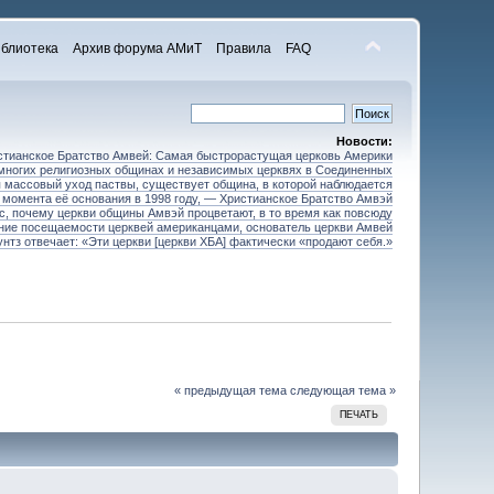
блиотека
Архив форума АМиТ
Правила
FAQ
Новости:
стианское Братство Амвей: Самая быстрорастущая церковь Америки
 многих религиозных общинах и независимых церквях в Соединенных
 массовый уход паствы, существует община, в которой наблюдается
 момента её основания в 1998 году, — Христианское Братство Амвэй
ос, почему церкви общины Амвэй процветают, в то время как повсюду
ние посещаемости церквей американцами, основатель церкви Амвей
унтз отвечает: «Эти церкви [церкви ХБА] фактически «продают себя.»
« предыдущая тема
следующая тема »
ПЕЧАТЬ