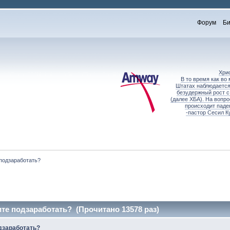
Форум
Би
Хри
В то время как во
Штатах наблюдается
безудержный рост с
(далее ХБА). На вопр
происходит паде
-пастор Сесил К
подзаработать?
е подзаработать? (Прочитано 13578 раз)
дзаработать?