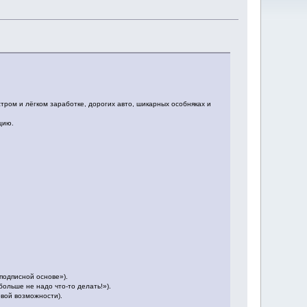
ыстром и лёгком заработке, дорогих авто, шикарных особняках и
цию.
подписной основе»).
больше не надо что-то делать!»).
овой возможности).