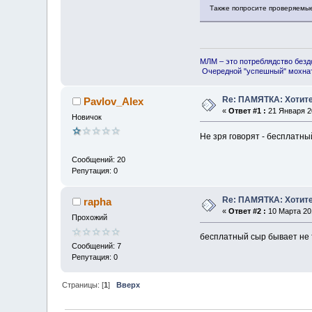
Также попросите проверяемые
МЛМ – это потреблядство безд
Очередной "успешный" мохнат
Re: ПАМЯТКА: Хотите
Pavlov_Alex
«
Ответ #1 :
21 Января 20
Новичок
Не зря говорят - бесплатны
Сообщений: 20
Репутация: 0
Re: ПАМЯТКА: Хотите
rapha
«
Ответ #2 :
10 Марта 201
Прохожий
бесплатный сыр бывает не 
Сообщений: 7
Репутация: 0
Страницы: [
1
]
Вверх