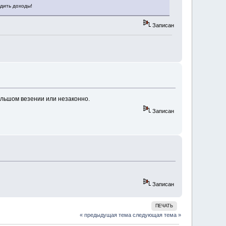
дить доходы!
Записан
ольшом везении или незаконно.
Записан
Записан
ПЕЧАТЬ
« предыдущая тема
следующая тема »