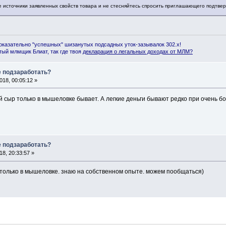
 источники заявленных свойств товара и не стесняйтесь спросить приглашающего подтвер
оказательно "успешных" шизанутых подсадных уток-зазывалок 302.x!
ый млмщик Блиат, так где твоя
декларация о легальных доходах от МЛМ
?
 подзаработать?
18, 00:05:12 »
й сыр только в мышеловке бывает. А легкие деньги бывают редко при очень б
 подзаработать?
8, 20:33:57 »
только в мышеловке. знаю на собственном опыте. можем пообщаться)