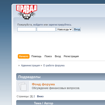
Пожалуйста,
войдите
или
зарегистрируйтесь
.
Начало
Помощь
Поиск
Вход
Регистрация
»
Администрация
»
О работе форума
Подразделы
Фонд форума
Обсуждение финансовых вопросов.
Страницы: [
1
]
2
Вниз
Тема
/
Автор