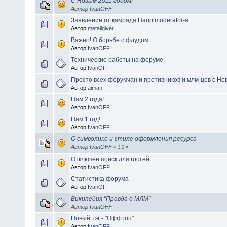
С Новым 2011 годом!
Автор
IvanOFF
Заявление от камрада Hauptmoderator-а.
Автор
metallgiver
Важно! О борьбе с флудом.
Автор
IvanOFF
Технические работы на форуме
Автор
IvanOFF
Просто всех форумчан и противников и млм-цев с Но
Автор
aiman
Нам 2 года!
Автор
IvanOFF
Нам 1 год!
Автор
IvanOFF
О символике и стиле оформления ресурса
Автор
IvanOFF
«
1
2
»
Отключен поиск для гостей
Автор
IvanOFF
Статистика форума
Автор
IvanOFF
Википедия "Правда о МЛМ"
Автор
IvanOFF
Новый тэг - "Оффтоп"
Автор
IvanOFF