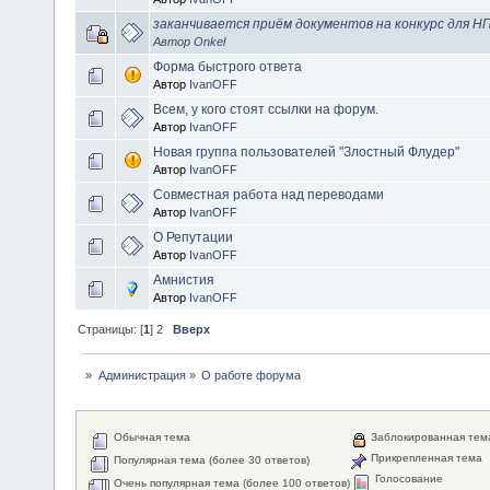
заканчивается приём документов на конкурс для Н
Автор
Onkel
Форма быстрого ответа
Автор
IvanOFF
Всем, у кого стоят ссылки на форум.
Автор
IvanOFF
Новая группа пользователей "Злостный Флудер"
Автор
IvanOFF
Совместная работа над переводами
Автор
IvanOFF
О Репутации
Автор
IvanOFF
Амнистия
Автор
IvanOFF
Страницы: [
1
]
2
Вверх
»
Администрация
»
О работе форума
Обычная тема
Заблокированная тем
Прикрепленная тема
Популярная тема (более 30 ответов)
Голосование
Очень популярная тема (более 100 ответов)