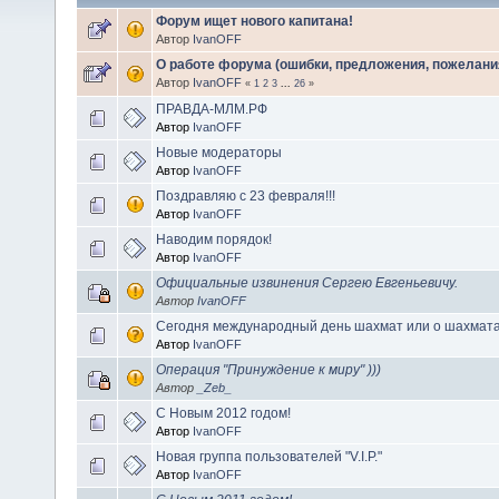
Форум ищет нового капитана!
Автор
IvanOFF
О работе форума (ошибки, предложения, пожелани
Автор
IvanOFF
«
1
2
3
...
26
»
ПРАВДА-МЛМ.РФ
Автор
IvanOFF
Новые модераторы
Автор
IvanOFF
Поздравляю с 23 февраля!!!
Автор
IvanOFF
Наводим порядок!
Автор
IvanOFF
Официальные извинения Сергею Евгеньевичу.
Автор
IvanOFF
Сегодня международный день шахмат или о шахмата
Автор
IvanOFF
Операция "Принуждение к миру" )))
Автор
_Zeb_
С Новым 2012 годом!
Автор
IvanOFF
Новая группа пользователей "V.I.P."
Автор
IvanOFF