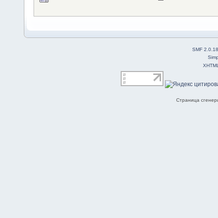
SMF 2.0.1
Simp
XHTM
Страница сгенери