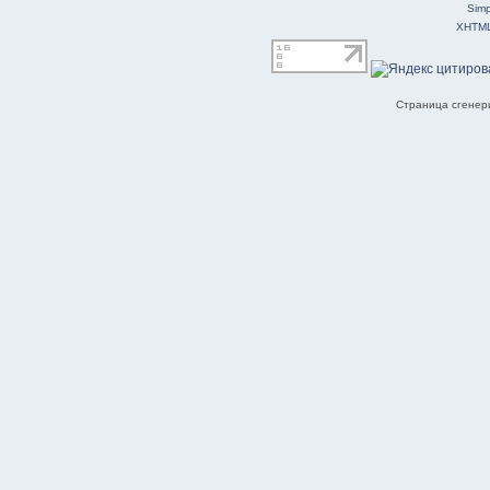
Simp
XHTM
Страница сгенери