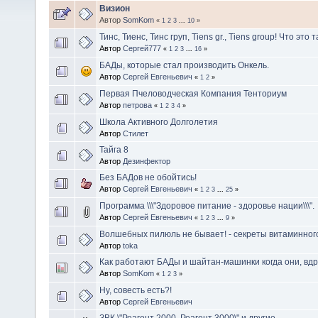
Визион
Автор
SomKom
«
1
2
3
...
10
»
Тинс, Тиенс, Тинс груп, Tiens gr., Tiens group! Что это 
Автор
Сергей777
«
1
2
3
...
16
»
БАДы, которые стал производить Онкель.
Автор
Сергей Евгеньевич
«
1
2
»
Первая Пчеловодческая Компания Тенториум
Автор
петрова
«
1
2
3
4
»
Школа Активного Долголетия
Автор
Стилет
Тайга 8
Автор
Дезинфектор
Без БАДов не обойтись!
Автор
Сергей Евгеньевич
«
1
2
3
...
25
»
Программа \\\"Здоровое питание - здоровье нации\\\".
Автор
Сергей Евгеньевич
«
1
2
3
...
9
»
Волшебных пилюль не бывает! - секреты витаминног
Автор
toka
Как работают БАДы и шайтан-машинки когда они, вдр
Автор
SomKom
«
1
2
3
»
Ну, совесть есть?!
Автор
Сергей Евгеньевич
ЗВК \"Реагент 2000, Реагент 3000\" и другие.