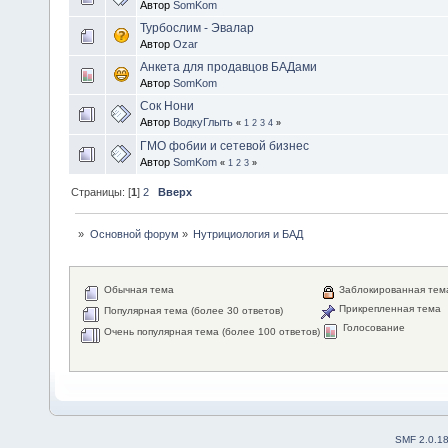
Автор
SomKom
Турбослим - Эвалар
Автор
Ozar
Анкета для продавцов БАДами
Автор
SomKom
Сок Нони
Автор
ВодкуГлыть
«
1
2
3
4
»
ГМО фобии и сетевой бизнес
Автор
SomKom
«
1
2
3
»
Страницы: [
1
]
2
Вверх
»
Основной форум
»
Нутрициология и БАД
Обычная тема
Заблокированная тем
Прикрепленная тема
Популярная тема (более 30 ответов)
Голосование
Очень популярная тема (более 100 ответов)
SMF 2.0.1