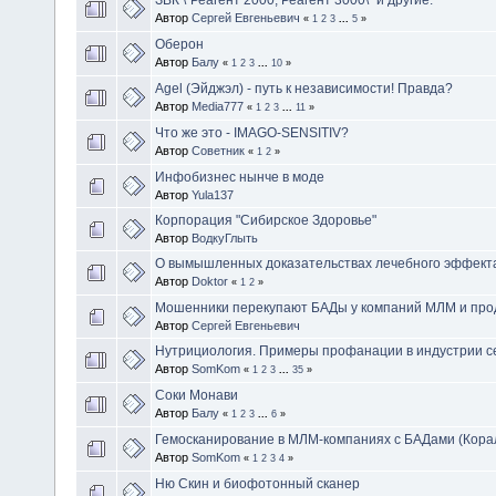
Автор
Сергей Евгеньевич
«
1
2
3
...
5
»
Оберон
Автор
Балу
«
1
2
3
...
10
»
Agel (Эйджэл) - путь к независимости! Правда?
Автор
Media777
«
1
2
3
...
11
»
Что же это - IMAGO-SENSITIV?
Автор
Советник
«
1
2
»
Инфобизнес нынче в моде
Автор
Yula137
Корпорация "Сибирское Здоровье"
Автор
ВодкуГлыть
О вымышленных доказательствах лечебного эффек
Автор
Doktor
«
1
2
»
Мошенники перекупают БАДы у компаний МЛМ и прод
Автор
Сергей Евгеньевич
Нутрициология. Примеры профанации в индустрии с
Автор
SomKom
«
1
2
3
...
35
»
Соки Монави
Автор
Балу
«
1
2
3
...
6
»
Гемосканирование в МЛМ-компаниях с БАДами (Корал
Автор
SomKom
«
1
2
3
4
»
Ню Скин и биофотонный сканер