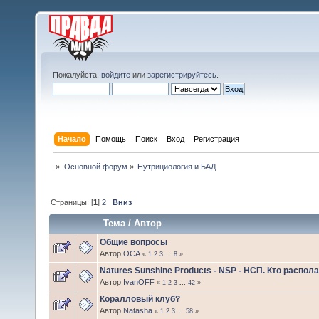
Пожалуйста,
войдите
или
зарегистрируйтесь
.
Начало
Помощь
Поиск
Вход
Регистрация
»
Основной форум
»
Нутрициология и БАД
Страницы: [
1
]
2
Вниз
Тема
/
Автор
Общие вопросы
Автор
ОСА
«
1
2
3
...
8
»
Natures Sunshine Products - NSP - НСП. Кто распо
Автор
IvanOFF
«
1
2
3
...
42
»
Коралловый клуб?
Автор
Natasha
«
1
2
3
...
58
»