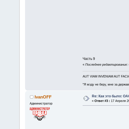
Часть 9
«
Последнее редактирование: 
AUT VIAM INVENIAM AUT FAC
"Я мзду не беру, мне за держа
Re: Как это было: О
IvanOFF
«
Ответ #3 :
17 Апреля 20
Администратор