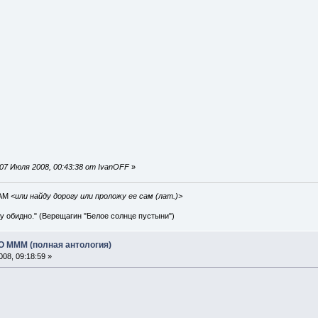
07 Июля 2008, 00:43:38 от IvanOFF
»
IAM
<или найду дорогу или проложу ее сам (лат.)>
ву обидно." (Верещагин "Белое солнце пустыни")
АО МММ (полная антология)
08, 09:18:59 »