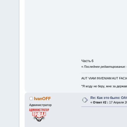
Часть 6
«
Последнее редактирование: 
AUT VIAM INVENIAM AUT FAC
"Я мзду не беру, мне за держа
Re: Как это было: О
IvanOFF
«
Ответ #2 :
17 Апреля 20
Администратор