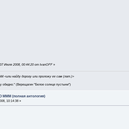
07 Июля 2008, 00:44:20 от IvanOFF
»
IAM
<или найду дорогу или проложу ее сам (лат.)>
ву обидно." (Верещагин "Белое солнце пустыни")
АО МММ (полная антология)
08, 10:14:38 »