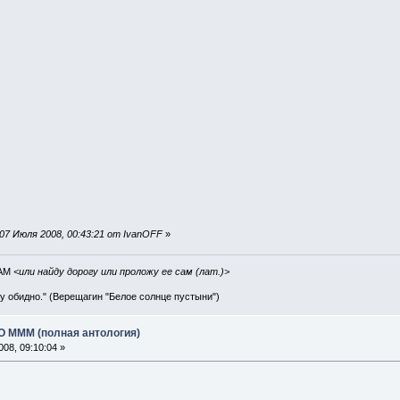
07 Июля 2008, 00:43:21 от IvanOFF
»
IAM
<или найду дорогу или проложу ее сам (лат.)>
ву обидно." (Верещагин "Белое солнце пустыни")
АО МММ (полная антология)
08, 09:10:04 »