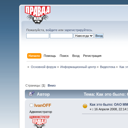
Пожалуйста,
войдите
или
зарегистрируйтесь
.
Начало
Помощь
Поиск
Вход
Регистрация
»
Основной форум
»
Информационный центр
»
Видеотека
»
Как э
Страницы: [
1
]
Вниз
Автор
Тема: Как это было:
Как это было: ОАО ММ
IvanOFF
«
:
16 Апреля 2008, 22:14:
Администратор