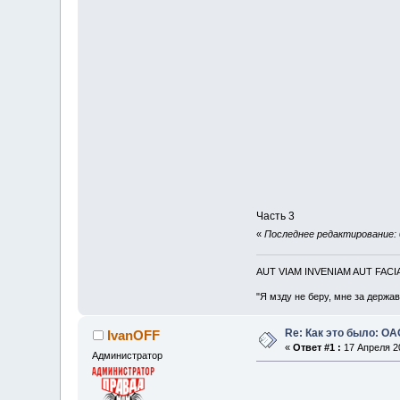
Часть 3
«
Последнее редактирование: 
AUT VIAM INVENIAM AUT FAC
"Я мзду не беру, мне за держа
Re: Как это было: О
IvanOFF
«
Ответ #1 :
17 Апреля 20
Администратор