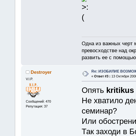
Одна из важных черт 
превосходстве над ок
развить ее с помощью
Re: ИЗОБИЛИЕ ВОЗМО
Destroyer
«
Ответ #3 :
13 Октября 2008
V.I.P.
Опять
kritikus
Не хватило де
Сообщений: 470
Репутация: 37
семинар?
Или обострен
Так заходи в Б