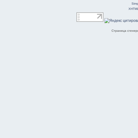
Simp
XHTM
Страница сгенери