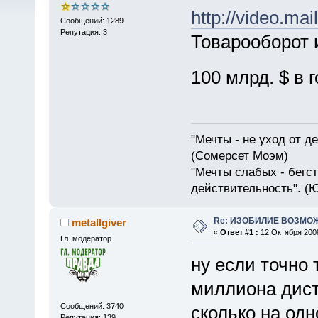
http://video.ma
Сообщений: 1289
Репутация: 3
Товарооборот 
100 млрд. $ в 
"Мечты - не уход от д
(Сомерсет Моэм)
"Мечты слабых - бегс
действительность". (
Re: ИЗОБИЛИЕ ВОЗМО
metallgiver
«
Ответ #1 :
12 Октября 2008
Гл. модератор
ну если точно 
миллиона дист
Сообщений: 3740
сколько на од
Репутация: 139