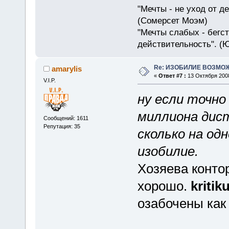
"Мечты - не уход от д
(Сомерсет Моэм)
"Мечты слабых - бегс
действительность". (
Re: ИЗОБИЛИЕ ВОЗМО
amarylis
«
Ответ #7 :
13 Октября 2008
V.I.P.
ну если точно
миллиона дис
Сообщений: 1611
Репутация: 35
сколько на од
изобилие.
Хозяева конто
хорошо.
kritik
озабочены как