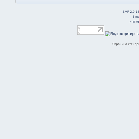
SMF 2.0.1
Simp
XHTM
Страница сгенери