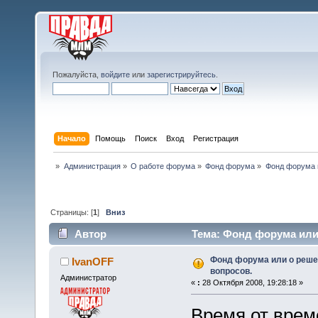
Пожалуйста,
войдите
или
зарегистрируйтесь
.
Начало
Помощь
Поиск
Вход
Регистрация
»
Администрация
»
О работе форума
»
Фонд форума
»
Фонд форума 
Страницы: [
1
]
Вниз
Автор
Тема: Фонд форума или
Фонд форума или о реш
IvanOFF
вопросов.
Администратор
«
:
28 Октября 2008, 19:28:18 »
Время от врем