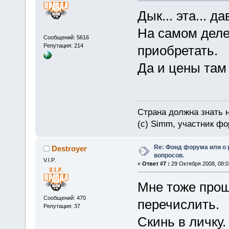
Дык... эта... 
На самом деле
Сообщений: 5616
Репутация: 214
приобретать.
Да и цены там
Страна должна знать н
(c) Simm, участник фор
Re: Фонд форума или о
Destroyer
вопросов.
V.I.P.
«
Ответ #7 :
29 Октября 2008, 08:0
Мне тоже прощ
Сообщений: 470
перечислить.
Репутация: 37
Скинь в личку.