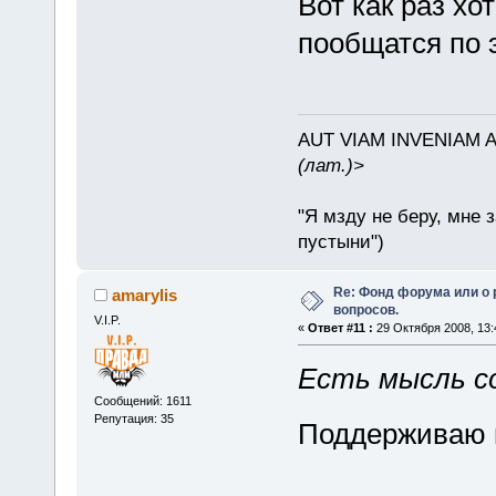
Вот как раз хо
пообщатся по 
AUT VIAM INVENIAM 
(лат.)>
"Я мзду не беру, мне 
пустыни")
Re: Фонд форума или о
amarylis
вопросов.
V.I.P.
«
Ответ #11 :
29 Октября 2008, 13:
Есть мысль с
Сообщений: 1611
Репутация: 35
Поддерживаю