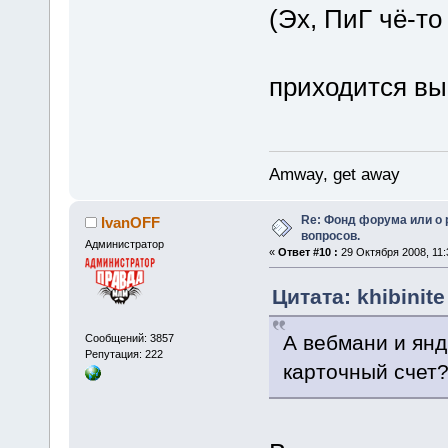
(Эх, ПиГ чё-то
приходится в
Amway, get away
Re: Фонд форума или о
IvanOFF
вопросов.
Администратор
«
Ответ #10 :
29 Октября 2008, 11:
Цитата: khibinite
А вебмани и янд
Сообщений: 3857
Репутация: 222
карточный счет