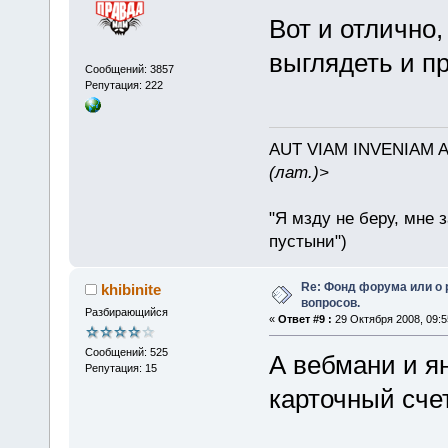
Вот и отлично,
выглядеть и п
Сообщений: 3857
Репутация: 222
AUT VIAM INVENIAM 
(лат.)>
"Я мзду не беру, мне 
пустыни")
Re: Фонд форума или о
khibinite
вопросов.
Разбирающийся
«
Ответ #9 :
29 Октября 2008, 09:5
Сообщений: 525
А вебмани и я
Репутация: 15
карточный сче