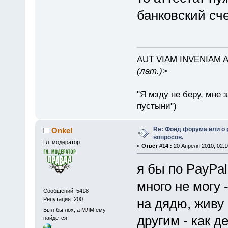
банковский сче
AUT VIAM INVENIAM 
(лат.)>
"Я мзду не беру, мне 
пустыни")
Re: Фонд форума или о
Onkel
вопросов.
Гл. модератор
«
Ответ #14 :
20 Апреля 2010, 02:1
я бы по PayPal
много не могу
Сообщений: 5418
Репутация: 200
на дядю, живу
Был-бы лох, а МЛМ ему
другим - как д
найдётся!