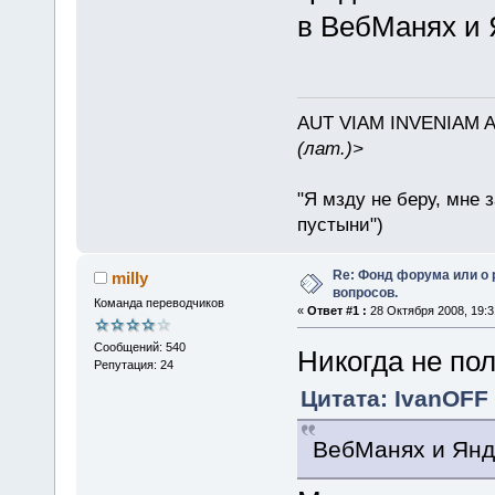
в ВебМанях и 
AUT VIAM INVENIAM 
(лат.)>
"Я мзду не беру, мне 
пустыни")
Re: Фонд форума или о
milly
вопросов.
Команда переводчиков
«
Ответ #1 :
28 Октября 2008, 19:3
Сообщений: 540
Никогда не по
Репутация: 24
Цитата: IvanOFF 
ВебМанях и Янд