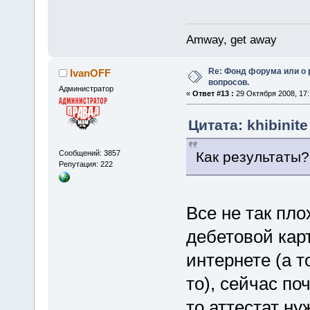
Amway, get away
Re: Фонд форума или о
IvanOFF
вопросов.
Администратор
«
Ответ #13 :
29 Октября 2008, 17:
Цитата: khibinite
Как результаты?
Сообщений: 3857
Репутация: 222
Все не так пло
дебетовой кар
интернете (а т
то), сейчас по
то аттестат ну