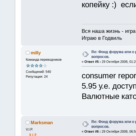
копейку
если
Вся наша жизнь - игра 
Играю в Годвиль
Re: Фонд форума или о
milly
вопросов.
Команда переводчиков
«
Ответ #5 :
29 Октября 2008, 01:2
Сообщений: 540
consumer repor
Репутация: 24
5.95 у.е. досту
Валютные каточ
Re: Фонд форума или о
Marksman
вопросов.
V.I.P.
«
Ответ #6 :
29 Октября 2008, 06:5