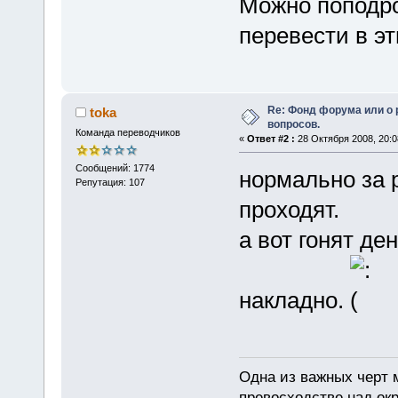
Можно поподро
перевести в э
Re: Фонд форума или о
toka
вопросов.
Команда переводчиков
«
Ответ #2 :
28 Октября 2008, 20:0
Сообщений: 1774
нормально за 
Репутация: 107
проходят.
а вот гонят де
накладно.
Одна из важных черт 
превосходстве над ок