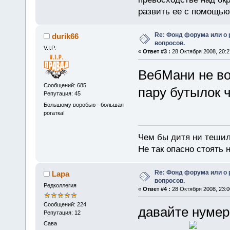
развить ее с помощью
Re: Фонд форума или о
durik66
вопросов.
V.I.P.
«
Ответ #3 :
28 Октября 2008, 20:2
ВебМани не воп
Сообщений: 685
пару бутылок ч
Репутация: 45
Большому воробью - большая
рогатка!
Чем бы дитя ни тешил
Не так опасно стоять н
Re: Фонд форума или о
Lapa
вопросов.
Редколлегия
«
Ответ #4 :
28 Октября 2008, 23:0
Сообщений: 224
давайте нумер 
Репутация: 12
Сава