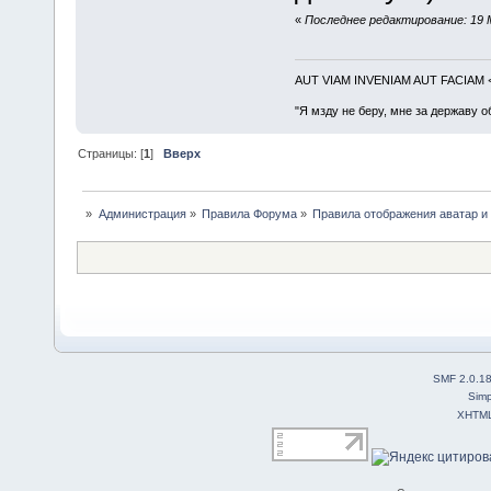
«
Последнее редактирование: 19 
AUT VIAM INVENIAM AUT FACIAM
"Я мзду не беру, мне за державу о
Страницы: [
1
]
Вверх
»
Администрация
»
Правила Форума
»
Правила отображения аватар и
SMF 2.0.1
Simp
XHTM