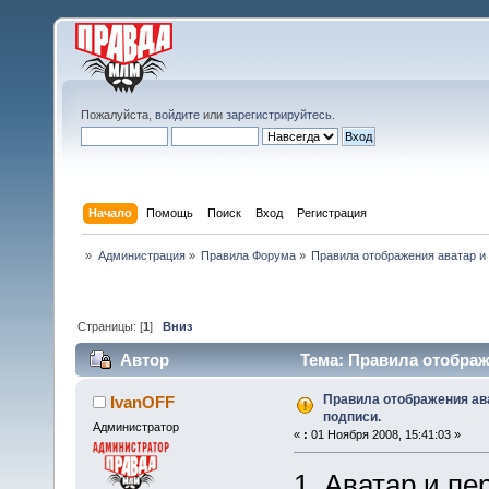
Пожалуйста,
войдите
или
зарегистрируйтесь
.
Начало
Помощь
Поиск
Вход
Регистрация
»
Администрация
»
Правила Форума
»
Правила отображения аватар и
Страницы: [
1
]
Вниз
Автор
Тема: Правила отображ
Правила отображения ав
IvanOFF
подписи.
Администратор
«
:
01 Ноября 2008, 15:41:03 »
1. Аватар и п