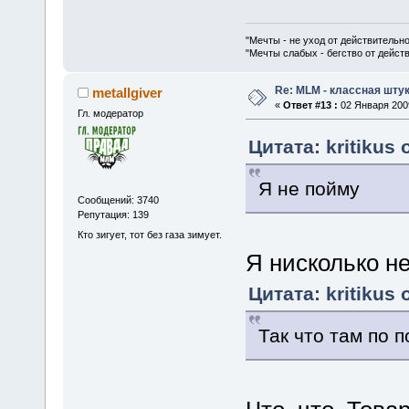
"Мечты - не уход от действительн
"Мечты слабых - бегство от дейс
Re: MLM - классная штук
metallgiver
«
Ответ #13 :
02 Января 2009
Гл. модератор
Цитата: kritikus 
Я не пойму
Сообщений: 3740
Репутация: 139
Кто зигует, тот без газа зимует.
Я нисколько не
Цитата: kritikus 
Так что там по 