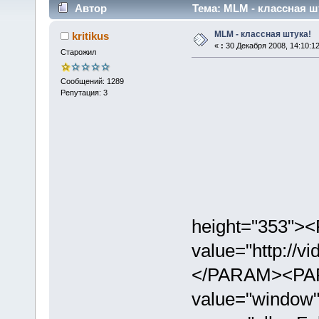
Автор
Тема: MLM - классная шт
MLM - классная штука!
kritikus
«
:
30 Декабря 2008, 14:10:12
Старожил
Сообщений: 1289
Репутация: 3
height="353">
value="http://v
</PARAM><PA
value="windo