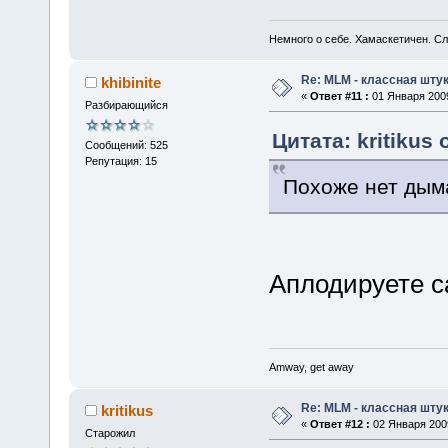
Немного о себе. Хамаскетичен. С
Re: MLM - классная штук
khibinite
«
Ответ #11 :
01 Января 2009
Разбирающийся
Цитата: kritikus 
Сообщений: 525
Репутация: 15
Похоже нет дыма
Аплодируете 
Amway, get away
Re: MLM - классная штук
kritikus
«
Ответ #12 :
02 Января 2009
Старожил