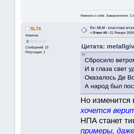
Немного о себе. Хамаскетичен. С
Re: MLM - классная штук
SL74
«
Ответ #6 :
01 Января 2009,
Новичок
Цитата: metallgi
Сообщений: 15
Репутация: 1
Сбросило ветром
И в глаза свет 
Оказалось Де В
А народ был по
Но изменится 
хочется вери
НПА станет ти
примеры, даже