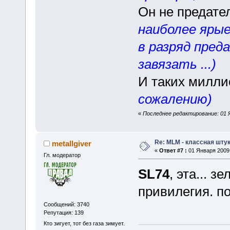
Он не предател
наиболее ярые
в разряд пред
завязать ...)
И таких милли
сожалению)
«
Последнее редактирование: 01 Я
Re: MLM - классная штук
metallgiver
«
Ответ #7 :
01 Января 2009,
Гл. модератор
SL74
, эта... 
привилегия. п
Сообщений: 3740
Репутация: 139
Кто зигует, тот без газа зимует.