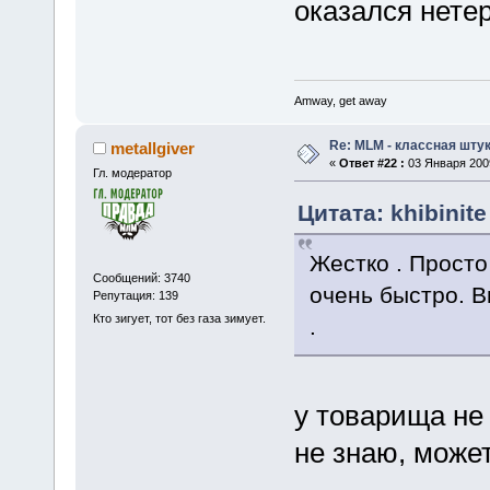
оказался нет
Amway, get away
Re: MLM - классная штук
metallgiver
«
Ответ #22 :
03 Января 2009
Гл. модератор
Цитата: khibinit
Жестко . Просто
Сообщений: 3740
очень быстро. В
Репутация: 139
Кто зигует, тот без газа зимует.
.
у товарища не
не знаю, може