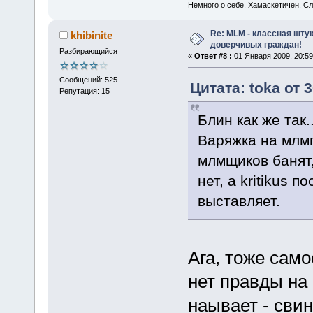
Немного о себе. Хамаскетичен. С
Re: MLM - классная шту
khibinite
доверчивых граждан!
Разбирающийся
«
Ответ #8 :
01 Января 2009, 20:59
Сообщений: 525
Цитата: toka от 
Репутация: 15
Блин как же так
Варяжка на млмп
млмщиков банят,
нет, а kritikus 
выставляет.
Ага, тоже само
нет правды на
наывает - сви