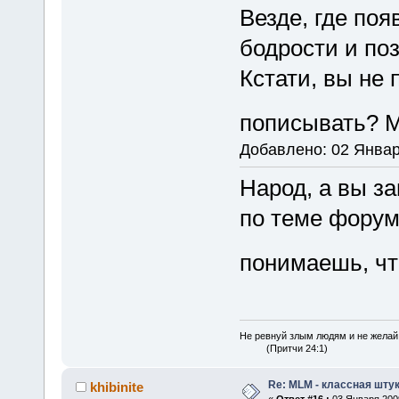
Везде, где по
бодрости и поз
Кстати, вы не
пописывать? М
Добавлено: 02 Январ
Народ, а вы з
по теме форума
понимаешь, чт
Не ревнуй злым людям и не желай
(Притчи 24:1)
Re: MLM - классная штук
khibinite