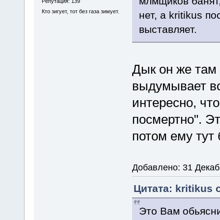
млмщиков банят,
Репутация: 139
Кто зигует, тот без газа зимует.
нет, а kritikus 
выставляет.
Дык он же там 
выдумывает вс
интересно, чт
посмертно". Э
потом ему тут
Добавлено: 31 Декаб
Цитата: kritikus 
Это Вам обьясн