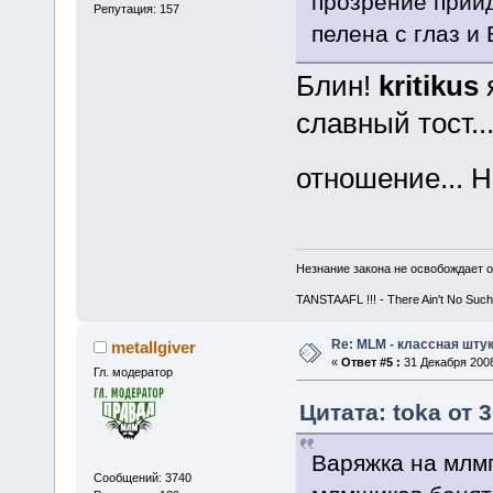
прозрение прийд
Репутация: 157
пелена с глаз и
Блин!
kritikus
я
славный тост..
отношение... 
Незнание закона не освобождает о
TANSTAAFL !!! - There Ain't No Such
Re: MLM - классная штук
metallgiver
«
Ответ #5 :
31 Декабря 2008
Гл. модератор
Цитата: toka от 
Варяжка на млмп
Сообщений: 3740