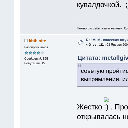
кувалдочкой.
Немного о себе. Хамаскетичен. С
Re: MLM - классная штук
khibinite
«
Ответ #21 :
03 Января 2009
Разбирающийся
Цитата: metallgi
Сообщений: 525
Репутация: 15
советую пройтис
выпрямления. и
Жестко
. Пр
открывалась н