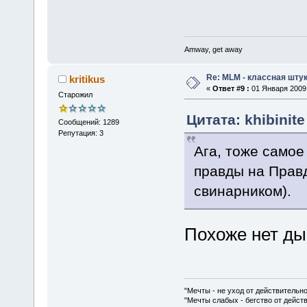
Amway, get away
Re: MLM - классная штук
kritikus
«
Ответ #9 :
01 Января 2009,
Старожил
Цитата: khibinit
Сообщений: 1289
Репутация: 3
Ага, тоже самое 
правды на Правд
свинарником).
Похоже нет ды
"Мечты - не уход от действительн
"Мечты слабых - бегство от дейс