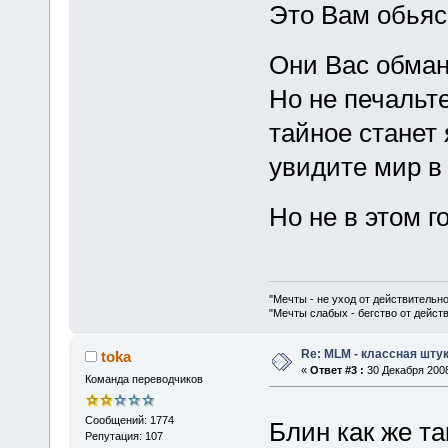
Это Вам обьяс
Они Вас обма
Но не печальте
тайное станет 
увидите мир в 
Но не в этом г
"Мечты - не уход от действительн
"Мечты слабых - бегство от дейс
Re: MLM - классная штук
toka
«
Ответ #3 :
30 Декабря 2008
Команда переводчиков
Сообщений: 1774
Блин как же так
Репутация: 107