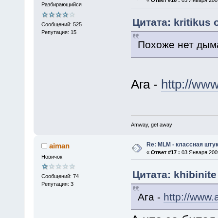
«
Ответ #16 :
03 Января 2009
Разбирающийся
Цитата: kritikus 
Сообщений: 525
Репутация: 15
Похоже нет дыма
Ага -
http://ww
Amway, get away
Re: MLM - классная штук
aiman
«
Ответ #17 :
03 Января 2009
Новичок
Цитата: khibinit
Сообщений: 74
Репутация: 3
Ага -
http://www