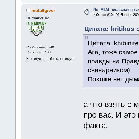
Re: MLM - классная штук
metallgiver
«
Ответ #10 :
01 Января 2009
Гл. модератор
Цитата: kritikus 
Цитата: khibinit
Сообщений: 3740
Ага, тоже самое 
Репутация: 139
Кто зигует, тот без газа зимует.
правды на Правд
свинарником).
Похоже нет дыма
а что взять с 
про вас. И это
факта.