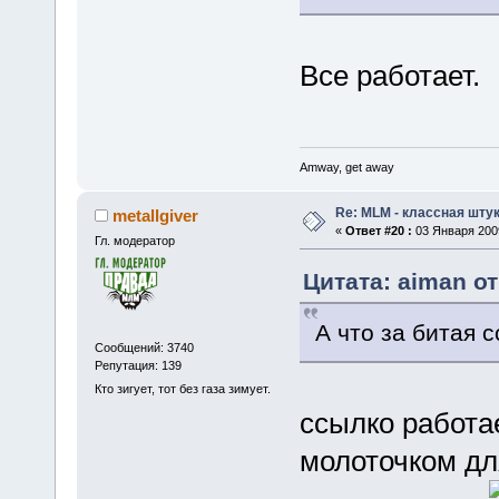
Все работает.
Amway, get away
Re: MLM - классная штук
metallgiver
«
Ответ #20 :
03 Января 2009
Гл. модератор
Цитата: aiman от
А что за битая 
Сообщений: 3740
Репутация: 139
Кто зигует, тот без газа зимует.
ссылко работа
молоточком дл