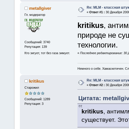
Re: MLM - классная штук
metallgiver
«
Ответ #1 :
30 Декабря 2008
Гл. модератор
kritikus
, анти
природе не су
Сообщений: 3740
технологии.
Репутация: 139
Кто зигует, тот без газа зимует.
«
Последнее редактирование: 30 Де
Немного о себе. Хамаскетичен. С
Re: MLM - классная штук
kritikus
«
Ответ #2 :
30 Декабря 2008
Старожил
Цитата: metallgi
Сообщений: 1289
Репутация: 3
kritikus
, антимл
существует. Это