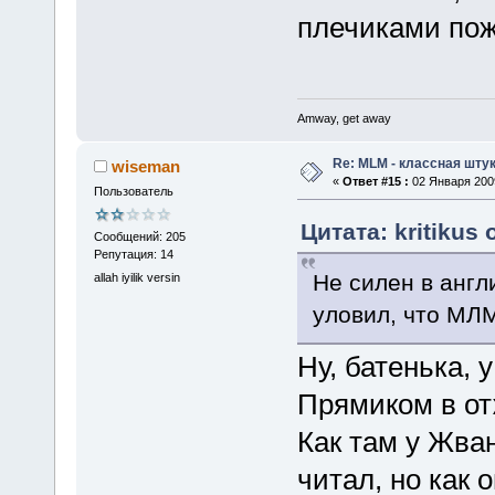
плечиками пож
Amway, get away
Re: MLM - классная штук
wiseman
«
Ответ #15 :
02 Января 2009
Пользователь
Цитата: kritikus 
Сообщений: 205
Репутация: 14
Не силен в анг
allah iyilik versin
уловил, что МЛМ
Ну, батенька, у
Прямиком в отж
Как там у Жван
читал, но как 