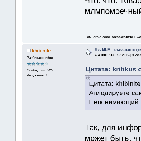
Что. что. Тов
млмпомоечный
Немного о себе. Хамаскетичен. С
Re: MLM - классная штук
khibinite
«
Ответ #14 :
02 Января 2009
Разбирающийся
Цитата: kritikus 
Сообщений: 525
Репутация: 15
Цитата: khibinit
Аплодируете са
Непонимающий
Так, для инфо
может быть, ч