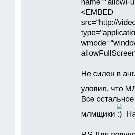
name="allowFu
<EMBED
src="http://vid
type="applicati
wmode="window"
allowFullScre
Не силен в ан
уловил, что М
Все остальное
млмщики
На
P.S.Для получ