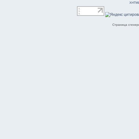
XHTM
Страница сгенери