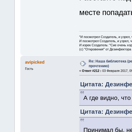
месте попадат
"И посмотрел Создатель, и узрел,
И посмотрел Создатель, и узрел, 
И изрек Создатель: "Сие очень хо
(с) "Откровения" от Дезинфектора
Re: Наша библиотека (р
avipicked
прочтению)
Гость
«
Ответ #212 :
03 Февраля 2017, 09
Цитата: Дезинфе
А где видно, чт
Цитата: Дезинфе
Принимал бы, н