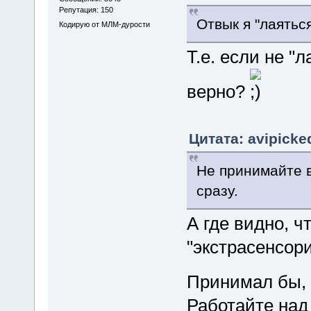
Репутация: 150
Отвык я "лаятьс
Кодирую от МЛМ-дурости
Т.е. если не "л
верно?
Цитата: avipicke
Не принимайте вс
сразу.
А где видно, 
"экстрасенсор
Принимал бы, 
Работайте над 