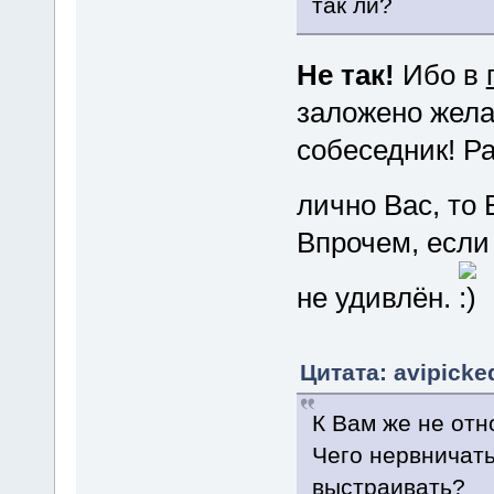
так ли?
Не так!
Ибо в
заложено жела
собеседник! Ра
лично Вас, то
Впрочем, если 
не удивлён.
Цитата: avipicke
К Вам же не отн
Чего нервничать
выстраивать?