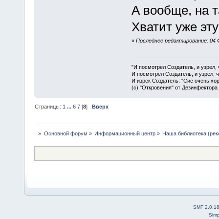
А вообще, на т
Хватит уже эт
«
Последнее редактирование: 04 
"И посмотрел Создатель, и узрел,
И посмотрел Создатель, и узрел, 
И изрек Создатель: "Сие очень хо
(с) "Откровения" от Дезинфектора
Страницы:
1
...
6
7
[
8
]
Вверх
»
Основной форум
»
Информационный центр
»
Наша библиотека (рек
SMF 2.0.1
Simp