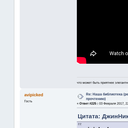
что может быть приятнее элегантн
Re: Наша библиотека (р
avipicked
прочтению)
Гость
«
Ответ #225 :
03 Февраля 2017, 22
Цитата: ДжинНик