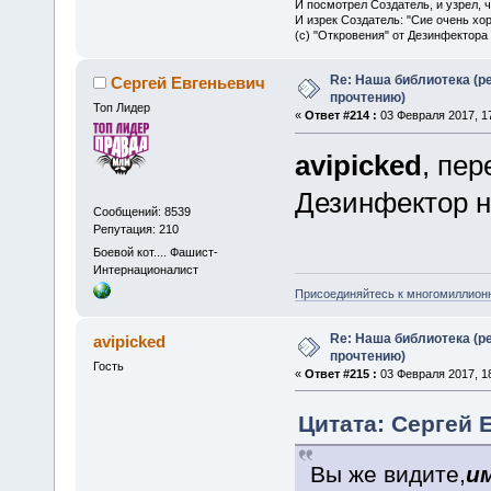
И посмотрел Создатель, и узрел, 
И изрек Создатель: "Сие очень хо
(с) "Откровения" от Дезинфектора
Re: Наша библиотека (р
Сергей Евгеньевич
прочтению)
Топ Лидер
«
Ответ #214 :
03 Февраля 2017, 17
avipicked
, пер
Дезинфектор н
Сообщений: 8539
Репутация: 210
Боевой кот.... Фашист-
Интернационалист
Присоединяйтесь к многомиллион
Re: Наша библиотека (р
avipicked
прочтению)
Гость
«
Ответ #215 :
03 Февраля 2017, 18
Цитата: Сергей 
Вы же видите,
и