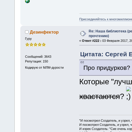
Присоединяйтесь к многомиллион
Re: Наша библиотека (р
Дезинфектор
прочтению)
Гуру
«
Ответ #222 :
03 Февраля 2017, 20
Цитата: Сергей 
Сообщений: 3643
Репутация: 150
Про придурков?
Кодирую от МЛМ-дурости
Которые "лучш
хвастаются
?
"И посмотрел Создатель, и узрел,
И посмотрел Создатель, и узрел, 
И изрек Создатель: "Сие очень хо