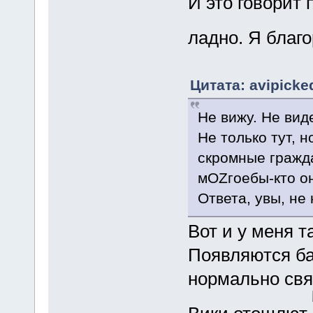
И это говорит 
ладно. Я благ
Цитата: avipicke
Не вижу. Не виде
Не только тут, 
скромные гражд
мOZгоебы-кто о
Ответа, увы, не 
Вот и у меня т
Появляются ба
нормально связ