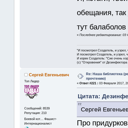
обещания, так
тут балаболов
«
Последнее редактирование: 03 
"И посмотрел Создатель, и узрел,
И посмотрел Создатель, и узрел, 
И изрек Создатель: "Сие очень хо
(с) "Откровения" от Дезинфектора
Re: Наша библиотека (р
Сергей Евгеньевич
прочтению)
Топ Лидер
«
Ответ #221 :
03 Февраля 2017, 20
Цитата: Дезинфе
Сергей Евгеньев
Сообщений: 8539
Репутация: 210
Боевой кот.... Фашист-
Про придурков
Интернационалист