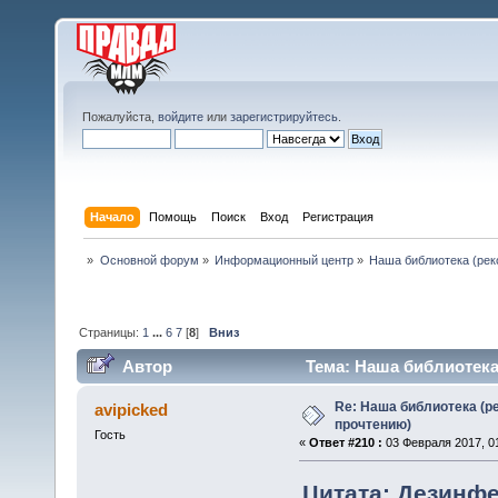
Пожалуйста,
войдите
или
зарегистрируйтесь
.
Начало
Помощь
Поиск
Вход
Регистрация
»
Основной форум
»
Информационный центр
»
Наша библиотека (рек
Страницы:
1
...
6
7
[
8
]
Вниз
Автор
Тема: Наша библиотека
Re: Наша библиотека (р
avipicked
прочтению)
Гость
«
Ответ #210 :
03 Февраля 2017, 01
Цитата: Дезинфе