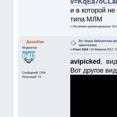
v=KqEa7oCLa8
и в которой не
типа МЛМ
«
Последнее редактирование: 03 Ф
Re: Наша библиотека (р
ДжинНик
прочтению)
Модератор
«
Ответ #224 :
03 Февраля 2017, 22
avipicked
, вид
Вот другое вид
Сообщений: 1764
Репутация: 74