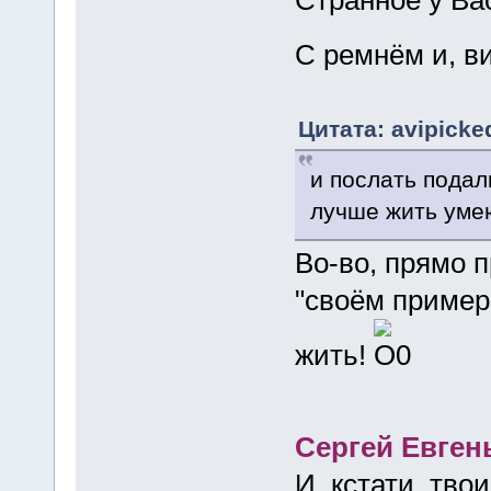
С ремнём и, в
Цитата: avipicke
и послать подал
лучше жить умею
Во-во, прямо 
"своём примере
жить!
Сергей Евген
И, кстати, тво