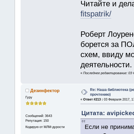
Читайте и де
fitspatrik/
Роберт Лоурен
борется за 
схем, ввиду м
деятельности.
«
Последнее редактирование: 03 Ф
Re: Наша библиотека (р
Дезинфектор
прочтению)
Гуру
«
Ответ #213 :
03 Февраля 2017, 17
Цитата: avipicke
Сообщений: 3643
Репутация: 150
Если не принима
Кодирую от МЛМ-дурости