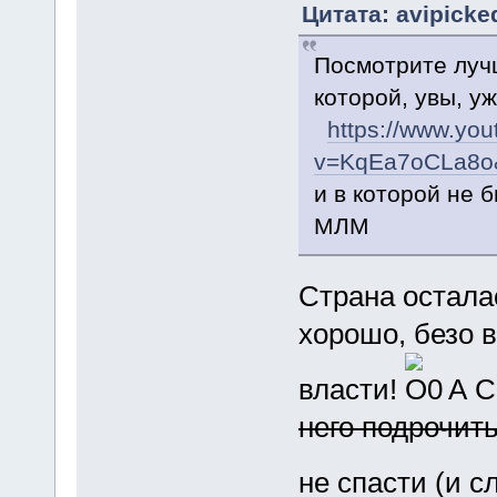
Цитата: avipicke
Посмотрите лучш
которой, увы, уж
https://www.yo
v=KqEa7oCLa8o&
и в которой не 
МЛМ
Страна остала
хорошо, безо 
власти!
А С
него подрочит
не спасти (и с