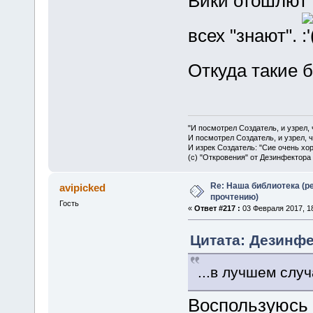
Вики отошлют
всех "знают".
Откуда такие 
"И посмотрел Создатель, и узрел,
И посмотрел Создатель, и узрел, 
И изрек Создатель: "Сие очень хо
(с) "Откровения" от Дезинфектора
Re: Наша библиотека (р
avipicked
прочтению)
Гость
«
Ответ #217 :
03 Февраля 2017, 18
Цитата: Дезинфе
...в лучшем случ
Воспользуюсь 