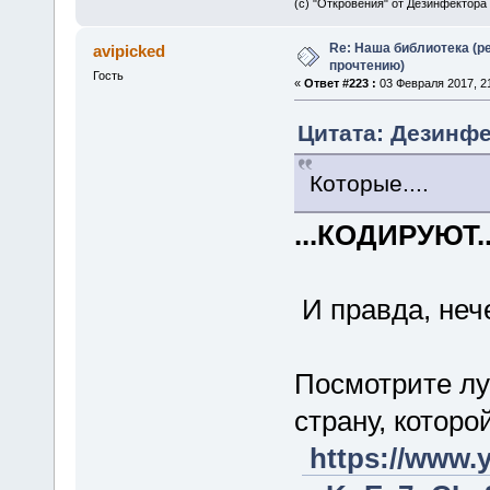
(с) "Откровения" от Дезинфектора
Re: Наша библиотека (р
avipicked
прочтению)
Гость
«
Ответ #223 :
03 Февраля 2017, 21
Цитата: Дезинфе
Которые....
...КОДИРУЮТ..
И правда, неч
Посмотрите лу
страну, которо
https://www.