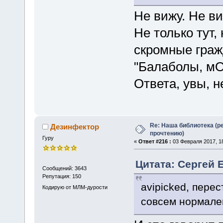
Не вижу. Не ви
Не только тут,
скромные граж
"Балаболы, мO
Ответа, увы, н
Re: Наша библиотека (р
Дезинфектор
прочтению)
Гуру
«
Ответ #216 :
03 Февраля 2017, 18
Цитата: Сергей 
Сообщений: 3643
Репутация: 150
avipicked, пере
Кодирую от МЛМ-дурости
совсем нормален