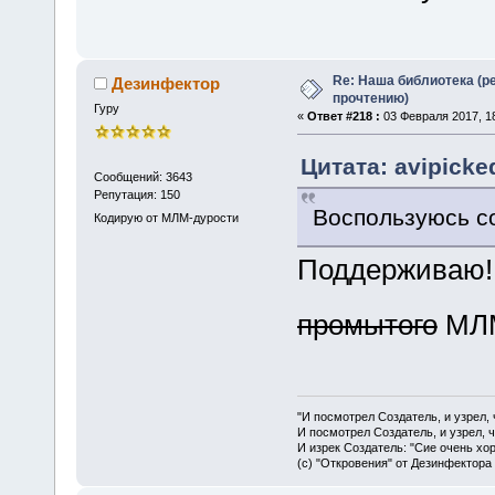
Re: Наша библиотека (р
Дезинфектор
прочтению)
Гуру
«
Ответ #218 :
03 Февраля 2017, 18
Цитата: avipicke
Сообщений: 3643
Репутация: 150
Воспользуюсь с
Кодирую от МЛМ-дурости
Поддерживаю!
промытого
МЛМ
"И посмотрел Создатель, и узрел,
И посмотрел Создатель, и узрел, 
И изрек Создатель: "Сие очень хо
(с) "Откровения" от Дезинфектора