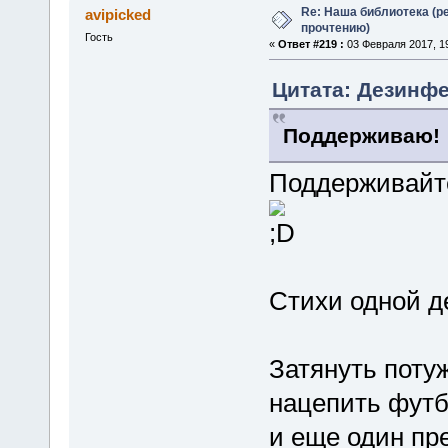
Re: Наша библиотека (р
avipicked
прочтению)
Гость
«
Ответ #219 :
03 Февраля 2017, 19
Цитата: Дезинфе
Поддерживаю!
Поддерживайте
Стихи одной д
Затянуть поту
нацепить футб
и еще один пр