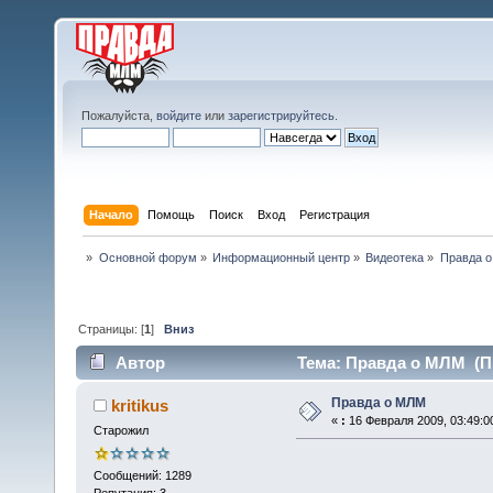
Пожалуйста,
войдите
или
зарегистрируйтесь
.
Начало
Помощь
Поиск
Вход
Регистрация
»
Основной форум
»
Информационный центр
»
Видеотека
»
Правда 
Страницы: [
1
]
Вниз
Автор
Тема: Правда о МЛМ (Пр
Правда о МЛМ
kritikus
«
:
16 Февраля 2009, 03:49:0
Старожил
Сообщений: 1289
Репутация: 3