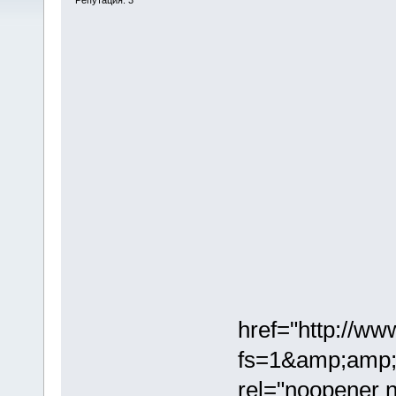
href="http://w
fs=1&amp;amp;h
rel="noopener n