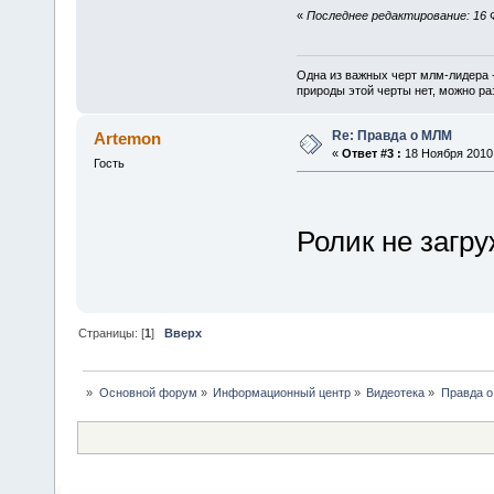
«
Последнее редактирование: 16 Ф
Одна из важных черт млм-лидера 
природы этой черты нет, можно ра
Re: Правда о МЛМ
Artemon
«
Ответ #3 :
18 Ноября 2010,
Гость
Ролик не загр
Страницы: [
1
]
Вверх
»
Основной форум
»
Информационный центр
»
Видеотека
»
Правда 