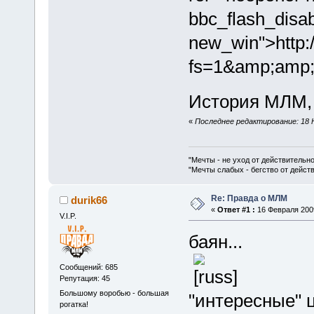
bbc_flash_disa
new_win">http
fs=1&amp;amp;
История МЛМ, 
«
Последнее редактирование: 18 Н
"Мечты - не уход от действительн
"Мечты слабых - бегство от дейс
Re: Правда о МЛМ
durik66
«
Ответ #1 :
16 Февраля 2009
V.I.P.
баян...
Сообщений: 685
Репутация: 45
Большому воробью - большая
"интересные" 
рогатка!