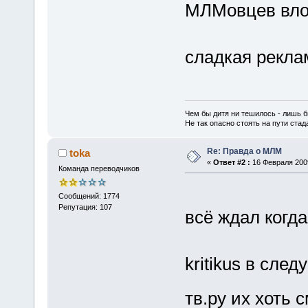
МЛМовцев влож
сладкая рекла
Чем бы дитя ни тешилось - лишь б
Не так опасно стоять на пути стада,
Re: Правда о МЛМ
toka
«
Ответ #2 :
16 Февраля 2009
Команда переводчиков
Сообщений: 1774
Репутация: 107
всё ждал когд
kritikus в сле
тв.ру их хоть 