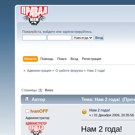
Пожалуйста,
войдите
или
зарегистрируйтесь
.
Начало
Помощь
Поиск
Вход
Регистрация
»
Администрация
»
О работе форума
»
Нам 2 года!
Страницы: [
1
]
Вниз
Автор
Тема: Нам 2 года! (Проч
Нам 2 года!
IvanOFF
«
:
01 Декабря 2009, 20:35:58 
Администратор
Нам 2 года!