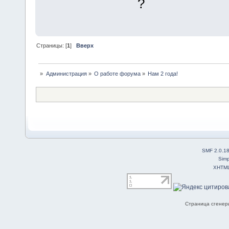
?
Страницы: [
1
]
Вверх
»
Администрация
»
О работе форума
»
Нам 2 года!
SMF 2.0.1
Simp
XHTM
Страница сгенери