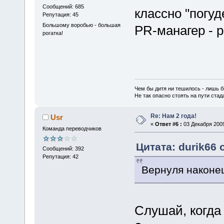
Сообщений: 685
классно "погуд
Репутация: 45
Большому воробью - большая
PR-манагер - р
рогатка!
Чем бы дитя ни тешилось - лишь б
Не так опасно стоять на пути стада,
Re: Нам 2 года!
Usr
«
Ответ #6 :
03 Декабря 2009
Команда переводчиков
Цитата: durik66 
Сообщений: 392
Репутация: 42
Вернуля наконец
Слушай, когда 