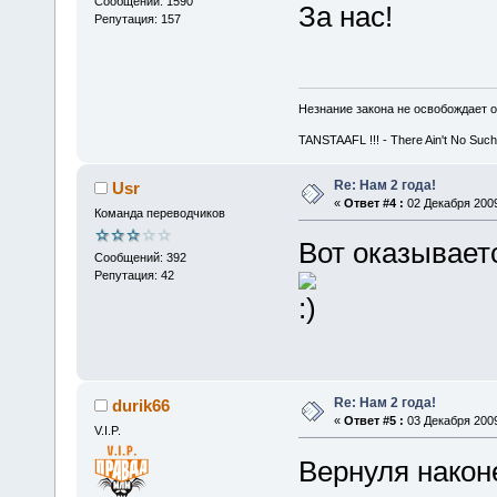
Сообщений: 1590
За нас!
Репутация: 157
Незнание закона не освобождает о
TANSTAAFL !!! - There Ain't No Such
Re: Нам 2 года!
Usr
«
Ответ #4 :
02 Декабря 2009
Команда переводчиков
Вот оказывает
Сообщений: 392
Репутация: 42
Re: Нам 2 года!
durik66
«
Ответ #5 :
03 Декабря 2009
V.I.P.
Вернуля наконе